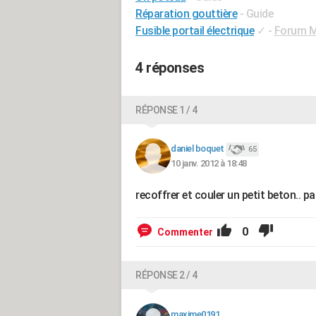
Réparation gouttière
- Guide
Fusible portail électrique
✓
-
Forum Mo
4 réponses
RÉPONSE 1 / 4
daniel boquet
65
10 janv. 2012 à 18:48
recoffrer et couler un petit beton.. p
0
Commenter
RÉPONSE 2 / 4
maxime0191