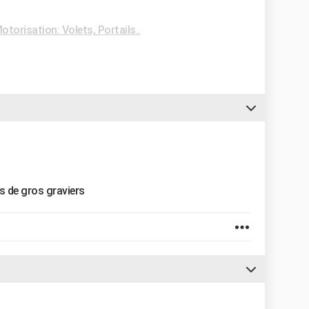
torisation: Volets, Portails..
as de gros graviers