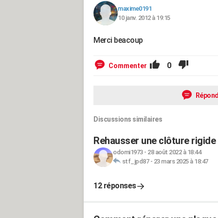
maxime0191
10 janv. 2012 à 19:15
Merci beacoup
0
Commenter
Répond
Discussions similaires
Rehausser une clôture rigid
odomi1973
-
28 août 2022 à 18:44
stf_jpd87
-
23 mars 2025 à 18:47
12 réponses