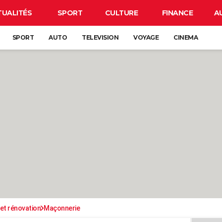
TUALITÉS
SPORT
CULTURE
FINANCE
A
SPORT
AUTO
TELEVISION
VOYAGE
CINEMA
et rénovation
Maçonnerie