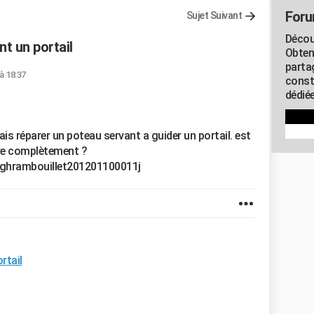
Foru
Sujet Suivant
Décou
t un portail
Obten
parta
 à 18:37
const
dédiée
rais réparer un poteau servant a guider un portail. est
aire complètement ?
/ghrambouillet201201100011j
rtail