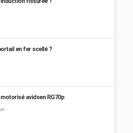
induction fissurée ?
tail en fer scellé ?
al motorisé avidsen RG70p
:25