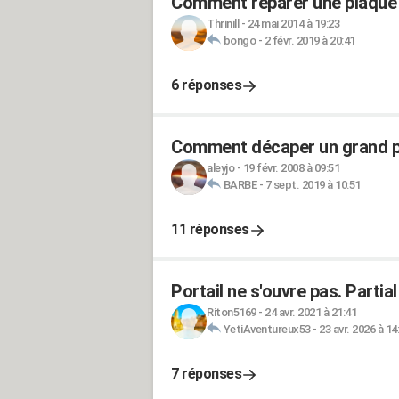
Comment réparer une plaque 
Thrinill
-
24 mai 2014 à 19:23
bongo
-
2 févr. 2019 à 20:41
6 réponses
Comment décaper un grand por
aleyjo
-
19 févr. 2008 à 09:51
BARBE
-
7 sept. 2019 à 10:51
11 réponses
Portail ne s'ouvre pas. Parti
Riton5169
-
24 avr. 2021 à 21:41
YetiAventureux53
-
23 avr. 2026 à 14
7 réponses