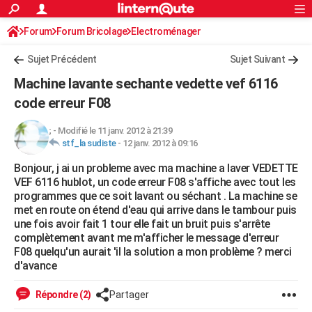
ACTUALITÉS
Forum
Forum Bricolage
Connexion
Electroménager
S'inscrire
Rechercher
Société
Education
Villes
Politique
Faits Divers
Monde
+
SPORT
Sujet Précédent
Sujet Suivant
Football
Cyclisme
Forum
Coupe du monde 2026
Tennis
Rugby
CULTURE
Machine lavante sechante vedette vef 6116
TNT
Cinéma
Musique
Programme TV
Streaming
Sorties cinéma
+
code erreur F08
FINANCE
Impôts
Immobilier
Banque
Crédit
Retraite
Epargne
Risques naturels par ville
Assurance
AUTO
;
-
Modifié le 11 janv. 2012 à 21:39
stf_la sudiste
-
12 janv. 2012 à 09:16
Réserver un essai
Berlines
Forum auto
Essais
Citadines
SUV
+
HIGH-TECH
Bonjour, j ai un probleme avec ma machine a laver VEDETTE
VEF 6116 hublot, un code erreur F08 s'affiche avec tout les
Meilleur smartphone
Ordinateurs
Guide high-tech
Mobiles
Internet
Jeux vidéo
+
BRICOLAGE
programmes que ce soit lavant ou séchant . La machine se
met en route on étend d'eau qui arrive dans le tambour puis
Aménagement intérieur
Cuisine
Jardinage
+
Forum
Extérieur
Salle de bains
Rangement
WEEK-END
une fois avoir fait 1 tour elle fait un bruit puis s'arrête
complètement avant me m'afficher le message d'erreur
Escapades
Expositions
Week-end nature
Guides de France
Patrimoine
Musées
+
LIFESTYLE
F08 quelqu'un aurait 'il la solution a mon problème ? merci
d'avance
Bien-être
Mode
+
Art de vivre
Loisirs
Modes de vie
SANTE
Répondre (2)
Partager
Guide de la santé
Médicaments
+
Alimentation
Maladies
Sommeil
VOYAGE