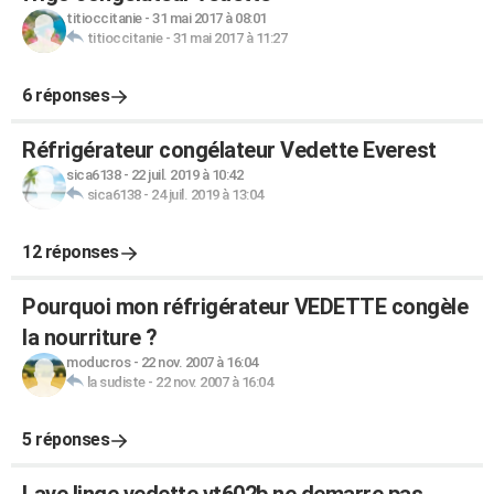
titioccitanie
-
31 mai 2017 à 08:01
titioccitanie
-
31 mai 2017 à 11:27
6 réponses
Réfrigérateur congélateur Vedette Everest
sica6138
-
22 juil. 2019 à 10:42
sica6138
-
24 juil. 2019 à 13:04
12 réponses
Pourquoi mon réfrigérateur VEDETTE congèle
la nourriture ?
moducros
-
22 nov. 2007 à 16:04
la sudiste
-
22 nov. 2007 à 16:04
5 réponses