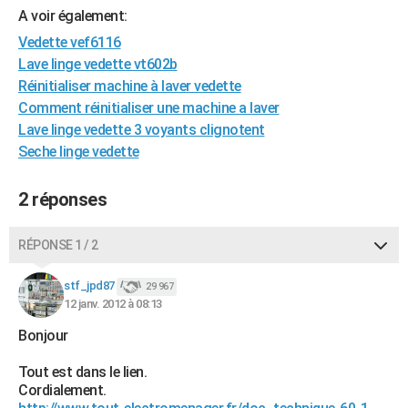
A voir également:
City break
Voyage de noces
Climat
Destinations
Voyage nature
Forum
+
PHOTO
Vedette vef6116
GUIDES D'ACHAT
Lave linge vedette vt602b
Réinitialiser machine à laver vedette
BONS PLANS
Comment réinitialiser une machine a laver
Lave linge vedette 3 voyants clignotent
CARTE DE VOEUX
Seche linge vedette
Carte Bonne année
Carte Pâques
Carte de Noël
Carte Saint-Valentin
Carte d'anniversaire
DICTIONNAIRE
2 réponses
Biographies
Expressions
Dictionnaire
Citations
Proverbes
PROGRAMME TV
COPAINS D'AVANT
RÉPONSE 1 / 2
Se connecter
Collèges
Universités
Service militaire
S'inscrire
Lycées
Primaires
Entreprises
Avis de recherche
AVIS DE DÉCÈS
stf_jpd87
29 967
12 janv. 2012 à 08:13
FORUM
Bonjour
Lifestyle
Sport
Television
Cinema
Bricolage
Culture
Auto
Voyage
Tout est dans le lien.
Cordialement.