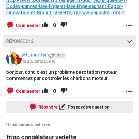
http://www.tout-electromenager.fr/doc_technique-60-1-
Codes-pannes-lave-linge-et-lave-linge-sechant-Fagor-
innovation-et-Brandt,-Vedette,-grosse-capacite..html
0
Commenter
RÉPONSE 2 / 2
stf_la sudiste
8 275
12 janv. 2012 à 09:16
bonjour, donc c'est un problème de rotation moteur,
commencez par controler les charbons moteur
0
Commenter
Répondre
Posez votre question
Discussions similaires
frigo congélateur vedette