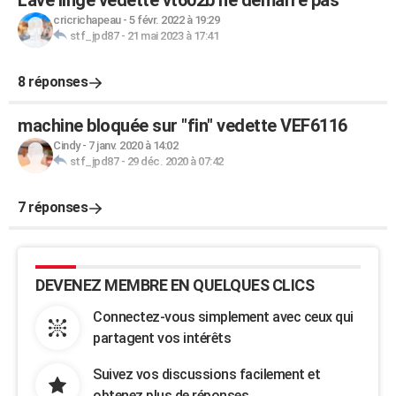
Lave linge vedette vt602b ne demarre pas
cricrichapeau
-
5 févr. 2022 à 19:29
stf_jpd87
-
21 mai 2023 à 17:41
8 réponses
machine bloquée sur "fin" vedette VEF6116
Cindy
-
7 janv. 2020 à 14:02
stf_jpd87
-
29 déc. 2020 à 07:42
7 réponses
DEVENEZ MEMBRE EN QUELQUES CLICS
Connectez-vous simplement avec ceux qui
partagent vos intérêts
Suivez vos discussions facilement et
obtenez plus de réponses