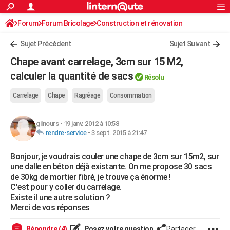
ACTUALITÉS
Forum
Forum Bricolage
Connexion
Construction et rénovation
S'inscrire
Rechercher
Société
Education
Villes
Politique
Faits Divers
Monde
+
SPORT
Sujet Précédent
Sujet Suivant
Football
Cyclisme
Forum
Coupe du monde 2026
Tennis
Rugby
CULTURE
Chape avant carrelage, 3cm sur 15 M2,
TNT
Cinéma
Musique
Programme TV
Streaming
Sorties cinéma
+
calculer la quantité de sacs
FINANCE
Résolu
Impôts
Immobilier
Banque
Crédit
Retraite
Epargne
Risques naturels par ville
Assurance
AUTO
Carrelage
Chape
Ragréage
Consommation
Réserver un essai
Berlines
Forum auto
Essais
Citadines
SUV
+
HIGH-TECH
gilnours
-
19 janv. 2012 à 10:58
rendre-service
-
3 sept. 2015 à 21:47
Meilleur smartphone
Ordinateurs
Guide high-tech
Mobiles
Internet
Jeux vidéo
+
BRICOLAGE
Bonjour, je voudrais couler une chape de 3cm sur 15m2, sur
Aménagement intérieur
Cuisine
Jardinage
+
Forum
Extérieur
Salle de bains
Rangement
WEEK-END
une dalle en béton déjà existante. On me propose 30 sacs
de 30kg de mortier fibré, je trouve ça énorme !
Escapades
Expositions
Week-end nature
Guides de France
Patrimoine
Musées
+
LIFESTYLE
C'est pour y coller du carrelage.
Existe il une autre solution ?
Bien-être
Mode
+
Art de vivre
Loisirs
Modes de vie
SANTE
Merci de vos réponses
Guide de la santé
Médicaments
+
Alimentation
Maladies
Sommeil
VOYAGE
Répondre (4)
Posez votre question
Partager