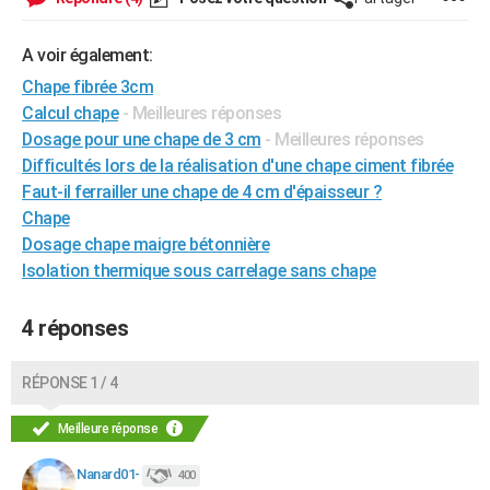
City break
Voyage de noces
Climat
Destinations
Voyage nature
Forum
+
PHOTO
A voir également:
GUIDES D'ACHAT
Chape fibrée 3cm
Calcul chape
- Meilleures réponses
BONS PLANS
Dosage pour une chape de 3 cm
- Meilleures réponses
CARTE DE VOEUX
Difficultés lors de la réalisation d'une chape ciment fibrée
Faut-il ferrailler une chape de 4 cm d'épaisseur ?
Carte Bonne année
Carte Pâques
Carte de Noël
Carte Saint-Valentin
Carte d'anniversaire
DICTIONNAIRE
Chape
Biographies
Expressions
Dictionnaire
Citations
Proverbes
Dosage chape maigre bétonnière
PROGRAMME TV
Isolation thermique sous carrelage sans chape
COPAINS D'AVANT
4 réponses
Se connecter
Collèges
Universités
Service militaire
S'inscrire
Lycées
Primaires
Entreprises
Avis de recherche
AVIS DE DÉCÈS
FORUM
RÉPONSE 1 / 4
Lifestyle
Sport
Television
Cinema
Bricolage
Culture
Auto
Voyage
Meilleure réponse
Nanard01-
400