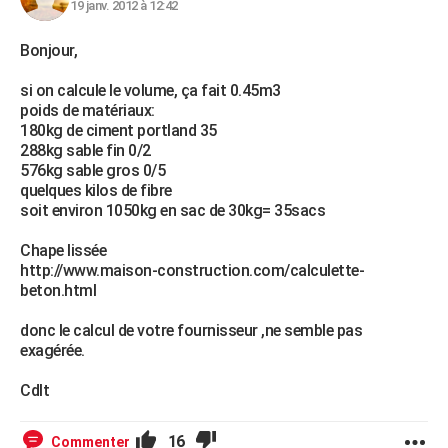
19 janv. 2012 à 12:42
Bonjour,
si on calcule le volume, ça fait 0.45m3
poids de matériaux:
180kg de ciment portland 35
288kg sable fin 0/2
576kg sable gros 0/5
quelques kilos de fibre
soit environ 1050kg en sac de 30kg= 35sacs
Chape lissée
http://www.maison-construction.com/calculette-
beton.html
donc le calcul de votre fournisseur ,ne semble pas
exagérée.
Cdlt
16
Commenter