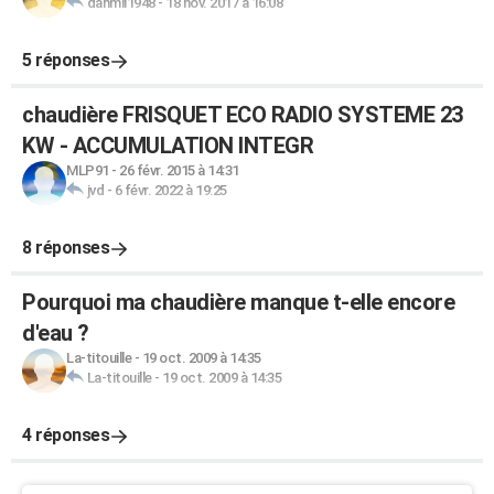
danmil1948
-
18 nov. 2017 à 16:08
5 réponses
chaudière FRISQUET ECO RADIO SYSTEME 23
KW - ACCUMULATION INTEGR
MLP91
-
26 févr. 2015 à 14:31
jvd
-
6 févr. 2022 à 19:25
8 réponses
Pourquoi ma chaudière manque t-elle encore
d'eau ?
La-titouille
-
19 oct. 2009 à 14:35
La-titouille
-
19 oct. 2009 à 14:35
4 réponses