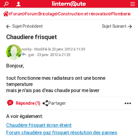
ACTUALITÉS
Forum
Forum Bricolage
Connexion
Construction et rénovation
S'inscrire
Plomberie
Rechercher
Société
Education
Villes
Politique
Faits Divers
Monde
+
SPORT
Sujet Précédent
Sujet Suivant
Football
Cyclisme
Forum
Coupe du monde 2026
Tennis
Rugby
CULTURE
Chaudiere frisquet
TNT
Cinéma
Musique
Programme TV
Streaming
Sorties cinéma
+
FINANCE
norby
-
Modifié le 23 janv. 2012 à 11:39
gat -
23 janv. 2012 à 21:23
Impôts
Immobilier
Banque
Crédit
Retraite
Epargne
Risques naturels par ville
Assurance
AUTO
Bonjour,
Réserver un essai
Berlines
Forum auto
Essais
Citadines
SUV
+
HIGH-TECH
tout fonctionne mes radiateurs ont une bonne
Meilleur smartphone
Ordinateurs
Guide high-tech
Mobiles
Internet
Jeux vidéo
+
BRICOLAGE
temperature
mais je n'ais pas d'eau chaude pour me laver
Aménagement intérieur
Cuisine
Jardinage
+
Forum
Extérieur
Salle de bains
Rangement
WEEK-END
Répondre (1)
Partager
Escapades
Expositions
Week-end nature
Guides de France
Patrimoine
Musées
+
LIFESTYLE
A voir également:
Bien-être
Mode
+
Art de vivre
Loisirs
Modes de vie
SANTE
Chaudière frisquet écran éteint
Guide de la santé
Médicaments
+
Alimentation
Maladies
Sommeil
Forum chaudière gaz frisquet résolution des pannes
VOYAGE