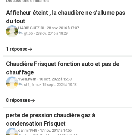
Discussions similaires
Afficheur éteint , la chaudière ne s'allume pas
du tout
HABIB GUEZIRI
-
28 nov. 2016 à 17:07
gt.55
-
28 nov. 2016 à 18:29
1 réponse
Chaudière Frisquet fonction auto et pas de
chauffage
YvesErwan
-
10 oct. 2022 à 15:53
stf_frmu
-
15 sept. 2024 à 10:13
8 réponses
perte de pression chaudière gaz à
condensation Frisquet
danmil1948
-
17 nov. 2017 à 14:55