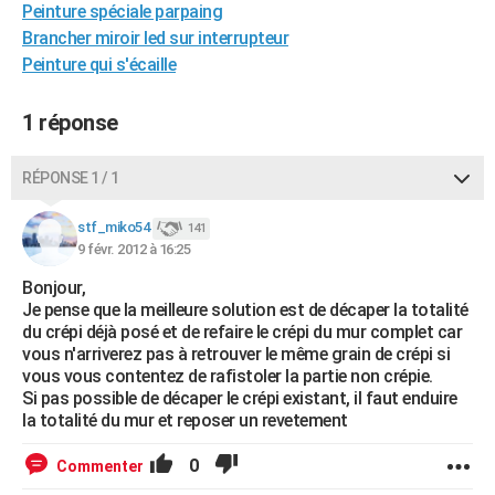
Peinture spéciale parpaing
City break
Voyage de noces
Climat
Destinations
Voyage nature
Forum
+
PHOTO
Brancher miroir led sur interrupteur
Peinture qui s'écaille
GUIDES D'ACHAT
BONS PLANS
1 réponse
CARTE DE VOEUX
RÉPONSE 1 / 1
Carte Bonne année
Carte Pâques
Carte de Noël
Carte Saint-Valentin
Carte d'anniversaire
DICTIONNAIRE
stf_miko54
141
Biographies
Expressions
Dictionnaire
Citations
Proverbes
9 févr. 2012 à 16:25
PROGRAMME TV
Bonjour,
COPAINS D'AVANT
Je pense que la meilleure solution est de décaper la totalité
du crépi déjà posé et de refaire le crépi du mur complet car
Se connecter
Collèges
Universités
Service militaire
S'inscrire
Lycées
Primaires
Entreprises
Avis de recherche
AVIS DE DÉCÈS
vous n'arriverez pas à retrouver le même grain de crépi si
vous vous contentez de rafistoler la partie non crépie.
FORUM
Si pas possible de décaper le crépi existant, il faut enduire
la totalité du mur et reposer un revetement
Lifestyle
Sport
Television
Cinema
Bricolage
Culture
Auto
Voyage
0
Commenter