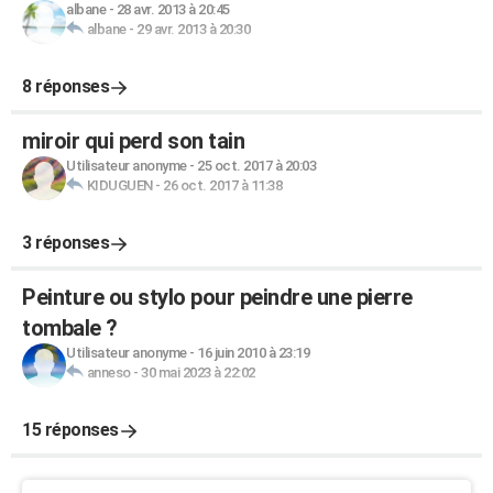
albane
-
28 avr. 2013 à 20:45
albane
-
29 avr. 2013 à 20:30
8 réponses
miroir qui perd son tain
Utilisateur anonyme
-
25 oct. 2017 à 20:03
KIDUGUEN
-
26 oct. 2017 à 11:38
3 réponses
Peinture ou stylo pour peindre une pierre
tombale ?
Utilisateur anonyme
-
16 juin 2010 à 23:19
anneso
-
30 mai 2023 à 22:02
15 réponses