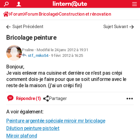
ACTUALITÉS
Forum
Forum Bricolage
Connexion
Construction et rénovation
S'inscrire
Rechercher
Société
Education
Villes
Politique
Faits Divers
Monde
+
SPORT
Peinture, Vernis, Tapissserie
Sujet Précédent
Sujet Suivant
Football
Cyclisme
Forum
Coupe du monde 2026
Tennis
Rugby
CULTURE
Bricolage peinture
TNT
Cinéma
Musique
Programme TV
Streaming
Sorties cinéma
+
FINANCE
Praline
-
Modifié le 24 janv. 2012 à 19:31
stf_miko54
-
9 févr. 2012 à 16:25
Impôts
Immobilier
Banque
Crédit
Retraite
Epargne
Risques naturels par ville
Assurance
AUTO
Bonjour,
Réserver un essai
Berlines
Forum auto
Essais
Citadines
SUV
+
HIGH-TECH
Je vais enlever ma cuisine et derrière ce n'est pas crépi
comment dois-je faire pour que se soit uniforme avec le
Meilleur smartphone
Ordinateurs
Guide high-tech
Mobiles
Internet
Jeux vidéo
+
BRICOLAGE
reste de la maison. (j'ai un crépi fin)
Aménagement intérieur
Cuisine
Jardinage
+
Forum
Extérieur
Salle de bains
Rangement
WEEK-END
Répondre (1)
Partager
Escapades
Expositions
Week-end nature
Guides de France
Patrimoine
Musées
+
LIFESTYLE
A voir également:
Peinture argentée spéciale miroir mr bricolage
Bien-être
Mode
+
Art de vivre
Loisirs
Modes de vie
SANTE
Dilution peinture pistolet
Guide de la santé
Médicaments
+
Alimentation
Maladies
Sommeil
VOYAGE
Miroir plafond