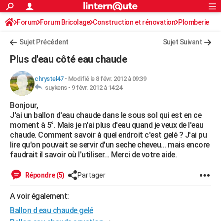
ACTUALITÉS
Forum
Forum Bricolage
Connexion
Construction et rénovation
S'inscrire
Plomberie
Rechercher
Société
Education
Villes
Politique
Faits Divers
Monde
+
SPORT
Sujet Précédent
Sujet Suivant
Football
Cyclisme
Forum
Coupe du monde 2026
Tennis
Rugby
CULTURE
Plus d'eau côté eau chaude
TNT
Cinéma
Musique
Programme TV
Streaming
Sorties cinéma
+
FINANCE
chrystel47
-
Modifié le 8 févr. 2012 à 09:39
suykens -
9 févr. 2012 à 14:24
Impôts
Immobilier
Banque
Crédit
Retraite
Epargne
Risques naturels par ville
Assurance
AUTO
Bonjour,
Réserver un essai
Berlines
Forum auto
Essais
Citadines
SUV
+
HIGH-TECH
J'ai un ballon d'eau chaude dans le sous sol qui est en ce
moment à 5°. Mais je n'ai plus d'eau quand je veux de l'eau
Meilleur smartphone
Ordinateurs
Guide high-tech
Mobiles
Internet
Jeux vidéo
+
BRICOLAGE
chaude. Comment savoir à quel endroit c'est gelé ? J'ai pu
lire qu'on pouvait se servir d'un seche cheveu... mais encore
Aménagement intérieur
Cuisine
Jardinage
+
Forum
Extérieur
Salle de bains
Rangement
WEEK-END
faudrait il savoir où l'utiliser... Merci de votre aide.
Escapades
Expositions
Week-end nature
Guides de France
Patrimoine
Musées
+
LIFESTYLE
Répondre (5)
Partager
Bien-être
Mode
+
Art de vivre
Loisirs
Modes de vie
SANTE
A voir également:
Ballon d eau chaude gelé
Guide de la santé
Médicaments
+
Alimentation
Maladies
Sommeil
VOYAGE