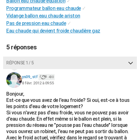
Ballon eau chaude equation
✓
City break
Voyage de noces
Climat
Destinations
Voyage nature
Forum
+
PHOTO
Programmateur ballon eau chaude
✓
Vidange ballon eau chaude ariston
GUIDES D'ACHAT
Pas de pression eau chaude
✓
Eau chaude qui devient froide chaudière gaz
BONS PLANS
CARTE DE VOEUX
5 réponses
Carte Bonne année
Carte Pâques
Carte de Noël
Carte Saint-Valentin
Carte d'anniversaire
DICTIONNAIRE
RÉPONSE 1 / 5
Biographies
Expressions
Dictionnaire
Citations
Proverbes
PROGRAMME TV
ys09_stf
430
8 févr. 2012 à 09:55
COPAINS D'AVANT
Bonjour,
Se connecter
Collèges
Universités
Service militaire
S'inscrire
Lycées
Primaires
Entreprises
Avis de recherche
AVIS DE DÉCÈS
Est-ce que vous avez de l'eau froide? Si oui, est-ce à tous
les points d'eau de votre logement?
FORUM
Si vous n'avez pas d'eau froide, vous ne pouvez pas avoir
d'eau chaude. En effet même si le ballon est plein, si la
Lifestyle
Sport
Television
Cinema
Bricolage
Culture
Auto
Voyage
pression du réseau ne "pousse pas l'eau chaude" lorsque
vous ouvrez un robinet, l'eau ne peut pas sortir du ballon.
Avec le froid actuel, vérifiez dans le regard se trouvant à