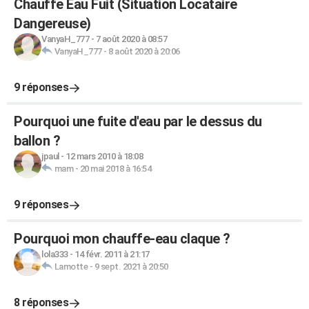
Chauffe Eau Fuit (Situation Locataire
Dangereuse)
VanyaH_777
-
7 août 2020 à 08:57
VanyaH_777
-
8 août 2020 à 20:06
9 réponses
Pourquoi une fuite d'eau par le dessus du
ballon ?
jpaul
-
12 mars 2010 à 18:08
mam
-
20 mai 2018 à 16:54
9 réponses
Pourquoi mon chauffe-eau claque ?
lola333
-
14 févr. 2011 à 21:17
Lamotte
-
9 sept. 2021 à 20:50
8 réponses