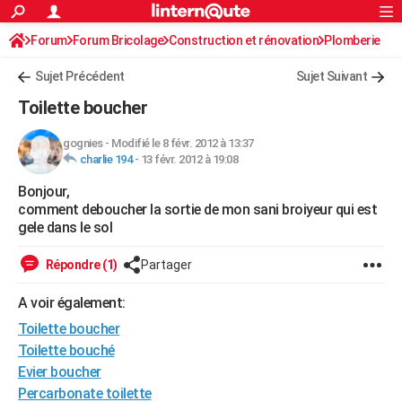
ACTUALITÉS
Forum
Forum Bricolage
Connexion
Construction et rénovation
S'inscrire
Plomberie
Rechercher
Société
Education
Villes
Politique
Faits Divers
Monde
+
SPORT
Sujet Précédent
Sujet Suivant
Football
Cyclisme
Forum
Coupe du monde 2026
Tennis
Rugby
CULTURE
Toilette boucher
TNT
Cinéma
Musique
Programme TV
Streaming
Sorties cinéma
+
FINANCE
gognies
-
Modifié le 8 févr. 2012 à 13:37
charlie 194
-
13 févr. 2012 à 19:08
Impôts
Immobilier
Banque
Crédit
Retraite
Epargne
Risques naturels par ville
Assurance
AUTO
Bonjour,
Réserver un essai
Berlines
Forum auto
Essais
Citadines
SUV
+
HIGH-TECH
comment deboucher la sortie de mon sani broiyeur qui est
gele dans le sol
Meilleur smartphone
Ordinateurs
Guide high-tech
Mobiles
Internet
Jeux vidéo
+
BRICOLAGE
Répondre (1)
Partager
Aménagement intérieur
Cuisine
Jardinage
+
Forum
Extérieur
Salle de bains
Rangement
WEEK-END
A voir également:
Escapades
Expositions
Week-end nature
Guides de France
Patrimoine
Musées
+
LIFESTYLE
Toilette boucher
Bien-être
Mode
+
Art de vivre
Loisirs
Modes de vie
Toilette bouché
SANTE
Evier boucher
Guide de la santé
Médicaments
+
Alimentation
Maladies
Sommeil
VOYAGE
Percarbonate toilette