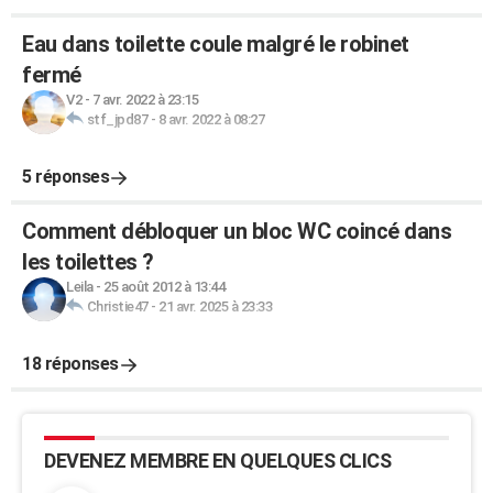
Eau dans toilette coule malgré le robinet
fermé
V2
-
7 avr. 2022 à 23:15
stf_jpd87
-
8 avr. 2022 à 08:27
5 réponses
Comment débloquer un bloc WC coincé dans
les toilettes ?
Leila
-
25 août 2012 à 13:44
Christie47
-
21 avr. 2025 à 23:33
18 réponses
DEVENEZ MEMBRE EN QUELQUES CLICS