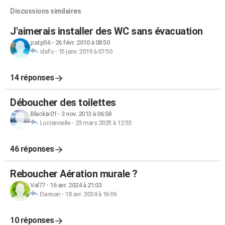
Discussions similaires
J'aimerais installer des WC sans évacuation
patp56
-
26 févr. 2010 à 08:50
slafu
-
15 janv. 2019 à 07:50
14 réponses
Déboucher des toilettes
Blackix01
-
3 nov. 2013 à 06:58
Lucianoelie
-
23 mars 2025 à 12:53
46 réponses
Reboucher Aération murale ?
Val77
-
16 avr. 2024 à 21:03
Dannan
-
18 avr. 2024 à 16:06
10 réponses