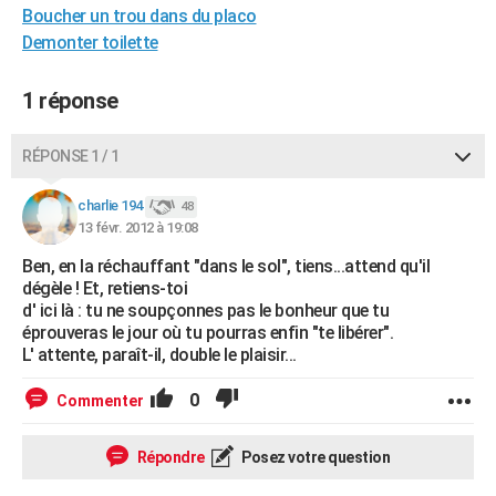
Boucher un trou dans du placo
City break
Voyage de noces
Climat
Destinations
Voyage nature
Forum
+
PHOTO
Demonter toilette
GUIDES D'ACHAT
1 réponse
BONS PLANS
RÉPONSE 1 / 1
CARTE DE VOEUX
Carte Bonne année
Carte Pâques
Carte de Noël
Carte Saint-Valentin
Carte d'anniversaire
DICTIONNAIRE
charlie 194
48
13 févr. 2012 à 19:08
Biographies
Expressions
Dictionnaire
Citations
Proverbes
PROGRAMME TV
Ben, en la réchauffant "dans le sol", tiens...attend qu'il
dégèle ! Et, retiens-toi
COPAINS D'AVANT
d' ici là : tu ne soupçonnes pas le bonheur que tu
éprouveras le jour où tu pourras enfin "te libérer".
Se connecter
Collèges
Universités
Service militaire
S'inscrire
Lycées
Primaires
Entreprises
Avis de recherche
AVIS DE DÉCÈS
L' attente, paraît-il, double le plaisir...
FORUM
0
Commenter
Lifestyle
Sport
Television
Cinema
Bricolage
Culture
Auto
Voyage
Répondre
Posez votre question