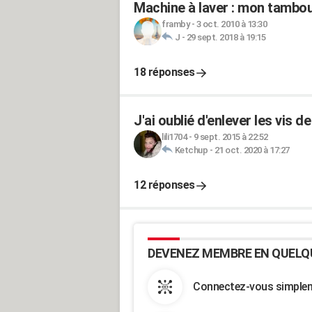
Machine à laver : mon tambou
framby
-
3 oct. 2010 à 13:30
J
-
29 sept. 2018 à 19:15
18 réponses
J'ai oublié d'enlever les vis
lili1704
-
9 sept. 2015 à 22:52
Ketchup
-
21 oct. 2020 à 17:27
12 réponses
DEVENEZ MEMBRE EN QUELQ
Connectez-vous simpleme