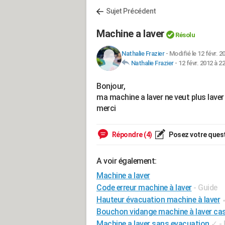
Sujet Précédent
Machine a laver
Résolu
Nathalie Frazier
-
Modifié le 12 févr. 2
Nathalie Frazier
-
12 févr. 2012 à 22
Bonjour,
ma machine a laver ne veut plus laver l
merci
Répondre (4)
Posez votre ques
A voir également:
Machine a laver
Code erreur machine à laver
- Guide
Hauteur évacuation machine à laver
Bouchon vidange machine à laver ca
Machine a laver sans evacuation
✓
-