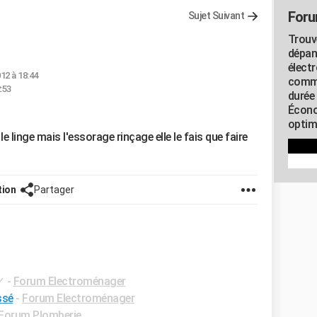
Foru
Sujet Suivant
Trouv
dépan
élect
012 à 18:44
commu
:53
durée
Écono
optimi
e linge mais l'essorage rinçage elle le fais que faire
tion
Partager
✓
-
Forum Electroménager
ssé
-
Forum Electroménager
Forum Plomberie