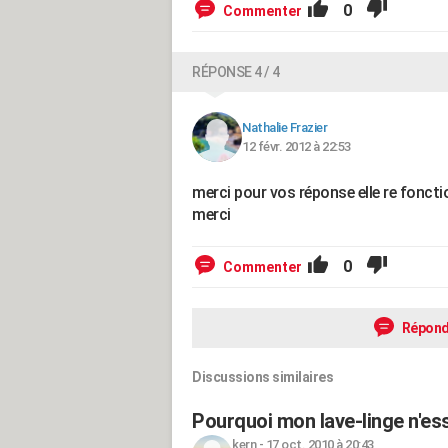
0
Commenter
RÉPONSE 4 / 4
Nathalie Frazier
12 févr. 2012 à 22:53
merci pour vos réponse elle re fonct
merci
0
Commenter
Répond
Discussions similaires
Pourquoi mon lave-linge n'es
kern
-
17 oct. 2010 à 20:43