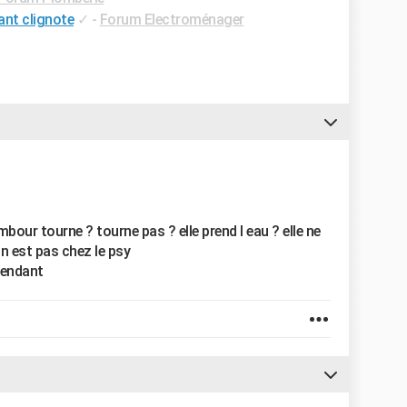
ant clignote
✓
-
Forum Electroménager
bour tourne ? tourne pas ? elle prend l eau ? elle ne
on est pas chez le psy
ttendant