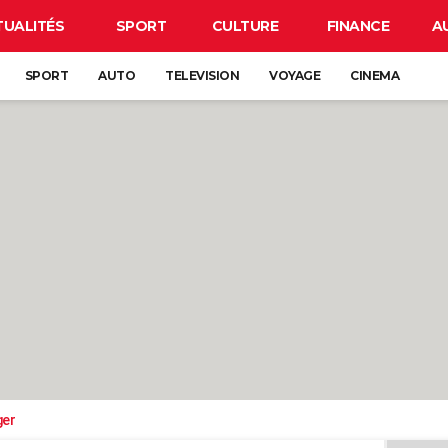
TUALITÉS
SPORT
CULTURE
FINANCE
A
SPORT
AUTO
TELEVISION
VOYAGE
CINEMA
ger