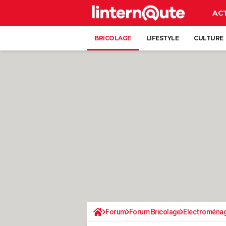
AC
BRICOLAGE
LIFESTYLE
CULTURE
Forum
Forum Bricolage
Electroména