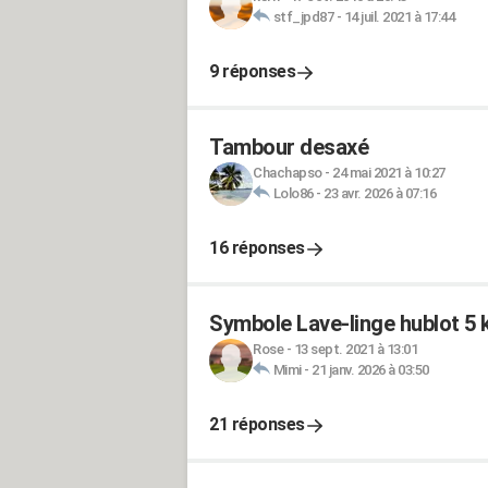
stf_jpd87
-
14 juil. 2021 à 17:44
9 réponses
Tambour desaxé
Chachapso
-
24 mai 2021 à 10:27
Lolo86
-
23 avr. 2026 à 07:16
16 réponses
Symbole Lave-linge hublot 
Rose
-
13 sept. 2021 à 13:01
Mimi
-
21 janv. 2026 à 03:50
21 réponses