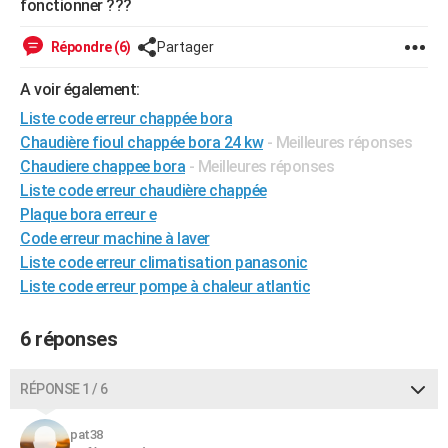
fonctionner ???
City break
Voyage de noces
Climat
Destinations
Voyage nature
Forum
+
PHOTO
Répondre (6)
Partager
GUIDES D'ACHAT
A voir également:
BONS PLANS
Liste code erreur chappée bora
Chaudière fioul chappée bora 24 kw
- Meilleures réponses
CARTE DE VOEUX
Chaudiere chappee bora
- Meilleures réponses
Carte Bonne année
Carte Pâques
Carte de Noël
Carte Saint-Valentin
Carte d'anniversaire
DICTIONNAIRE
Liste code erreur chaudière chappée
Plaque bora erreur e
Biographies
Expressions
Dictionnaire
Citations
Proverbes
PROGRAMME TV
Code erreur machine à laver
Liste code erreur climatisation panasonic
COPAINS D'AVANT
Liste code erreur pompe à chaleur atlantic
Se connecter
Collèges
Universités
Service militaire
S'inscrire
Lycées
Primaires
Entreprises
Avis de recherche
AVIS DE DÉCÈS
6 réponses
FORUM
Lifestyle
Sport
Television
Cinema
Bricolage
Culture
Auto
Voyage
RÉPONSE 1 / 6
pat38