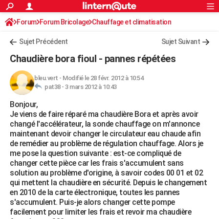
ACTUALITÉS
Forum
Forum Bricolage
Connexion
Chauffage et climatisation
S'inscrire
Rechercher
Société
Education
Villes
Politique
Faits Divers
Monde
+
SPORT
Sujet Précédent
Sujet Suivant
Football
Cyclisme
Forum
Coupe du monde 2026
Tennis
Rugby
CULTURE
Chaudière bora fioul - pannes répétées
TNT
Cinéma
Musique
Programme TV
Streaming
Sorties cinéma
+
FINANCE
bleu.vert
-
Modifié le 28 févr. 2012 à 10:54
pat38 -
3 mars 2012 à 10:43
Impôts
Immobilier
Banque
Crédit
Retraite
Epargne
Risques naturels par ville
Assurance
AUTO
Bonjour,
Réserver un essai
Berlines
Forum auto
Essais
Citadines
SUV
+
HIGH-TECH
Je viens de faire réparé ma chaudière Bora et après avoir
changé l'accélérateur, la sonde chauffage on m'annonce
Meilleur smartphone
Ordinateurs
Guide high-tech
Mobiles
Internet
Jeux vidéo
+
BRICOLAGE
maintenant devoir changer le circulateur eau chaude afin
de remédier au problème de régulation chauffage. Alors je
Aménagement intérieur
Cuisine
Jardinage
+
Forum
Extérieur
Salle de bains
Rangement
WEEK-END
me pose la question suivante : est-ce compliqué de
changer cette pièce car les frais s'accumulent sans
Escapades
Expositions
Week-end nature
Guides de France
Patrimoine
Musées
+
LIFESTYLE
solution au problème d'origine, à savoir codes 00 01 et 02
qui mettent la chaudière en sécurité. Depuis le changement
Bien-être
Mode
+
Art de vivre
Loisirs
Modes de vie
SANTE
en 2010 de la carte électronique, toutes les pannes
s'accumulent. Puis-je alors changer cette pompe
Guide de la santé
Médicaments
+
Alimentation
Maladies
Sommeil
VOYAGE
facilement pour limiter les frais et revoir ma chaudière