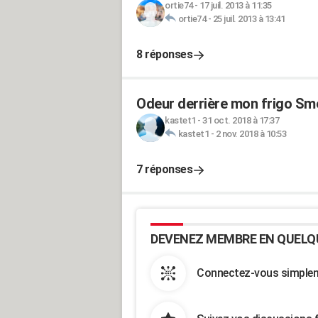
ortie74
-
17 juil. 2013 à 11:35
ortie74
-
25 juil. 2013 à 13:41
8 réponses
Odeur derrière mon frigo Sm
kastet1
-
31 oct. 2018 à 17:37
kastet1
-
2 nov. 2018 à 10:53
7 réponses
DEVENEZ MEMBRE EN QUELQ
Connectez-vous simpleme