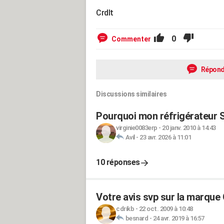
Crdlt
0
Commenter
Répond
Discussions similaires
Pourquoi mon réfrigérateur Sm
virginie0083erp
-
20 janv. 2010 à 14:43
Avil
-
23 avr. 2026 à 11:01
10 réponses
Votre avis svp sur la marque
cdrikb
-
22 oct. 2009 à 10:48
besnard
-
24 avr. 2019 à 16:57