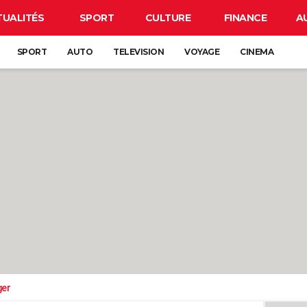
TUALITÉS
SPORT
CULTURE
FINANCE
A
SPORT
AUTO
TELEVISION
VOYAGE
CINEMA
ger