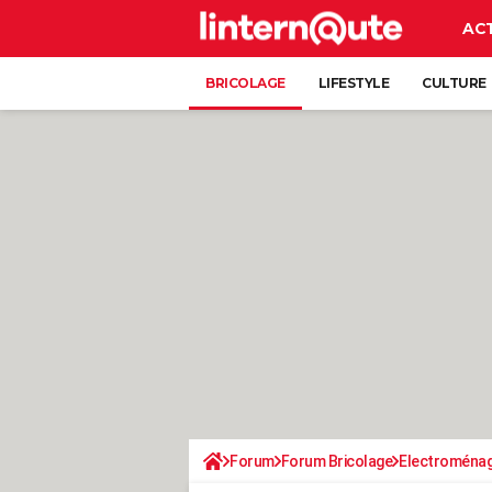
AC
BRICOLAGE
LIFESTYLE
CULTURE
Forum
Forum Bricolage
Electroména