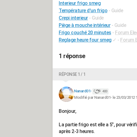
Interieur frigo smeg
Température d'un frigo
- Guide
Crepi interieur
- Guide
Piège à mouche intérieur
- Guide
Frigo couché 20 minutes
-
Forum Ele
Reglage heure four smeg
✓
-
Forum 
1 réponse
RÉPONSE 1 / 1
Nanard01-
400
Modifié par Nanard01- le 23/03/2012 
Bonjour,
La partie frigo est elle a 5°, pour vér
après 2-3 heures.