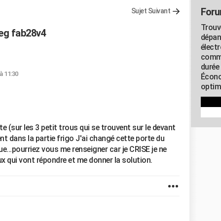
Foru
Sujet Suivant
Trouv
eg fab28v4
dépan
élect
commu
durée
à 11:30
Écono
optimi
 (sur les 3 petit trous qui se trouvent sur le devant
nt dans la partie frigo J'ai changé cette porte du
e...pourriez vous me renseigner car je CRISE je ne
eux qui vont répondre et me donner la solution.