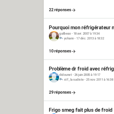
22 réponses
Pourquoi mon réfrigérateur ne 
guilbeax
-
18 avr. 2007 à 19:34
yohann
-
17 déc. 2013 à 18:32
10 réponses
Problème dr froid avec réfrig
didounet
-
26 juin 2005 à 19:17
stf_la sudiste
-
25 nov. 2011 à 16:38
29 réponses
Frigo smeg fait plus de froid