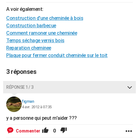
City break
Voyage de noces
Climat
Destinations
Voyage nature
Forum
+
PHOTO
A voir également:
Construction d'une cheminée à bois
GUIDES D'ACHAT
Construction barbecue
BONS PLANS
Comment ramoner une cheminée
Temps séchage vernis bois
CARTE DE VOEUX
Reparation cheminee
Plaque pour fermer conduit cheminée sur le toit
Carte Bonne année
Carte Pâques
Carte de Noël
Carte Saint-Valentin
Carte d'anniversaire
DICTIONNAIRE
Biographies
Expressions
Dictionnaire
Citations
Proverbes
PROGRAMME TV
3 réponses
COPAINS D'AVANT
RÉPONSE 1 / 3
Se connecter
Collèges
Universités
Service militaire
S'inscrire
Lycées
Primaires
Entreprises
Avis de recherche
AVIS DE DÉCÈS
figman
4 avr. 2012 à 07:35
FORUM
y a personne qui peut m'aider ???
Lifestyle
Sport
Television
Cinema
Bricolage
Culture
Auto
Voyage
0
Commenter