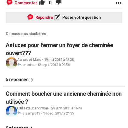
0
Commenter
Répondre
Posez votre question
Discussions similaires
Astuces pour fermer un foyer de cheminée
ouvert???
Aurore et Marc
-
19 mai 2012 à 12:28
antoine
-
12 sept. 2013 à 09:56
5 réponses
Comment boucher une ancienne cheminée non
utilisée ?
Utilisateur anonyme
-
23 janv. 2011 à 16:41
cisampo13
-
14 déc. 2017 à 21:35