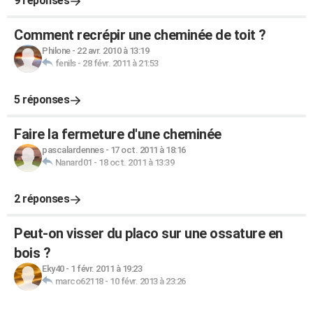
9 réponses
Comment recrépir une cheminée de toit ?
Philone
-
22 avr. 2010 à 13:19
fenils
-
28 févr. 2011 à 21:53
5 réponses
Faire la fermeture d'une cheminée
pascalardennes
-
17 oct. 2011 à 18:16
Nanard01
-
18 oct. 2011 à 13:39
2 réponses
Peut-on visser du placo sur une ossature en
bois ?
Eky40
-
1 févr. 2011 à 19:23
marco62118
-
10 févr. 2013 à 23:26