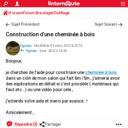
ACTUALITÉS
Forum
Forum Bricolage
Connexion
Outillage
S'inscrire
Rechercher
Société
Education
Villes
Politique
Faits Divers
Monde
+
SPORT
Sujet Précédent
Sujet Suivant
Football
Cyclisme
Forum
Coupe du monde 2026
Tennis
Rugby
CULTURE
Construction d'une cheminée à bois
TNT
Cinéma
Musique
Programme TV
Streaming
Sorties cinéma
+
FINANCE
figman
-
Modifié le 31 mars 2012 à 23:16
figman
-
4 avr. 2012 à 15:26
Impôts
Immobilier
Banque
Crédit
Retraite
Epargne
Risques naturels par ville
Assurance
AUTO
Bonjour,
Réserver un essai
Berlines
Forum auto
Essais
Citadines
SUV
+
HIGH-TECH
je cherches de l'aide pour construire une
cheminée à bois
Meilleur smartphone
Ordinateurs
Guide high-tech
Mobiles
Internet
Jeux vidéo
+
BRICOLAGE
dans un coin de mon salon qui fait 6m /5m , j'aimerai avoir
des explications en détail si c'est possible ( matériaux qui
Aménagement intérieur
Cuisine
Jardinage
+
Forum
Extérieur
Salle de bains
Rangement
WEEK-END
faut etc...) ou une vidéo pour cela ,
Escapades
Expositions
Week-end nature
Guides de France
Patrimoine
Musées
+
LIFESTYLE
j'attends votre aide et merci par avance...!
Bien-être
Mode
+
Art de vivre
Loisirs
Modes de vie
SANTE
Amicalement ,
Guide de la santé
Médicaments
+
Alimentation
Maladies
Sommeil
VOYAGE
Répondre (3)
Partager