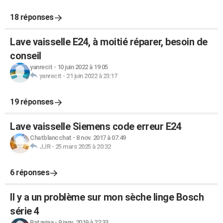
18 réponses
Lave vaisselle E24, à moitié réparer, besoin de
conseil
yanrecit
-
10 juin 2022 à 19:05
yanrecit
-
21 juin 2022 à 23:17
19 réponses
Lave vaisselle Siemens code erreur E24
Chatblancchat
-
8 nov. 2017 à 07:49
JJR
-
25 mars 2025 à 20:32
6 réponses
Il y a un problème sur mon sèche linge Bosch
série 4
Bataviaa
-
9 janv. 2019 à 22:33