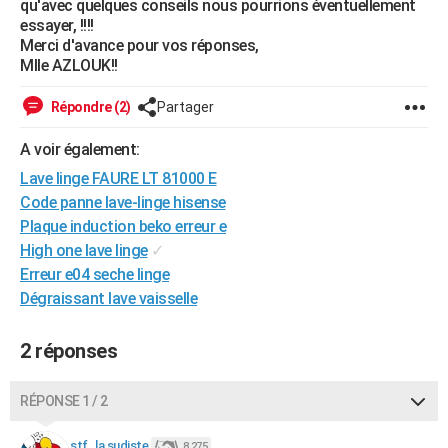
qu'avec quelques conseils nous pourrions éventuellement
City break
Voyage de noces
Climat
Destinations
Voyage nature
Forum
+
essayer, !!!!
PHOTO
Merci d'avance pour vos réponses,
Mlle AZLOUK!!
GUIDES D'ACHAT
BONS PLANS
Répondre (2)
Partager
CARTE DE VOEUX
A voir également:
Lave linge FAURE LT 81000 E
Carte Bonne année
Carte Pâques
Carte de Noël
Carte Saint-Valentin
Carte d'anniversaire
DICTIONNAIRE
Code panne lave-linge hisense
Biographies
Expressions
Dictionnaire
Citations
Proverbes
Plaque induction beko erreur e
PROGRAMME TV
High one lave linge
✓
COPAINS D'AVANT
Erreur e04 seche linge
Dégraissant lave vaisselle
Se connecter
Collèges
Universités
Service militaire
S'inscrire
Lycées
Primaires
Entreprises
Avis de recherche
AVIS DE DÉCÈS
2 réponses
FORUM
Lifestyle
Sport
Television
Cinema
Bricolage
Culture
Auto
Voyage
RÉPONSE 1 / 2
stf_la sudiste
8 275