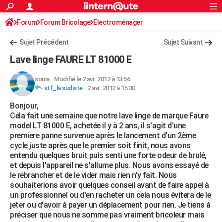
ACTUALITÉS
Forum
Forum Bricolage
Connexion
Electroménager
S'inscrire
Rechercher
Société
Education
Villes
Politique
Faits Divers
Monde
+
SPORT
Sujet Précédent
Sujet Suivant
Football
Cyclisme
Forum
Coupe du monde 2026
Tennis
Rugby
CULTURE
Lave linge FAURE LT 81000 E
TNT
Cinéma
Musique
Programme TV
Streaming
Sorties cinéma
+
FINANCE
sonia
-
Modifié le 2 avr. 2012 à 13:56
stf_la sudiste
-
2 avr. 2012 à 15:30
Impôts
Immobilier
Banque
Crédit
Retraite
Epargne
Risques naturels par ville
Assurance
AUTO
Bonjour,
Réserver un essai
Berlines
Forum auto
Essais
Citadines
SUV
+
HIGH-TECH
Cela fait une semaine que notre lave linge de marque Faure
model LT 81000 E, achetée il y à 2 ans, il s'agit d'une
Meilleur smartphone
Ordinateurs
Guide high-tech
Mobiles
Internet
Jeux vidéo
+
BRICOLAGE
premiere panne survenue après le lancement d'un 2ème
cycle juste après que le premier soit finit, nous avons
Aménagement intérieur
Cuisine
Jardinage
+
Forum
Extérieur
Salle de bains
Rangement
WEEK-END
entendu quelques bruit puis senti une forte odeur de brulé,
et depuis l'appareil ne s'allume plus. Nous avons essayé de
Escapades
Expositions
Week-end nature
Guides de France
Patrimoine
Musées
+
LIFESTYLE
le rebrancher et de le vider mais rien n'y fait. Nous
souhaiterions avoir quelques conseil avant de faire appel à
Bien-être
Mode
+
Art de vivre
Loisirs
Modes de vie
SANTE
un professionnel ou d'en racheter un cela nous évitera de le
jeter ou d'avoir à payer un déplacement pour rien. Je tiens à
Guide de la santé
Médicaments
+
Alimentation
Maladies
Sommeil
VOYAGE
préciser que nous ne somme pas vraiment bricoleur mais