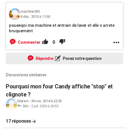
machine200
8 déc. 2013 à 11:50
poueeqoi ma machine et entrain de laver et elle s arrete
bruquement
0
Commenter
Répondre
Posez votre question
Discussions similaires
Pourquoi mon four Candy affiche "stop" et
clignote ?
Marion
-
30 nov. 2014 à 22:33
Bibi
-
2 juil. 2026 à 20:55
17 réponses