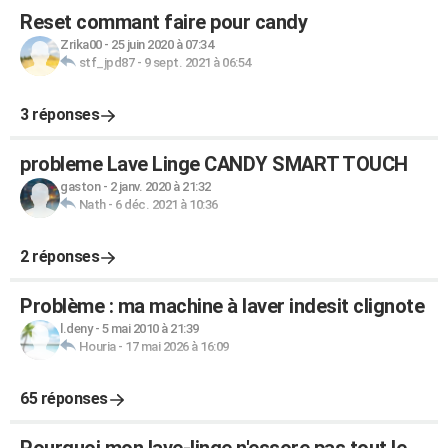
Reset commant faire pour candy
Zrika00
-
25 juin 2020 à 07:34
stf_jpd87
-
9 sept. 2021 à 06:54
3 réponses
probleme Lave Linge CANDY SMART TOUCH
gaston
-
2 janv. 2020 à 21:32
Nath
-
6 déc. 2021 à 10:36
2 réponses
Problème : ma machine à laver indesit clignote
l.deny
-
5 mai 2010 à 21:39
Houria
-
17 mai 2026 à 16:09
65 réponses