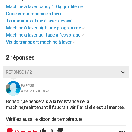
City break
Voyage de noces
Climat
Destinations
Voyage nature
Forum
+
Machine à laver candy 10 kg problème
PHOTO
Code erreur machine à laver
GUIDES D'ACHAT
Tambour machine à laver désaxé
Machine à laver high one programme
✓
BONS PLANS
Machine a laver qui tape a l'essorage
✓
Vis de transport machine à laver
✓
CARTE DE VOEUX
Carte Bonne année
Carte Pâques
Carte de Noël
Carte Saint-Valentin
Carte d'anniversaire
DICTIONNAIRE
2 réponses
Biographies
Expressions
Dictionnaire
Citations
Proverbes
PROGRAMME TV
RÉPONSE 1 / 2
COPAINS D'AVANT
PAPY35
Se connecter
Collèges
Universités
Service militaire
S'inscrire
Lycées
Primaires
Entreprises
Avis de recherche
AVIS DE DÉCÈS
4 avr. 2012 à 18:23
Bonsoir,Je penserais à la résistance de la
FORUM
machine,maintenant il faudrait vérifier si elle est alimentée.
Lifestyle
Sport
Television
Cinema
Bricolage
Culture
Auto
Voyage
Vérifiez aussi le klixon de température
0
Commenter