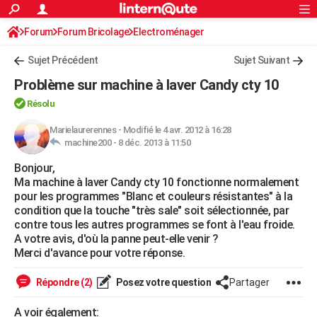
ACTUALITÉS
Forum
Forum Bricolage
Connexion
Electroménager
S'inscrire
Rechercher
Société
Education
Villes
Politique
Faits Divers
Monde
+
SPORT
Sujet Précédent
Sujet Suivant
Football
Cyclisme
Forum
Coupe du monde 2026
Tennis
Rugby
CULTURE
Problème sur machine à laver Candy cty 10
TNT
Cinéma
Musique
Programme TV
Streaming
Sorties cinéma
+
FINANCE
Résolu
Impôts
Immobilier
Banque
Crédit
Retraite
Epargne
Risques naturels par ville
Assurance
Marielaurerennes
-
Modifié le 4 avr. 2012 à 16:28
AUTO
machine200 -
8 déc. 2013 à 11:50
Réserver un essai
Berlines
Forum auto
Essais
Citadines
SUV
+
HIGH-TECH
Bonjour,
Ma machine à laver Candy cty 10 fonctionne normalement
Meilleur smartphone
Ordinateurs
Guide high-tech
Mobiles
Internet
Jeux vidéo
+
BRICOLAGE
pour les programmes "Blanc et couleurs résistantes" à la
condition que la touche "très sale" soit sélectionnée, par
Aménagement intérieur
Cuisine
Jardinage
+
Forum
Extérieur
Salle de bains
Rangement
WEEK-END
contre tous les autres programmes se font à l'eau froide.
A votre avis, d'où la panne peut-elle venir ?
Escapades
Expositions
Week-end nature
Guides de France
Patrimoine
Musées
+
LIFESTYLE
Merci d'avance pour votre réponse.
Bien-être
Mode
+
Art de vivre
Loisirs
Modes de vie
SANTE
Répondre (2)
Posez votre question
Partager
Guide de la santé
Médicaments
+
Alimentation
Maladies
Sommeil
VOYAGE
A voir également: