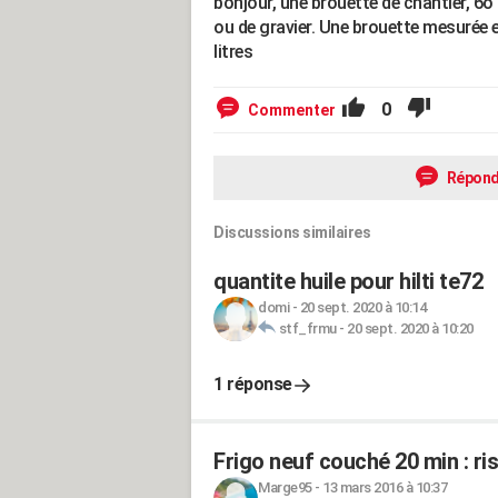
bonjour, une brouette de chantier, 6o
ou de gravier. Une brouette mesurée e
litres
0
Commenter
Répond
Discussions similaires
quantite huile pour hilti te72
domi
-
20 sept. 2020 à 10:14
stf_frmu
-
20 sept. 2020 à 10:20
1 réponse
Frigo neuf couché 20 min : ri
Marge95
-
13 mars 2016 à 10:37