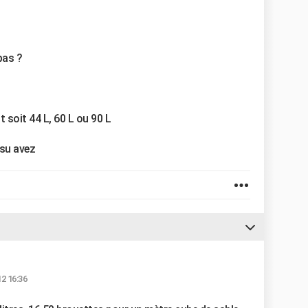
pas ?
 soit 44 L, 60 L ou 90 L
su avez
12 16:36