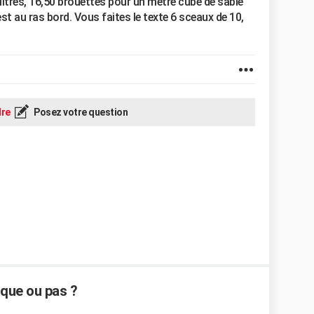
 litres, 16,50 brouettes pour un mètre cube de sable
st au ras bord. Vous faites le texte 6 sceaux de 10,
re
Posez votre question
sque ou pas ?