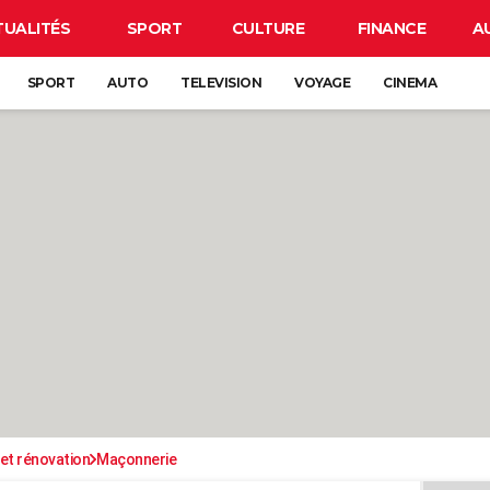
TUALITÉS
SPORT
CULTURE
FINANCE
A
SPORT
AUTO
TELEVISION
VOYAGE
CINEMA
et rénovation
Maçonnerie