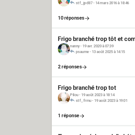
stf_jpd87
-
14 mars 2016 à 18:46
10 réponses
Frigo branché trop tôt et c
nanny
-
19 avr. 2020 à 07:39
psaume
-
13 août 2025 à 14:15
2 réponses
Frigo branché trop tot
Pilou
-
19 août 2023 à 18:14
stf_frmu
-
19 août 2023 à 19:01
1 réponse