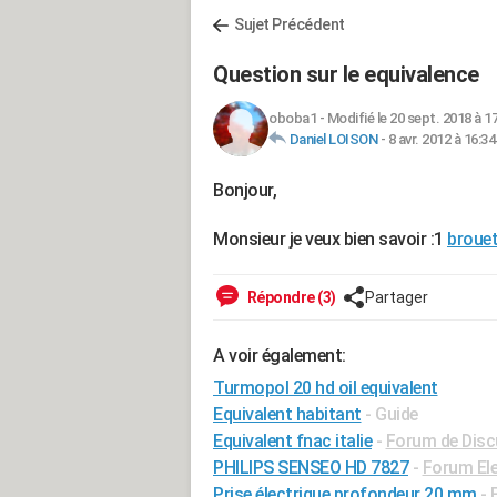
Sujet Précédent
Question sur le equivalence
oboba1
-
Modifié le 20 sept. 2018 à 1
Daniel LOISON
-
8 avr. 2012 à 16:34
Bonjour,
Monsieur je veux bien savoir :1
brouet
Répondre (3)
Partager
A voir également:
Turmopol 20 hd oil equivalent
Equivalent habitant
- Guide
Equivalent fnac italie
-
Forum de Disc
PHILIPS SENSEO HD 7827
-
Forum El
Prise électrique profondeur 20 mm
-