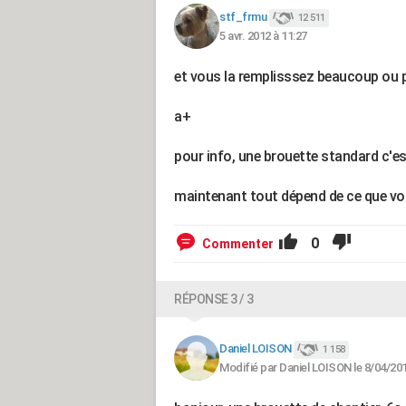
stf_frmu
12 511
5 avr. 2012 à 11:27
et vous la remplisssez beaucoup ou 
a+
pour info, une brouette standard c'est
maintenant tout dépend de ce que vo
0
Commenter
RÉPONSE 3 / 3
Daniel LOISON
1 158
Modifié par Daniel LOISON le 8/04/20