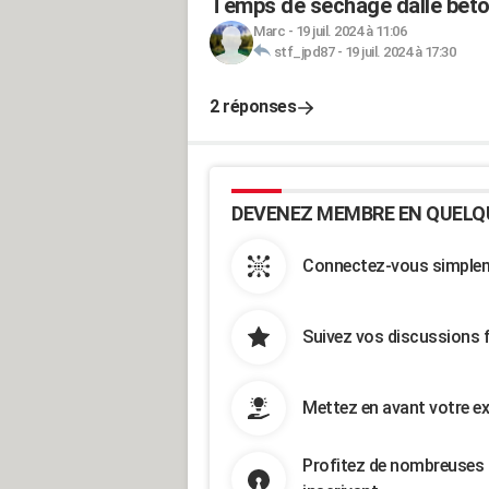
Temps de séchage dalle bét
Marc
-
19 juil. 2024 à 11:06
stf_jpd87
-
19 juil. 2024 à 17:30
2 réponses
DEVENEZ MEMBRE EN QUELQ
Connectez-vous simpleme
Suivez vos discussions 
Mettez en avant votre ex
Profitez de nombreuses 