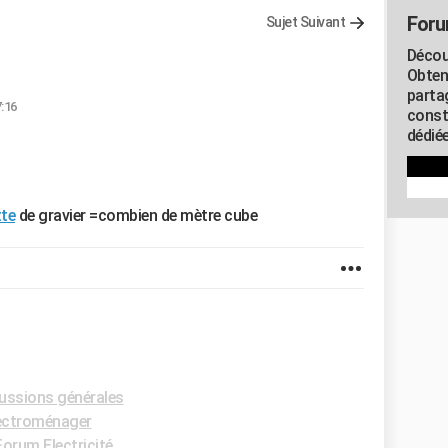
Foru
Sujet Suivant
Décou
Obten
parta
7:16
const
dédiée
te
de gravier =combien de mètre cube
ussions générales
ectroménager
Forum Electricité