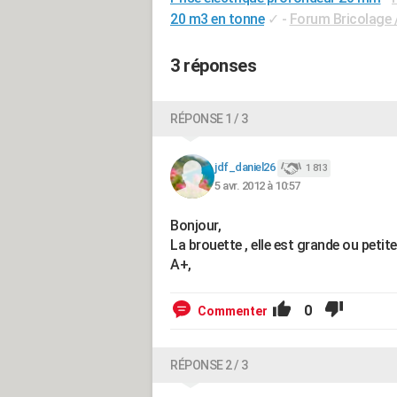
20 m3 en tonne
✓
-
Forum Bricolage /
3 réponses
RÉPONSE 1 / 3
jdf_daniel26
1 813
5 avr. 2012 à 10:57
Bonjour,
La brouette , elle est grande ou petite
A+,
0
Commenter
RÉPONSE 2 / 3