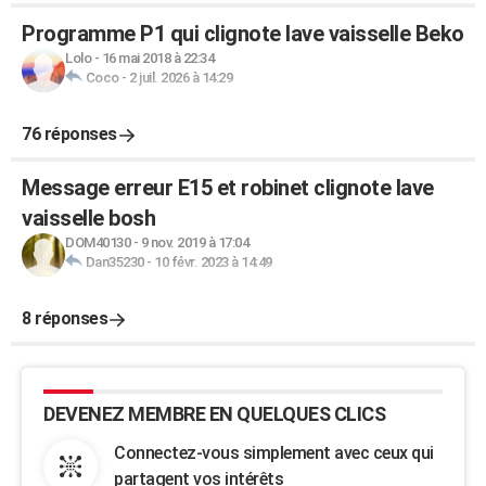
Programme P1 qui clignote lave vaisselle Beko
Lolo
-
16 mai 2018 à 22:34
Coco
-
2 juil. 2026 à 14:29
76 réponses
Message erreur E15 et robinet clignote lave
vaisselle bosh
DOM40130
-
9 nov. 2019 à 17:04
Dan35230
-
10 févr. 2023 à 14:49
8 réponses
DEVENEZ MEMBRE EN QUELQUES CLICS
Connectez-vous simplement avec ceux qui
partagent vos intérêts