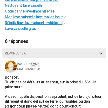
City break
Voyage de noces
Climat
Destinations
Voyage nature
Forum
+
Nettoyant lave vaiselle
PHOTO
Code panne lave-linge hisense
GUIDES D'ACHAT
Mon lave-vaisselle lave mal en haut
✓
Réinitialiser lave vaisselle whirlpool
✓
BONS PLANS
Lave vaisselle gras
✓
CARTE DE VOEUX
6 réponses
Carte Bonne année
Carte Pâques
Carte de Noël
Carte Saint-Valentin
Carte d'anniversaire
DICTIONNAIRE
RÉPONSE 1 / 6
Biographies
Expressions
Dictionnaire
Citations
Proverbes
PROGRAMME TV
jean-2387
COPAINS D'AVANT
8
6 avr. 2012 à 21:45
Se connecter
Collèges
Universités
Service militaire
S'inscrire
Lycées
Primaires
Entreprises
Avis de recherche
AVIS DE DÉCÈS
Bonsoir,
Tu dit pas de défauts au testeur, sur la prise du LV ou la
FORUM
prise mural.
Lifestyle
Sport
Television
Cinema
Bricolage
Culture
Auto
Voyage
A savoir quelle disjonction se produit, est ce le disjoncteur
différentiel donc défaut de terre, ou fusibles ou dpn
(disjoncteur phase/neutre) donc court-circuit