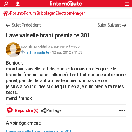
ACTUALITÉS
Forum
Forum Bricolage
Connexion
Electroménager
S'inscrire
Rechercher
Société
Education
Villes
Politique
Faits Divers
Monde
+
SPORT
Sujet Précédent
Sujet Suivant
Football
Cyclisme
Forum
Coupe du monde 2026
Tennis
Rugby
CULTURE
Lave vaiselle brant prémia te 301
TNT
Cinéma
Musique
Programme TV
Streaming
Sorties cinéma
+
FINANCE
coguili
-
Modifié le 6 avr. 2012 à 21:27
stf_la sudiste
-
12 avr. 2012 à 11:53
Impôts
Immobilier
Banque
Crédit
Retraite
Epargne
Risques naturels par ville
Assurance
AUTO
Bonjour,
Réserver un essai
Berlines
Forum auto
Essais
Citadines
SUV
+
HIGH-TECH
mon lave vaiselle fait disjoncter la maison dés que je le
branche.(meme sans l'allumer) Test fait sur une autre prise
Meilleur smartphone
Ordinateurs
Guide high-tech
Mobiles
Internet
Jeux vidéo
+
BRICOLAGE
pareil, pas de défaut au testeur.bien sur pas de doc.
je suis à cour d'idée si quelqu'un en à je suis prés à faire les
Aménagement intérieur
Cuisine
Jardinage
+
Forum
Extérieur
Salle de bains
Rangement
WEEK-END
tests.
merci franck
Escapades
Expositions
Week-end nature
Guides de France
Patrimoine
Musées
+
LIFESTYLE
Répondre (6)
Partager
Bien-être
Mode
+
Art de vivre
Loisirs
Modes de vie
SANTE
A voir également:
Guide de la santé
Médicaments
+
Alimentation
Maladies
Sommeil
VOYAGE
Lave vaiselle brant prémia te 301