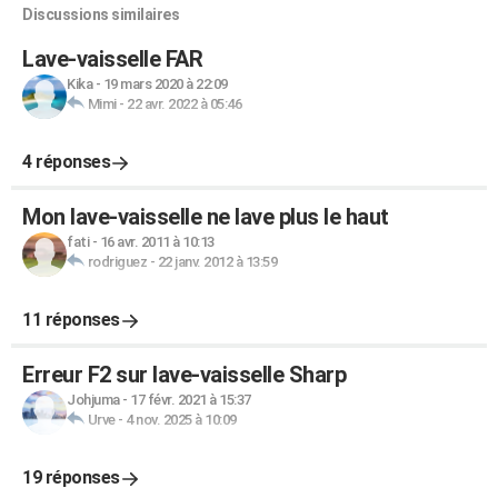
Discussions similaires
Lave-vaisselle FAR
Kika
-
19 mars 2020 à 22:09
Mimi
-
22 avr. 2022 à 05:46
4 réponses
Mon lave-vaisselle ne lave plus le haut
fati
-
16 avr. 2011 à 10:13
rodriguez
-
22 janv. 2012 à 13:59
11 réponses
Erreur F2 sur lave-vaisselle Sharp
Johjuma
-
17 févr. 2021 à 15:37
Urve
-
4 nov. 2025 à 10:09
19 réponses