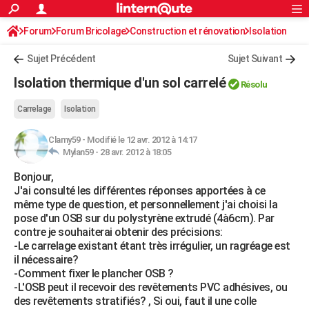
ACTUALITÉS
Forum
Forum Bricolage
Connexion
Construction et rénovation
S'inscrire
Isolation
Rechercher
Société
Education
Villes
Politique
Faits Divers
Monde
+
SPORT
Sujet Précédent
Sujet Suivant
Football
Cyclisme
Forum
Coupe du monde 2026
Tennis
Rugby
CULTURE
Isolation thermique d'un sol carrelé
Résolu
TNT
Cinéma
Musique
Programme TV
Streaming
Sorties cinéma
+
FINANCE
Carrelage
Isolation
Impôts
Immobilier
Banque
Crédit
Retraite
Epargne
Risques naturels par ville
Assurance
AUTO
Clamy59
-
Modifié le 12 avr. 2012 à 14:17
Mylan59 -
28 avr. 2012 à 18:05
Réserver un essai
Berlines
Forum auto
Essais
Citadines
SUV
+
HIGH-TECH
Bonjour,
Meilleur smartphone
Ordinateurs
Guide high-tech
Mobiles
Internet
Jeux vidéo
+
BRICOLAGE
J'ai consulté les différentes réponses apportées à ce
même type de question, et personnellement j'ai choisi la
Aménagement intérieur
Cuisine
Jardinage
+
Forum
Extérieur
Salle de bains
Rangement
WEEK-END
pose d'un OSB sur du polystyrène extrudé (4à6cm). Par
contre je souhaiterai obtenir des précisions:
Escapades
Expositions
Week-end nature
Guides de France
Patrimoine
Musées
+
LIFESTYLE
-Le carrelage existant étant très irrégulier, un ragréage est
il nécessaire?
Bien-être
Mode
+
Art de vivre
Loisirs
Modes de vie
SANTE
-Comment fixer le plancher OSB ?
-L'OSB peut il recevoir des revêtements PVC adhésives, ou
Guide de la santé
Médicaments
+
Alimentation
Maladies
Sommeil
VOYAGE
des revêtements stratifiés? , Si oui, faut il une colle