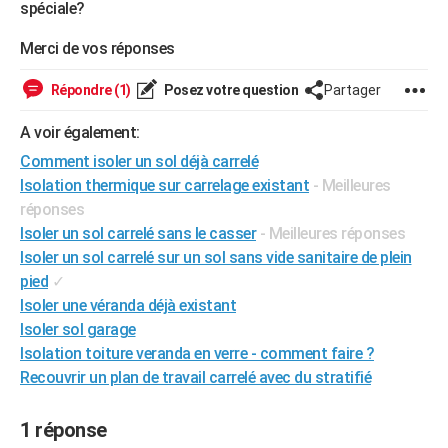
spéciale?
City break
Voyage de noces
Climat
Destinations
Voyage nature
Forum
+
PHOTO
Merci de vos réponses
GUIDES D'ACHAT
Répondre (1)
Posez votre question
Partager
BONS PLANS
A voir également:
CARTE DE VOEUX
Comment isoler un sol déjà carrelé
Carte Bonne année
Carte Pâques
Carte de Noël
Carte Saint-Valentin
Carte d'anniversaire
Isolation thermique sur carrelage existant
- Meilleures
DICTIONNAIRE
réponses
Biographies
Expressions
Dictionnaire
Citations
Proverbes
PROGRAMME TV
Isoler un sol carrelé sans le casser
- Meilleures réponses
Isoler un sol carrelé sur un sol sans vide sanitaire de plein
COPAINS D'AVANT
pied
✓
Se connecter
Collèges
Universités
Service militaire
S'inscrire
Lycées
Primaires
Entreprises
Avis de recherche
Isoler une véranda déjà existant
AVIS DE DÉCÈS
Isoler sol garage
FORUM
Isolation toiture veranda en verre - comment faire ?
Recouvrir un plan de travail carrelé avec du stratifié
Lifestyle
Sport
Television
Cinema
Bricolage
Culture
Auto
Voyage
1 réponse