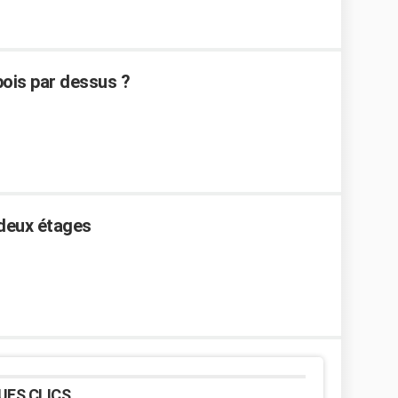
ois par dessus ?
 deux étages
UES CLICS