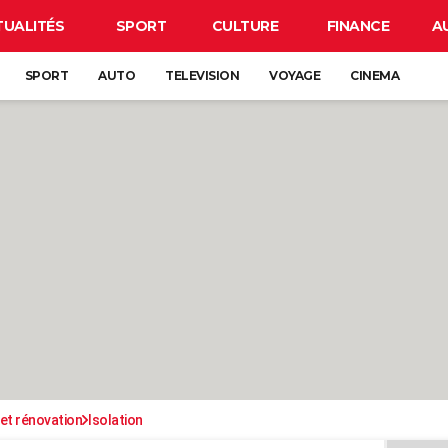
TUALITÉS
SPORT
CULTURE
FINANCE
A
SPORT
AUTO
TELEVISION
VOYAGE
CINEMA
et rénovation
Isolation