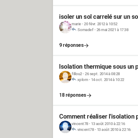
isoler un sol carrelé sur un so
marie
-
20 févr. 2012 à 10:52
Somadef
-
26 mai 2021 à 17:38
9 réponses
Isolation thermique sous un p
fillou2
-
26 sept. 2014 à 08:28
xplom
-
14 oct. 2014 à 10:22
18 réponses
Comment réaliser l'isolation 
vincent78
-
13 août 2010 à 22:16
vincent78
-
13 août 2010 à 22:16