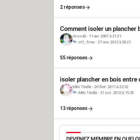
2 réponses
Comment isoler un plancher b
ricco42
-
11 avr. 2007 à 21:31
stf_frmu
-
27 nov. 2012 à 20:21
55 réponses
isoler plancher en bois entre
Milo Tindle
-
20 févr. 2011 à 22:32
Milo Tindle
-
31 oct. 2012 à 15:25
13 réponses
DEVENEZ MEMBRE EN QUELQ