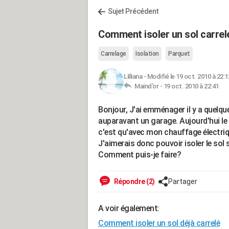
Sujet Précédent
Comment isoler un sol carrel
Carrelage
Isolation
Parquet
Lilliana
-
Modifié le 19 oct. 2010 à 22:1
Maind'or -
19 oct. 2010 à 22:41
Bonjour, J'ai emménager il y a quelqu
auparavant un garage. Aujourd'hui le 
c'est qu'avec mon chauffage électriqu
J'aimerais donc pouvoir isoler le sol 
Comment puis-je faire?
Répondre (2)
Partager
A voir également:
Comment isoler un sol déjà carrelé