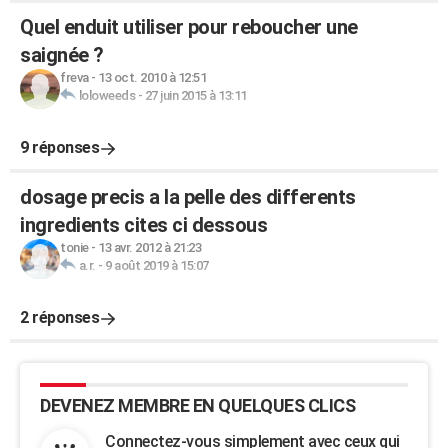
Quel enduit utiliser pour reboucher une
saignée ?
freva
-
13 oct. 2010 à 12:51
loloweeds
-
27 juin 2015 à 13:11
9 réponses
dosage precis a la pelle des differents
ingredients cites ci dessous
tonie
-
13 avr. 2012 à 21:23
a.r.
-
9 août 2019 à 15:07
2 réponses
DEVENEZ MEMBRE EN QUELQUES CLICS
Connectez-vous simplement avec ceux qui