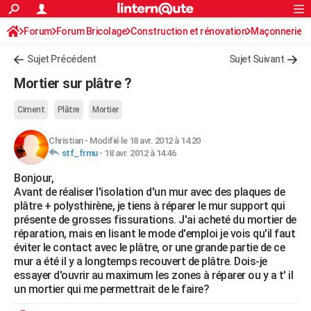
ACTUALITÉS
Forum
Forum Bricolage
Connexion
Construction et rénovation
S'inscrire
Maçonnerie
Rechercher
Société
Education
Villes
Politique
Faits Divers
Monde
+
SPORT
Sujet Précédent
Sujet Suivant
Football
Cyclisme
Forum
Coupe du monde 2026
Tennis
Rugby
CULTURE
Mortier sur plâtre ?
TNT
Cinéma
Musique
Programme TV
Streaming
Sorties cinéma
+
FINANCE
Ciment
Plâtre
Mortier
Impôts
Immobilier
Banque
Crédit
Retraite
Epargne
Risques naturels par ville
Assurance
AUTO
Christian
-
Modifié le 18 avr. 2012 à 14:20
stf_frmu
-
18 avr. 2012 à 14:46
Réserver un essai
Berlines
Forum auto
Essais
Citadines
SUV
+
HIGH-TECH
Bonjour,
Meilleur smartphone
Ordinateurs
Guide high-tech
Mobiles
Internet
Jeux vidéo
+
BRICOLAGE
Avant de réaliser l'isolation d'un mur avec des plaques de
plâtre + polysthirène, je tiens à réparer le mur support qui
Aménagement intérieur
Cuisine
Jardinage
+
Forum
Extérieur
Salle de bains
Rangement
WEEK-END
présente de grosses fissurations. J'ai acheté du mortier de
réparation, mais en lisant le mode d'emploi je vois qu'il faut
Escapades
Expositions
Week-end nature
Guides de France
Patrimoine
Musées
+
LIFESTYLE
éviter le contact avec le plâtre, or une grande partie de ce
mur a été il y a longtemps recouvert de plâtre. Dois-je
Bien-être
Mode
+
Art de vivre
Loisirs
Modes de vie
SANTE
essayer d'ouvrir au maximum les zones à réparer ou y a t' il
un mortier qui me permettrait de le faire?
Guide de la santé
Médicaments
+
Alimentation
Maladies
Sommeil
VOYAGE