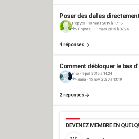
Poser des dalles directement
Popyts
-
10 mars 2019 à 17:16
Popyts
-
11 mars 2019 à 07:24
4 réponses
Comment débloquer le bas d'
max
-
9 juil. 2015 à 14:24
nana
-
15 nov. 2020 à 13:19
2 réponses
DEVENEZ MEMBRE EN QUELQ