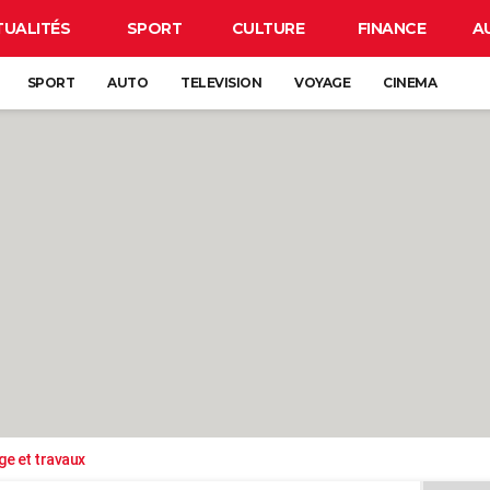
TUALITÉS
SPORT
CULTURE
FINANCE
A
SPORT
AUTO
TELEVISION
VOYAGE
CINEMA
ge et travaux