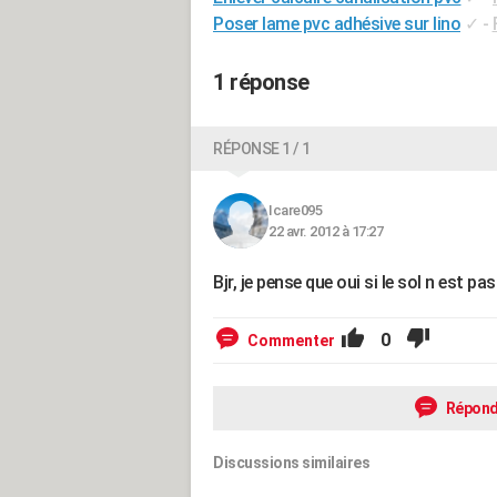
Poser lame pvc adhésive sur lino
✓
-
1 réponse
RÉPONSE 1 / 1
Icare095
22 avr. 2012 à 17:27
Bjr, je pense que oui si le sol n est p
0
Commenter
Répond
Discussions similaires