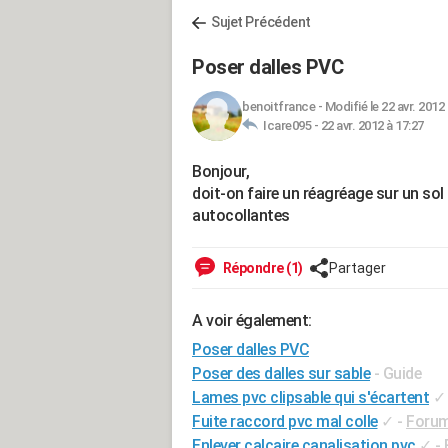
Sujet Précédent
Poser dalles PVC
benoitfrance
-
Modifié le 22 avr. 2012 
Icare095 -
22 avr. 2012 à 17:27
Bonjour,
doit-on faire un réagréage sur un so
autocollantes
Répondre (1)
Partager
A voir également:
Poser dalles PVC
Poser des dalles sur sable
- Guide
Lames pvc clipsable qui s'écartent
✓
Fuite raccord pvc mal colle
✓
-
Forum
Enlever calcaire canalisation pvc
✓
-