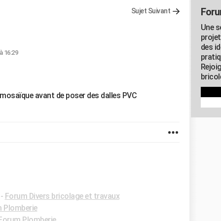
Foru
Sujet Suivant
Une s
proje
des id
à 16:29
pratiq
Rejoi
brico
l mosaïque avant de poser des dalles PVC
-
Forum Divers bricolage et travaux
 Plomberie
Forum Plomberie