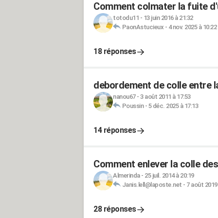
Comment colmater la fuite d'
totodu11
-
13 juin 2016 à 21:32
PaonAstucieux
-
4 nov. 2025 à 10:22
18 réponses
debordement de colle entre l
nanou67
-
3 août 2011 à 17:53
Poussin
-
5 déc. 2025 à 17:13
14 réponses
Comment enlever la colle des 
Almerinda
-
25 juil. 2014 à 20:19
Janis.lell@laposte.net
-
7 août 2019
28 réponses