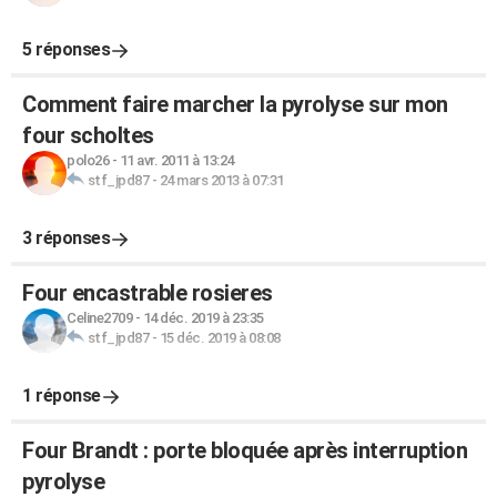
5 réponses
Comment faire marcher la pyrolyse sur mon
four scholtes
polo26
-
11 avr. 2011 à 13:24
stf_jpd87
-
24 mars 2013 à 07:31
3 réponses
Four encastrable rosieres
Celine2709
-
14 déc. 2019 à 23:35
stf_jpd87
-
15 déc. 2019 à 08:08
1 réponse
Four Brandt : porte bloquée après interruption
pyrolyse