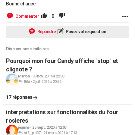
Bonne chance
0
Commenter
Répondre
Posez votre question
Discussions similaires
Pourquoi mon four Candy affiche "stop" et
clignote ?
Marion
-
30 nov. 2014 à 22:33
Bibi
-
2 juil. 2026 à 20:55
17 réponses
interpretations sur fonctionnalités du four
rosieres
jeanine
-
25 sept. 2020 à 12:05
stf_jpd87
-
21 mars 2021 à 17:13