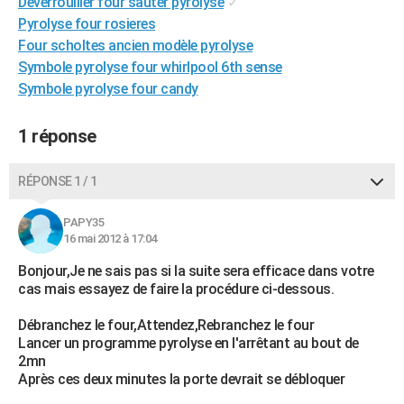
Déverrouiller four sauter pyrolyse
✓
City break
Voyage de noces
Climat
Destinations
Voyage nature
Forum
+
PHOTO
Pyrolyse four rosieres
Four scholtes ancien modèle pyrolyse
GUIDES D'ACHAT
Symbole pyrolyse four whirlpool 6th sense
Symbole pyrolyse four candy
BONS PLANS
CARTE DE VOEUX
1 réponse
Carte Bonne année
Carte Pâques
Carte de Noël
Carte Saint-Valentin
Carte d'anniversaire
DICTIONNAIRE
RÉPONSE 1 / 1
Biographies
Expressions
Dictionnaire
Citations
Proverbes
PROGRAMME TV
PAPY35
16 mai 2012 à 17:04
COPAINS D'AVANT
Bonjour,Je ne sais pas si la suite sera efficace dans votre
Se connecter
Collèges
Universités
Service militaire
S'inscrire
Lycées
Primaires
Entreprises
Avis de recherche
AVIS DE DÉCÈS
cas mais essayez de faire la procédure ci-dessous.
FORUM
Débranchez le four,Attendez,Rebranchez le four
Lancer un programme pyrolyse en l'arrêtant au bout de
Lifestyle
Sport
Television
Cinema
Bricolage
Culture
Auto
Voyage
2mn
Après ces deux minutes la porte devrait se débloquer