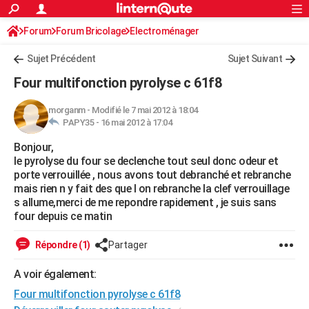
ACTUALITÉS
Forum
Forum Bricolage
Connexion
Electroménager
S'inscrire
Rechercher
Société
Education
Villes
Politique
Faits Divers
Monde
+
SPORT
Sujet Précédent
Sujet Suivant
Football
Cyclisme
Forum
Coupe du monde 2026
Tennis
Rugby
CULTURE
Four multifonction pyrolyse c 61f8
TNT
Cinéma
Musique
Programme TV
Streaming
Sorties cinéma
+
FINANCE
morganm
-
Modifié le 7 mai 2012 à 18:04
PAPY35 -
16 mai 2012 à 17:04
Impôts
Immobilier
Banque
Crédit
Retraite
Epargne
Risques naturels par ville
Assurance
AUTO
Bonjour,
Réserver un essai
Berlines
Forum auto
Essais
Citadines
SUV
+
HIGH-TECH
le pyrolyse du four se declenche tout seul donc odeur et
porte verrouillée , nous avons tout debranché et rebranche
Meilleur smartphone
Ordinateurs
Guide high-tech
Mobiles
Internet
Jeux vidéo
+
BRICOLAGE
mais rien n y fait des que l on rebranche la clef verrouillage
s allume,merci de me repondre rapidement , je suis sans
Aménagement intérieur
Cuisine
Jardinage
+
Forum
Extérieur
Salle de bains
Rangement
WEEK-END
four depuis ce matin
Escapades
Expositions
Week-end nature
Guides de France
Patrimoine
Musées
+
LIFESTYLE
Répondre (1)
Partager
Bien-être
Mode
+
Art de vivre
Loisirs
Modes de vie
SANTE
A voir également:
Four multifonction pyrolyse c 61f8
Guide de la santé
Médicaments
+
Alimentation
Maladies
Sommeil
VOYAGE