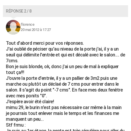
RÉPONSE 2 / 8
florence
20 mai 2012 à 17:27
Tout d'abord merci pour vos réponses.
J'ai oublié de péciser qu'au niveau de la porte j'ai, il y a un
seuil qui délimite l'entrée et qui est décalé avec le salon.... de
7cms.
Bon je suis blonde, ok, donc j'ai un peu de mal à expliquer
tout ça!!!
J'ouvre la porte d'entrée, il y a un pallier de 3m2 puis une
marche ou plutôt un déclaé de 7 cms pour entrer dans le
salon. Il s'agit du point "-7 cms". En face mes deux fenêtre
avec mes ponits "0".
J'espère avoir été claire!
mimu 29, le burin n'est pas nécessaire car même à la main
je pourrais tout enlever mais le temps et les finances me
manquent un peu...
Stf frmu :
Je suis au 1er étage, la pente est très régulière pour aller du