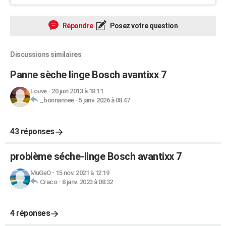
Répondre
Posez votre question
Discussions similaires
Panne sèche linge Bosch avantixx 7
Louve
-
20 juin 2013 à 18:11
_bonnannee
-
5 janv. 2026 à 08:47
43 réponses
problème séche-linge Bosch avantixx 7
MuGeO
-
15 nov. 2021 à 12:19
Craco
-
8 janv. 2023 à 08:32
4 réponses