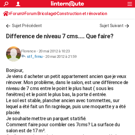
ACTUALITÉS
Forum
Forum Bricolage
Connexion
Construction et rénovation
S'inscrire
Rechercher
Société
Education
Villes
Politique
Faits Divers
Monde
+
SPORT
Sujet Précédent
Sujet Suivant
Football
Cyclisme
Forum
Coupe du monde 2026
Tennis
Rugby
CULTURE
Difference de niveau 7 cms..... Que faire?
TNT
Cinéma
Musique
Programme TV
Streaming
Sorties cinéma
+
FINANCE
Florence
-
20 mai 2012 à 10:23
Impôts
Immobilier
Banque
Crédit
Retraite
Epargne
Risques naturels par ville
Assurance
AUTO
stf_frmu
-
20 mai 2012 à 21:59
Réserver un essai
Berlines
Forum auto
Essais
Citadines
SUV
+
HIGH-TECH
Bonjour,
Je viens d acheter un petit appartement ancien que je veux
Meilleur smartphone
Ordinateurs
Guide high-tech
Mobiles
Internet
Jeux vidéo
+
BRICOLAGE
rénover. Mon problème, dans le salon, est une différence de
niveau de 7 cms entre le point le plus haut ( sous les
Aménagement intérieur
Cuisine
Jardinage
+
Forum
Extérieur
Salle de bains
Rangement
WEEK-END
fenêtres) et le point le plus bas, la porte d entrée.
Le sol est stable, plancher ancien avec tommettes, sur
Escapades
Expositions
Week-end nature
Guides de France
Patrimoine
Musées
+
LIFESTYLE
lequel a été fait un fin ragréage, puis une moquette y a été
placée.
Bien-être
Mode
+
Art de vivre
Loisirs
Modes de vie
SANTE
Je souhaite mettre un parquet statifié.
Comment faire pour combler ces 7cms? La surface du
Guide de la santé
Médicaments
+
Alimentation
Maladies
Sommeil
VOYAGE
salon est de 17 m².