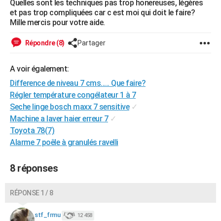
Quelles sont les techniques pas trop honereuses, légères
City break
Voyage de noces
Climat
Destinations
Voyage nature
Forum
+
et pas trop compliquées car c est moi qui doit le faire?
PHOTO
Mille mercis pour votre aide.
GUIDES D'ACHAT
Répondre (8)
Partager
BONS PLANS
A voir également:
CARTE DE VOEUX
Difference de niveau 7 cms..... Que faire?
Carte Bonne année
Carte Pâques
Carte de Noël
Carte Saint-Valentin
Carte d'anniversaire
DICTIONNAIRE
Régler température congélateur 1 à 7
Seche linge bosch maxx 7 sensitive
✓
Biographies
Expressions
Dictionnaire
Citations
Proverbes
PROGRAMME TV
Machine a laver haier erreur 7
✓
Toyota 78(7)
COPAINS D'AVANT
Alarme 7 poêle à granulés ravelli
Se connecter
Collèges
Universités
Service militaire
S'inscrire
Lycées
Primaires
Entreprises
Avis de recherche
AVIS DE DÉCÈS
8 réponses
FORUM
Lifestyle
Sport
Television
Cinema
Bricolage
Culture
Auto
Voyage
RÉPONSE 1 / 8
stf_frmu
12 458