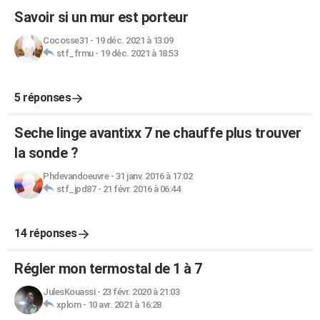
Savoir si un mur est porteur
Cocosse31
-
19 déc. 2021 à 13:09
stf_frmu
-
19 déc. 2021 à 18:53
5 réponses
Seche linge avantixx 7 ne chauffe plus trouver
la sonde ?
Phdevandoeuvre
-
31 janv. 2016 à 17:02
stf_jpd87
-
21 févr. 2016 à 06:44
14 réponses
Régler mon termostal de 1 à 7
JulesKouassi
-
23 févr. 2020 à 21:03
xplom
-
10 avr. 2021 à 16:28