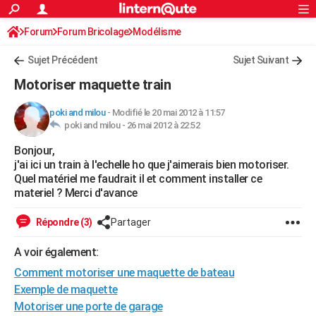
ACTUALITÉS
Forum
Forum Bricolage
Connexion
Modélisme
S'inscrire
Rechercher
Société
Education
Villes
Politique
Faits Divers
Monde
+
SPORT
Sujet Précédent
Sujet Suivant
Football
Cyclisme
Forum
Coupe du monde 2026
Tennis
Rugby
CULTURE
Motoriser maquette train
TNT
Cinéma
Musique
Programme TV
Streaming
Sorties cinéma
+
FINANCE
poki and milou
-
Modifié le 20 mai 2012 à 11:57
poki and milou -
26 mai 2012 à 22:52
Impôts
Immobilier
Banque
Crédit
Retraite
Epargne
Risques naturels par ville
Assurance
AUTO
Bonjour,
Réserver un essai
Berlines
Forum auto
Essais
Citadines
SUV
+
HIGH-TECH
j'ai ici un train à l'echelle ho que j'aimerais bien motoriser.
Quel matériel me faudrait il et comment installer ce
Meilleur smartphone
Ordinateurs
Guide high-tech
Mobiles
Internet
Jeux vidéo
+
BRICOLAGE
materiel ? Merci d'avance
Aménagement intérieur
Cuisine
Jardinage
+
Forum
Extérieur
Salle de bains
Rangement
WEEK-END
Répondre (3)
Partager
Escapades
Expositions
Week-end nature
Guides de France
Patrimoine
Musées
+
LIFESTYLE
A voir également:
Comment motoriser une maquette de bateau
Bien-être
Mode
+
Art de vivre
Loisirs
Modes de vie
SANTE
Exemple de maquette
Guide de la santé
Médicaments
+
Alimentation
Maladies
Sommeil
VOYAGE
Motoriser une porte de garage