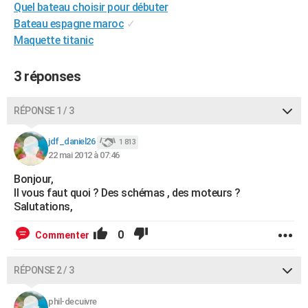
Quel bateau choisir pour débuter
City break
Voyage de noces
Climat
Destinations
Voyage nature
Forum
+
PHOTO
Bateau espagne maroc
✓
Maquette titanic
GUIDES D'ACHAT
BONS PLANS
3 réponses
CARTE DE VOEUX
RÉPONSE 1 / 3
Carte Bonne année
Carte Pâques
Carte de Noël
Carte Saint-Valentin
Carte d'anniversaire
DICTIONNAIRE
jdf_daniel26
1 813
Biographies
Expressions
Dictionnaire
Citations
Proverbes
22 mai 2012 à 07:46
PROGRAMME TV
Bonjour,
COPAINS D'AVANT
Il vous faut quoi ? Des schémas , des moteurs ?
Salutations,
Se connecter
Collèges
Universités
Service militaire
S'inscrire
Lycées
Primaires
Entreprises
Avis de recherche
AVIS DE DÉCÈS
0
Commenter
FORUM
Lifestyle
Sport
Television
Cinema
Bricolage
Culture
Auto
Voyage
RÉPONSE 2 / 3
phil-decuivre