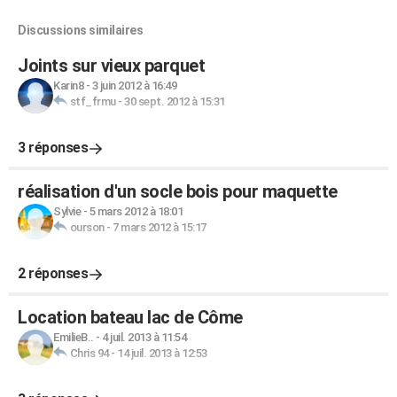
Discussions similaires
Joints sur vieux parquet
Karin8
-
3 juin 2012 à 16:49
stf_frmu
-
30 sept. 2012 à 15:31
3 réponses
réalisation d'un socle bois pour maquette
Sylvie
-
5 mars 2012 à 18:01
ourson
-
7 mars 2012 à 15:17
2 réponses
Location bateau lac de Côme
EmilieB..
-
4 juil. 2013 à 11:54
Chris 94
-
14 juil. 2013 à 12:53