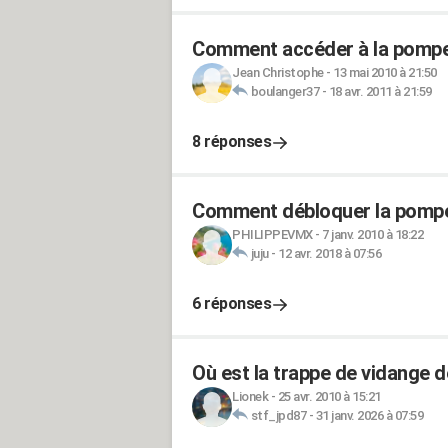
Comment accéder à la pompe 
Jean Christophe
-
13 mai 2010 à 21:50
boulanger37
-
18 avr. 2011 à 21:59
8 réponses
Comment débloquer la pompe 
PHILIPPEVMX
-
7 janv. 2010 à 18:22
juju
-
12 avr. 2018 à 07:56
6 réponses
Où est la trappe de vidange d
Lionek
-
25 avr. 2010 à 15:21
stf_jpd87
-
31 janv. 2026 à 07:59