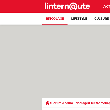
AC
BRICOLAGE
LIFESTYLE
CULTURE
Forum
Forum Bricolage
Electroména