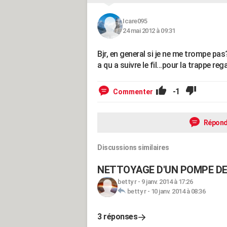
Icare095
24 mai 2012 à 09:31
Bjr, en general si je ne me trompe pas
a qu a suivre le fil...pour la trappe re
-1
Commenter
Répond
Discussions similaires
NETTOYAGE D'UN POMPE DE
betty r
-
9 janv. 2014 à 17:26
betty r
-
10 janv. 2014 à 08:36
3 réponses