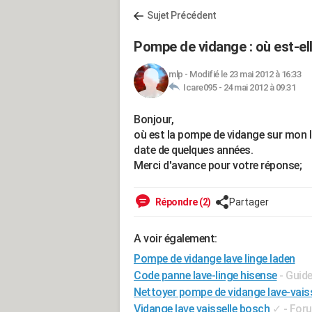
Sujet Précédent
Pompe de vidange : où est-ell
mlp
-
Modifié le 23 mai 2012 à 16:33
Icare095 -
24 mai 2012 à 09:31
Bonjour,
où est la pompe de vidange sur mon la
date de quelques années.
Merci d'avance pour votre réponse;
Répondre (2)
Partager
A voir également:
Pompe de vidange lave linge laden
Code panne lave-linge hisense
- Guid
Nettoyer pompe de vidange lave-vais
Vidange lave vaisselle bosch
✓
-
Foru