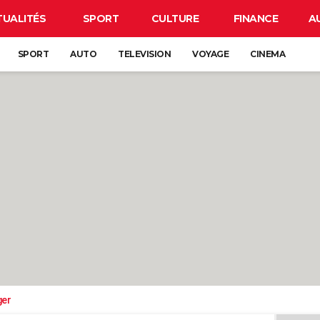
TUALITÉS
SPORT
CULTURE
FINANCE
A
SPORT
AUTO
TELEVISION
VOYAGE
CINEMA
ger