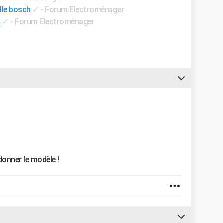
lle bosch
✓
-
Forum Electroménager
s
✓
-
Forum Electroménager
onner le modèle !