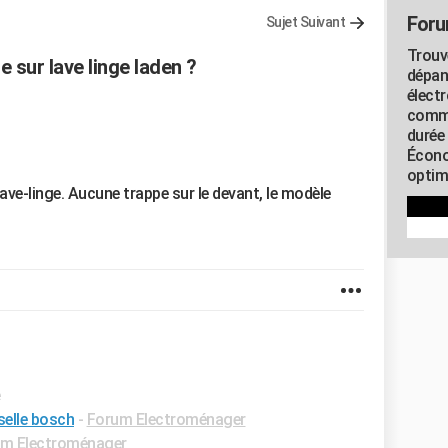
Foru
Sujet Suivant
Trouv
e sur lave linge laden ?
dépan
élect
commu
durée
Écono
optimi
ve-linge. Aucune trappe sur le devant, le modèle
e
selle bosch
-
Forum Electroménager
m Electroménager