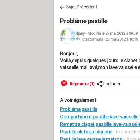
Sujet Précédent
Probléme pastille
djany
-
Modifié le 27 mai 2012 à 09:59
Castormaln -
27 mai 2012 à 10:18
Bonjour,
Voilà,depuis quelques jours le clapet
vaisselle mal lavé,mon lave vaisselle
Répondre (1)
Partager
A voir également:
Probléme pastille
Compartiment pastille lave-vaisselle
Remettre clapet pastille lave-vaissell
Pastille ok frigo blanche
-
Forum Ele
Pastille lave vaisselle maison
- Accue