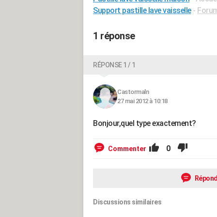
Support pastille lave vaisselle
-
Forum
1 réponse
RÉPONSE 1 / 1
Castormaln
27 mai 2012 à 10:18
Bonjour,quel type exactement?
0
Commenter
Répond
Discussions similaires