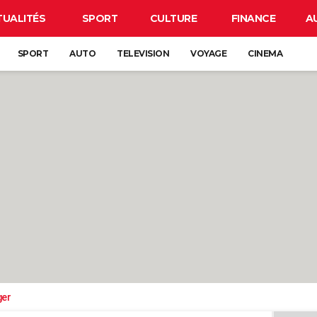
TUALITÉS
SPORT
CULTURE
FINANCE
A
SPORT
AUTO
TELEVISION
VOYAGE
CINEMA
ger