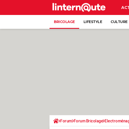
AC
BRICOLAGE
LIFESTYLE
CULTURE
Forum
Forum Bricolage
Electroména