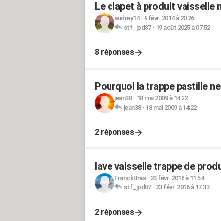
Le clapet à produit vaisselle 
audrey14
-
9 févr. 2014 à 20:26
stf_jpd87
-
19 août 2025 à 07:52
8 réponses
Pourquoi la trappe pastille ne
jean38
-
18 mai 2009 à 14:22
jean38
-
18 mai 2009 à 14:22
2 réponses
lave vaisselle trappe de prod
FranckBras
-
23 févr. 2016 à 11:54
stf_jpd87
-
23 févr. 2016 à 17:33
2 réponses