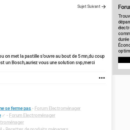
Foru
Sujet Suivant
Trouv
dépan
élect
commu
durée
Écono
optimi
 ou on met la pastille s'ouvre au bout de 5 mn,du coup
 est un Bosch,auriez vous une solution svp,merci
 ne se ferme pas
-
Forum Electroménager
e
✓
-
Forum Electroménager
ctroménager
il - Recettes de produits ménagers