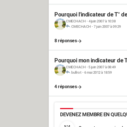
Pourquoi l'indicateur de T° d
CMECHACH
-
4 juin 2007 à 10:38
CMECHACH
-
7 juin 2007 à 09:29
8 réponses
Pourquoi mon indicateur de T°
CMECHACH
-
5 juin 2007 à 08:49
bullrot
-
6 mai 2012 à 18:59
4 réponses
DEVENEZ MEMBRE EN QUELQ