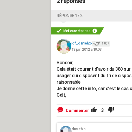
2 réponses
RÉPONSE 1 / 2
Meilleure réponse
jdf_daniel26
1 807
13 juin 2012 à 19:03
Bonsoir,
Cela était courant d'avoir du 380 su
usager qui disposent du tri de dispo
raisonnable.
Je donne cette info, car c'est le cas 
Cdlt,
3
Commenter
duruthin