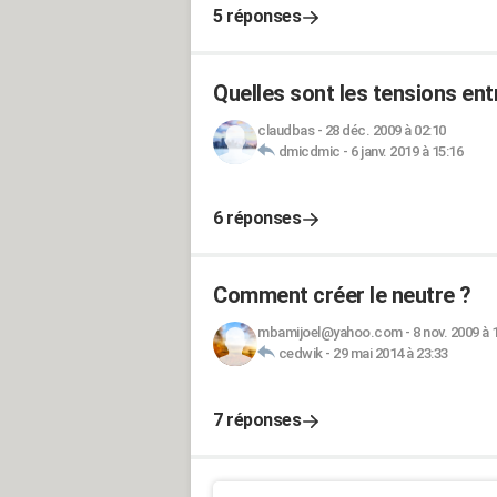
5 réponses
Quelles sont les tensions ent
claudbas
-
28 déc. 2009 à 02:10
dmicdmic
-
6 janv. 2019 à 15:16
6 réponses
Comment créer le neutre ?
mbamijoel@yahoo.com
-
8 nov. 2009 à 
cedwik
-
29 mai 2014 à 23:33
7 réponses