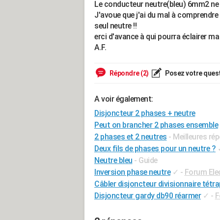
Le conducteur neutre(bleu) 6mm2 ne r
J'avoue que j'ai du mal à comprendre
seul neutre !!
erci d'avance à qui pourra éclairer ma
A.F.
Répondre (2)
Posez votre ques
A voir également:
Disjoncteur 2 phases + neutre
Peut on brancher 2 phases ensemble
2 phases et 2 neutres
- Meilleures ré
Deux fils de phases pour un neutre ?
Neutre bleu
- Guide
Inversion phase neutre
✓
-
Forum Elec
Câbler disjoncteur divisionnaire tétra
Disjoncteur gardy db90 réarmer
✓
-
F