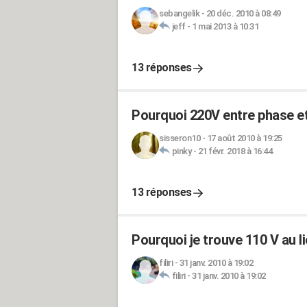
sebangelik
-
20 déc. 2010 à 08:49
jeff
-
1 mai 2013 à 10:31
13 réponses
Pourquoi 220V entre phase et
sisseron10
-
17 août 2010 à 19:25
pinky
-
21 févr. 2018 à 16:44
13 réponses
Pourquoi je trouve 110 V au l
filiri
-
31 janv. 2010 à 19:02
filiri
-
31 janv. 2010 à 19:02