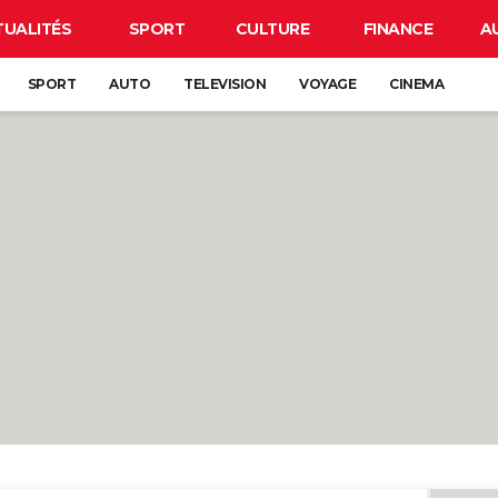
TUALITÉS
SPORT
CULTURE
FINANCE
A
SPORT
AUTO
TELEVISION
VOYAGE
CINEMA