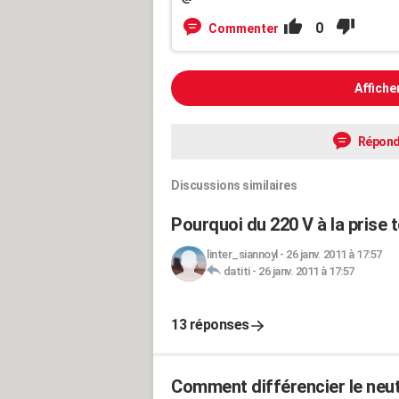
0
Commenter
Affiche
Répond
Discussions similaires
Pourquoi du 220 V à la prise t
linter_siannoyl
-
26 janv. 2011 à 17:57
datiti
-
26 janv. 2011 à 17:57
13 réponses
Comment différencier le neut