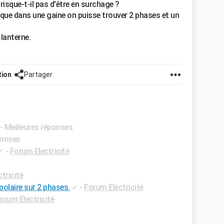
isque-t-il pas d'être en surchage ?
 que dans une gaine on puisse trouver 2 phases et un
 lanterne.
tion
Partager
- Meilleures réponses
ponses
✓
-
Forum Electricité
tricité
polaire sur 2 phases.
✓
-
Forum Electricité
orum Electricité