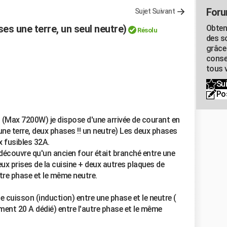
Foru
Sujet Suivant
ses une terre, un seul neutre)
Obten
Résolu
des s
grâce
conse
tous v
Sui
Po
 (Max 7200W) je dispose d'une arrivée de courant en
une terre, deux phases !! un neutre) Les deux phases
 fusibles 32A.
découvre qu'un ancien four était branché entre une
eux prises de la cuisine + deux autres plaques de
tre phase et le même neutre.
e cuisson (induction) entre une phase et le neutre (
ment 20 A dédié) entre l'autre phase et le même