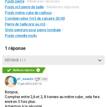
Poids pierre
- Meilleures réponses
City break
Voyage de noces
Climat
Destinations
Voyage nature
Forum
+
PHOTO
Poids m3 pierre de taille
- Meilleures réponses
Poids mètre cube de cailloux
✓
GUIDES D'ACHAT
Combien pèse 1m3 de calcaire 20/40
Pierre de taille prix au m3
✓
BONS PLANS
Stylo peinture pour pierre tombale
✓
CARTE DE VOEUX
Poids cheville molly
Carte Bonne année
Carte Pâques
Carte de Noël
Carte Saint-Valentin
Carte d'anniversaire
DICTIONNAIRE
1 réponse
Biographies
Expressions
Dictionnaire
Citations
Proverbes
PROGRAMME TV
RÉPONSE 1 / 1
COPAINS D'AVANT
Meilleure réponse
Se connecter
Collèges
Universités
Service militaire
S'inscrire
Lycées
Primaires
Entreprises
Avis de recherche
AVIS DE DÉCÈS
jdf_daniel26
1 813
FORUM
17 juin 2012 à 07:14
Lifestyle
Sport
Television
Cinema
Bricolage
Culture
Auto
Voyage
Bonjour,
Comptez entre 2,6 et 2, 8 tonnes au mètre cube , cela fera
environ 3 fois plus.
Attention à la sécurité .