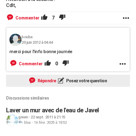
Cdlt,
7
Commenter
bouba
20 juin 2012 à 04:44
merci pour l'info bonne journée
0
Commenter
Répondre
Posez votre question
Discussions similaires
Laver un mur avec de l'eau de Javel
green
-
22 sept. 2011 à 21:15
blux
-
16 févr. 2025 à 18:52