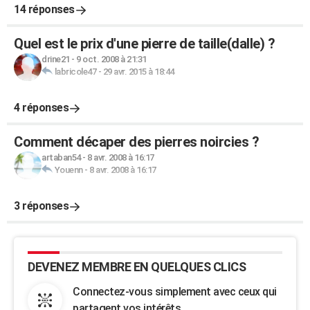
14 réponses
Quel est le prix d'une pierre de taille(dalle) ?
drine21
-
9 oct. 2008 à 21:31
labricole47
-
29 avr. 2015 à 18:44
4 réponses
Comment décaper des pierres noircies ?
artaban54
-
8 avr. 2008 à 16:17
Youenn
-
8 avr. 2008 à 16:17
3 réponses
DEVENEZ MEMBRE EN QUELQUES CLICS
Connectez-vous simplement avec ceux qui
partagent vos intérêts