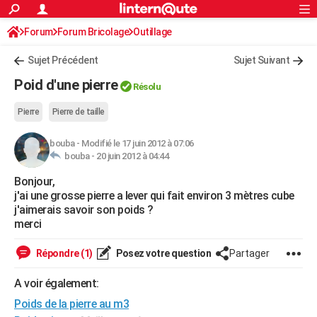
ACTUALITÉS
Forum
Forum Bricolage
Connexion
Outillage
S'inscrire
Rechercher
Société
Education
Villes
Politique
Faits Divers
Monde
+
SPORT
Sujet Précédent
Sujet Suivant
Football
Cyclisme
Forum
Coupe du monde 2026
Tennis
Rugby
CULTURE
Poid d'une pierre
Résolu
TNT
Cinéma
Musique
Programme TV
Streaming
Sorties cinéma
+
FINANCE
Pierre
Pierre de taille
Impôts
Immobilier
Banque
Crédit
Retraite
Epargne
Risques naturels par ville
Assurance
AUTO
bouba
-
Modifié le 17 juin 2012 à 07:06
bouba -
20 juin 2012 à 04:44
Réserver un essai
Berlines
Forum auto
Essais
Citadines
SUV
+
HIGH-TECH
Bonjour,
Meilleur smartphone
Ordinateurs
Guide high-tech
Mobiles
Internet
Jeux vidéo
+
BRICOLAGE
j'ai une grosse pierre a lever qui fait environ 3 mètres cube
j'aimerais savoir son poids ?
Aménagement intérieur
Cuisine
Jardinage
+
Forum
Extérieur
Salle de bains
Rangement
WEEK-END
merci
Escapades
Expositions
Week-end nature
Guides de France
Patrimoine
Musées
+
LIFESTYLE
Répondre (1)
Posez votre question
Partager
Bien-être
Mode
+
Art de vivre
Loisirs
Modes de vie
SANTE
A voir également:
Guide de la santé
Médicaments
+
Alimentation
Maladies
Sommeil
Poids de la pierre au m3
VOYAGE