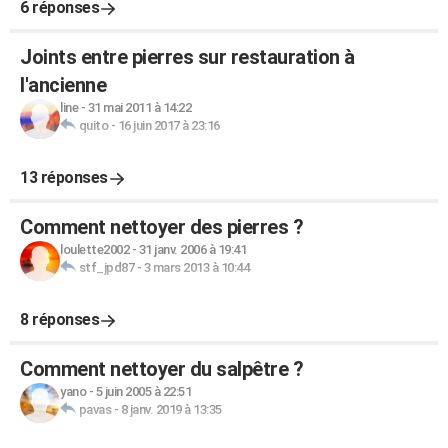
6 réponses
Joints entre pierres sur restauration à
l'ancienne
line
-
31 mai 2011 à 14:22
quito
-
16 juin 2017 à 23:16
13 réponses
Comment nettoyer des pierres ?
loulette2002
-
31 janv. 2006 à 19:41
stf_jpd87
-
3 mars 2013 à 10:44
8 réponses
Comment nettoyer du salpêtre ?
yano
-
5 juin 2005 à 22:51
pavas
-
8 janv. 2019 à 13:35