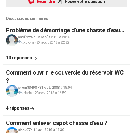
Répondre
Posez votre question
Discussions similaires
Problème de démontage d'une chasse d'eau...
amifritz67
-
23 août 2018 à 20:35
xplom
-
27 août 2018 à 22:22
13 réponses
Comment ouvrir le couvercle du réservoir WC
?
jerem83490
-
31 oct. 2008 à 15:04
dada
-
23 nov. 2013 à 16:59
4 réponses
Comment enlever capot chasse d'eau ?
nikko77
-
11 avr. 2016 à 16:30