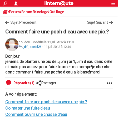
ACTUALITÉS
Forum
Forum Bricolage
Connexion
Outillage
S'inscrire
Rechercher
Société
Education
Villes
Politique
Faits Divers
Monde
+
SPORT
Sujet Précédent
Sujet Suivant
Football
Cyclisme
Forum
Coupe du monde 2026
Tennis
Rugby
CULTURE
Comment faire une poch d eau avec une pic.?
TNT
Cinéma
Musique
Programme TV
Streaming
Sorties cinéma
+
FINANCE
doudou
-
Modifié le 11 juil. 2012 à 11:33
jdf_daniel26
-
11 juil. 2012 à 12:44
Impôts
Immobilier
Banque
Crédit
Retraite
Epargne
Risques naturels par ville
Assurance
AUTO
Bonjour,
Réserver un essai
Berlines
Forum auto
Essais
Citadines
SUV
+
HIGH-TECH
je viens de planter une pic de 5,5m j ai 1,5 m d eau dans celle
ci mais pas assez pour faire tourner ma pompe!je cherche
Meilleur smartphone
Ordinateurs
Guide high-tech
Mobiles
Internet
Jeux vidéo
+
BRICOLAGE
donc comment faire une poche d eau a le base!merci
Aménagement intérieur
Cuisine
Jardinage
+
Forum
Extérieur
Salle de bains
Rangement
WEEK-END
Répondre (1)
Partager
Escapades
Expositions
Week-end nature
Guides de France
Patrimoine
Musées
+
LIFESTYLE
A voir également:
Comment faire une poch d eau avec une pic.?
Bien-être
Mode
+
Art de vivre
Loisirs
Modes de vie
SANTE
Colmater une fuite d eau
Guide de la santé
Médicaments
+
Alimentation
Maladies
Sommeil
VOYAGE
Comment ouvrir une chasse d'eau