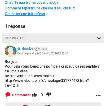
Chauffe eau truma voyant rouge
City break
Voyage de noces
Climat
Destinations
Voyage nature
Forum
+
PHOTO
Comment réparer une chasse d'eau qui fuit
Colmater une fuite d'eau
✓
GUIDES D'ACHAT
BONS PLANS
1 réponse
CARTE DE VOEUX
RÉPONSE 1 / 1
Carte Bonne année
Carte Pâques
Carte de Noël
Carte Saint-Valentin
Carte d'anniversaire
DICTIONNAIRE
jdf_daniel26
1 813
Biographies
Expressions
Dictionnaire
Citations
Proverbes
Modifié par daniel26 le 11/07/2012 12:46
PROGRAMME TV
Bonjour,
COPAINS D'AVANT
Pour cela vous louez une pompe à crapaud ça ressemble à
ça , mais elles
Se connecter
Collèges
Universités
Service militaire
S'inscrire
Lycées
Primaires
Entreprises
Avis de recherche
AVIS DE DÉCÈS
se trouvent aussi avec moteur:
http://www.leboncoin.fr/bricolage/331774472.htm?
FORUM
ca=12_s
Lifestyle
Sport
Television
Cinema
Bricolage
Culture
Auto
Voyage
0
Commenter