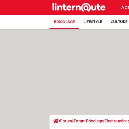
AC
BRICOLAGE
LIFESTYLE
CULTURE
Forum
Forum Bricolage
Electroména