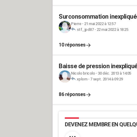
Surconsommation inexpliqué
Pierre
-
21 mai 2022 à 12:57
stf_jpd87
-
22 mai 2022 à 18:25
10 réponses
Baisse de pression inexpliqu
Nicolo bricolo
-
30 déc. 2013 à 14:05
xplom
-
7 sept. 2014 à 09:29
86 réponses
DEVENEZ MEMBRE EN QUELQ