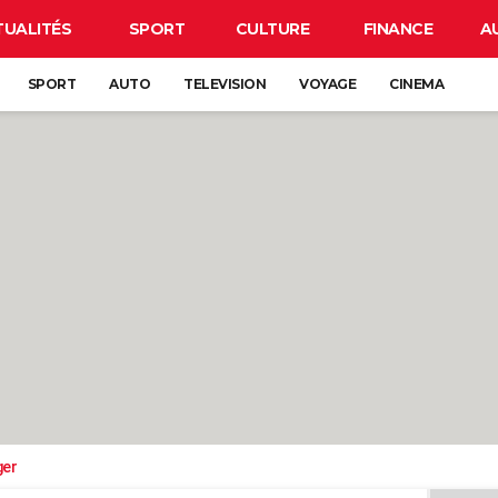
TUALITÉS
SPORT
CULTURE
FINANCE
A
SPORT
AUTO
TELEVISION
VOYAGE
CINEMA
ger