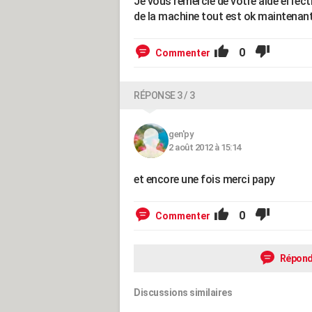
Je vous remercie de votre aide effect
de la machine tout est ok maintenant
0
Commenter
RÉPONSE 3 / 3
gen'py
2 août 2012 à 15:14
et encore une fois merci papy
0
Commenter
Répond
Discussions similaires