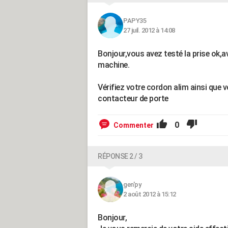
PAPY35
27 juil. 2012 à 14:08
Bonjour,vous avez testé la prise ok,a
machine.
Vérifiez votre cordon alim ainsi que 
contacteur de porte
0
Commenter
RÉPONSE 2 / 3
gen'py
2 août 2012 à 15:12
Bonjour,