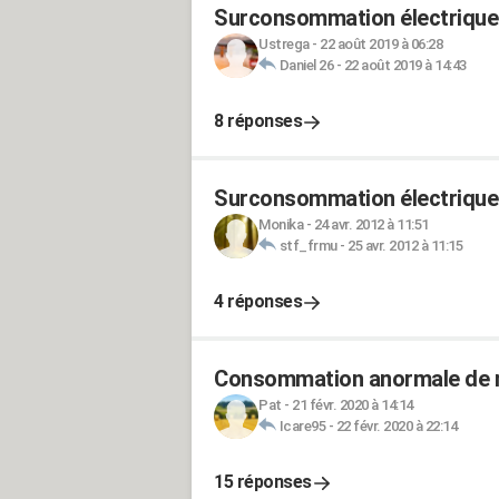
Surconsommation électrique
Ustrega
-
22 août 2019 à 06:28
Daniel 26
-
22 août 2019 à 14:43
8 réponses
Surconsommation électrique
Monika
-
24 avr. 2012 à 11:51
stf_frmu
-
25 avr. 2012 à 11:15
4 réponses
Consommation anormale de m
Pat
-
21 févr. 2020 à 14:14
Icare95
-
22 févr. 2020 à 22:14
15 réponses