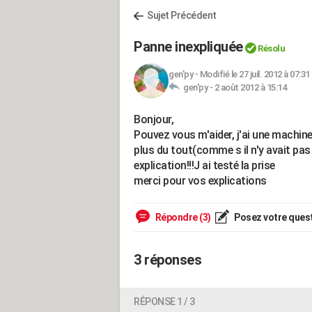
Sujet Précédent
Panne inexpliquée
Résolu
gen'py
-
Modifié le 27 juil. 2012 à 07:31
gen'py -
2 août 2012 à 15:14
Bonjour,
Pouvez vous m'aider, j'ai une machine 
plus du tout(comme s il n'y avait pa
explication!!!J ai testé la prise
merci pour vos explications
Répondre (3)
Posez votre ques
3 réponses
RÉPONSE 1 / 3