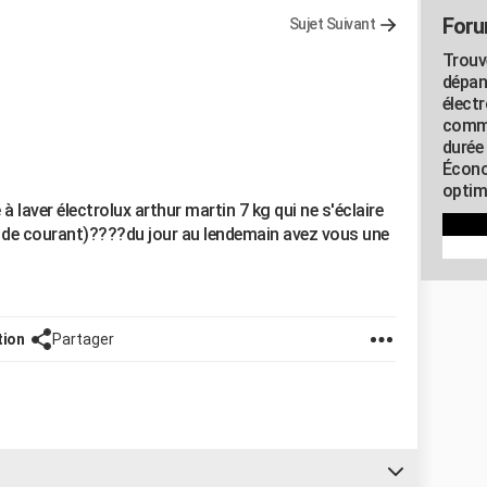
Foru
Sujet Suivant
Trouv
dépan
élect
commu
durée
Écono
optimi
à laver électrolux arthur martin 7 kg qui ne s'éclaire
s de courant)????du jour au lendemain avez vous une
tion
Partager