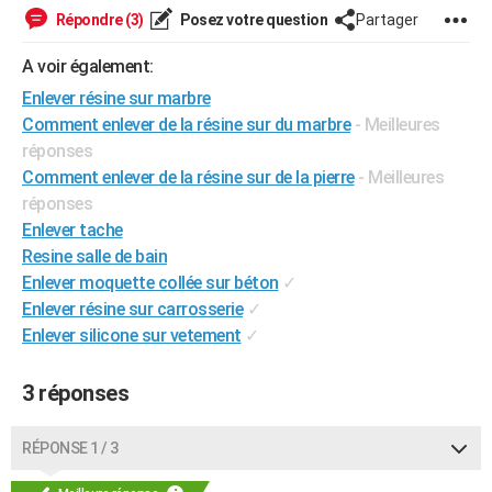
Répondre (3)
Posez votre question
Partager
City break
Voyage de noces
Climat
Destinations
Voyage nature
Forum
+
PHOTO
A voir également:
GUIDES D'ACHAT
Enlever résine sur marbre
BONS PLANS
Comment enlever de la résine sur du marbre
- Meilleures
réponses
CARTE DE VOEUX
Comment enlever de la résine sur de la pierre
- Meilleures
Carte Bonne année
Carte Pâques
Carte de Noël
Carte Saint-Valentin
Carte d'anniversaire
réponses
DICTIONNAIRE
Enlever tache
Biographies
Expressions
Dictionnaire
Citations
Proverbes
PROGRAMME TV
Resine salle de bain
Enlever moquette collée sur béton
✓
COPAINS D'AVANT
Enlever résine sur carrosserie
✓
Se connecter
Collèges
Universités
Service militaire
S'inscrire
Lycées
Primaires
Entreprises
Avis de recherche
Enlever silicone sur vetement
✓
AVIS DE DÉCÈS
FORUM
3 réponses
Lifestyle
Sport
Television
Cinema
Bricolage
Culture
Auto
Voyage
RÉPONSE 1 / 3