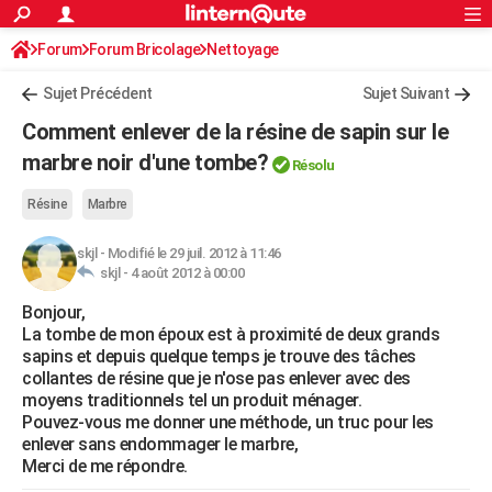
ACTUALITÉS
Forum
Forum Bricolage
Connexion
Nettoyage
S'inscrire
Rechercher
Société
Education
Villes
Politique
Faits Divers
Monde
+
SPORT
Sujet Précédent
Sujet Suivant
Football
Cyclisme
Forum
Coupe du monde 2026
Tennis
Rugby
CULTURE
Comment enlever de la résine de sapin sur le
TNT
Cinéma
Musique
Programme TV
Streaming
Sorties cinéma
+
marbre noir d'une tombe?
FINANCE
Résolu
Impôts
Immobilier
Banque
Crédit
Retraite
Epargne
Risques naturels par ville
Assurance
AUTO
Résine
Marbre
Réserver un essai
Berlines
Forum auto
Essais
Citadines
SUV
+
HIGH-TECH
skjl
-
Modifié le 29 juil. 2012 à 11:46
skjl -
4 août 2012 à 00:00
Meilleur smartphone
Ordinateurs
Guide high-tech
Mobiles
Internet
Jeux vidéo
+
BRICOLAGE
Bonjour,
La tombe de mon époux est à proximité de deux grands
Aménagement intérieur
Cuisine
Jardinage
+
Forum
Extérieur
Salle de bains
Rangement
WEEK-END
sapins et depuis quelque temps je trouve des tâches
collantes de résine que je n'ose pas enlever avec des
Escapades
Expositions
Week-end nature
Guides de France
Patrimoine
Musées
+
LIFESTYLE
moyens traditionnels tel un produit ménager.
Pouvez-vous me donner une méthode, un truc pour les
Bien-être
Mode
+
Art de vivre
Loisirs
Modes de vie
SANTE
enlever sans endommager le marbre,
Merci de me répondre.
Guide de la santé
Médicaments
+
Alimentation
Maladies
Sommeil
VOYAGE