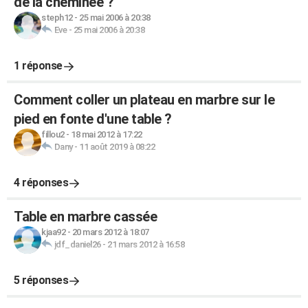
de la cheminée ?
steph12
-
25 mai 2006 à 20:38
Eve
-
25 mai 2006 à 20:38
1 réponse
Comment coller un plateau en marbre sur le
pied en fonte d'une table ?
fillou2
-
18 mai 2012 à 17:22
Dany
-
11 août 2019 à 08:22
4 réponses
Table en marbre cassée
kjaa92
-
20 mars 2012 à 18:07
jdf_daniel26
-
21 mars 2012 à 16:58
5 réponses