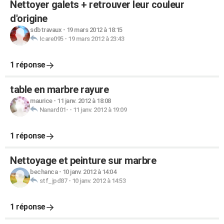
Nettoyer galets + retrouver leur couleur
d'origine
sdbtravaux
-
19 mars 2012 à 18:15
Icare095
-
19 mars 2012 à 23:43
1 réponse
table en marbre rayure
maurice
-
11 janv. 2012 à 18:08
Nanard01-
-
11 janv. 2012 à 19:09
1 réponse
Nettoyage et peinture sur marbre
bechanca
-
10 janv. 2012 à 14:04
stf_jpd87
-
10 janv. 2012 à 14:53
1 réponse