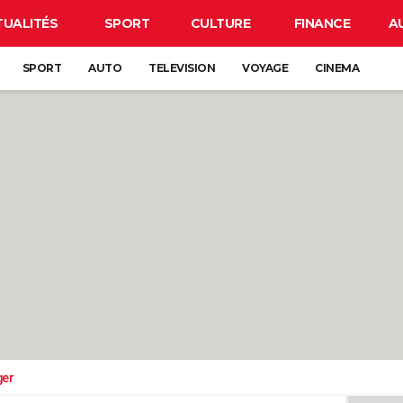
TUALITÉS
SPORT
CULTURE
FINANCE
A
SPORT
AUTO
TELEVISION
VOYAGE
CINEMA
ger