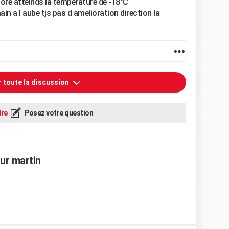
encore atteinds la temperature de -18°C
ain a l aube tjs pas d amelioration direction la
r toute la discussion
re
Posez votre question
ur martin