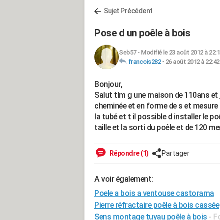
Sujet Précédent
Pose d un poêle à bois
Seb57
-
Modifié le 23 août 2012 à 22:
francois282
-
26 août 2012 à 22:42
Bonjour,
Salut tlm g une maison de 110ans et j
cheminée et en forme de s et mesure 8
la tubé et t il possible d installer le 
taille et la sorti du poêle et de 120 m
Répondre (1)
Partager
A voir également:
Poele a bois a ventouse castorama
Pierre réfractaire poêle à bois cassée
Sens montage tuyau poêle à bois
-
F