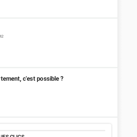
42
tement, c'est possible ?
UES CLICS