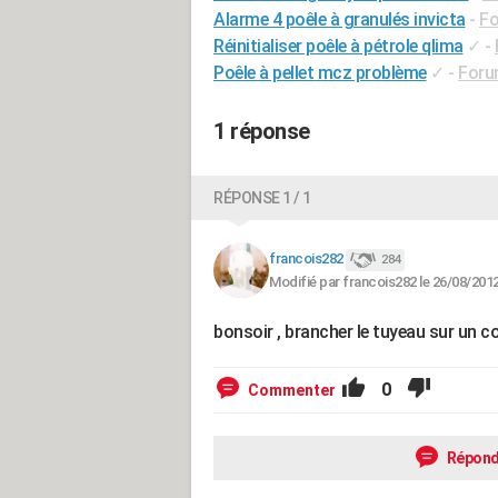
Alarme 4 poêle à granulés invicta
-
Fo
Réinitialiser poêle à pétrole qlima
✓
-
Poêle à pellet mcz problème
✓
-
Forum
1 réponse
RÉPONSE 1 / 1
francois282
284
Modifié par francois282 le 26/08/2012
bonsoir , brancher le tuyeau sur un 
0
Commenter
Répond