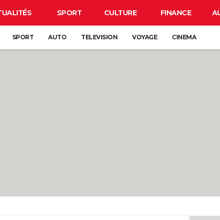
TUALITÉS
SPORT
CULTURE
FINANCE
A
SPORT
AUTO
TELEVISION
VOYAGE
CINEMA