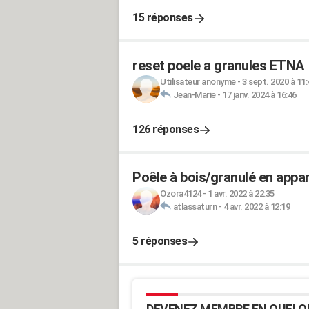
15 réponses
reset poele a granules ETNA
Utilisateur anonyme
-
3 sept. 2020 à 11:
Jean-Marie
-
17 janv. 2024 à 16:46
126 réponses
Poêle à bois/granulé en appar
Ozora4124
-
1 avr. 2022 à 22:35
atlassaturn
-
4 avr. 2022 à 12:19
5 réponses
DEVENEZ MEMBRE EN QUELQ