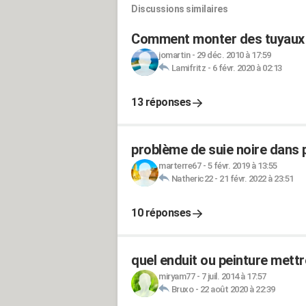
Discussions similaires
Comment monter des tuyaux d
jomartin
-
29 déc. 2010 à 17:59
Lamifritz
-
6 févr. 2020 à 02:13
13 réponses
problème de suie noire dans 
marterre67
-
5 févr. 2019 à 13:55
Natheric22
-
21 févr. 2022 à 23:51
10 réponses
quel enduit ou peinture mettr
miryam77
-
7 juil. 2014 à 17:57
Bruxo
-
22 août 2020 à 22:39