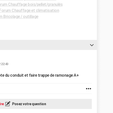
rum Chauffage bois/pellet/granulés
Forum Chauffage et climatisation
 Bricolage / outillage
 22:43
cote du conduit et faire trappe de ramonage A+
re
Posez votre question