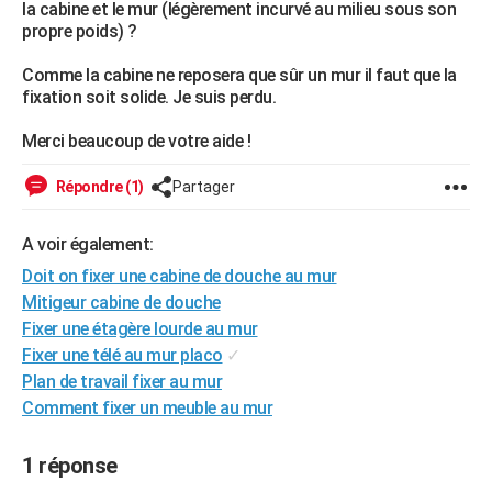
la cabine et le mur (légèrement incurvé au milieu sous son
City break
Voyage de noces
Climat
Destinations
Voyage nature
Forum
+
PHOTO
propre poids) ?
GUIDES D'ACHAT
Comme la cabine ne reposera que sûr un mur il faut que la
fixation soit solide. Je suis perdu.
BONS PLANS
Merci beaucoup de votre aide !
CARTE DE VOEUX
Répondre (1)
Partager
Carte Bonne année
Carte Pâques
Carte de Noël
Carte Saint-Valentin
Carte d'anniversaire
DICTIONNAIRE
A voir également:
Biographies
Expressions
Dictionnaire
Citations
Proverbes
PROGRAMME TV
Doit on fixer une cabine de douche au mur
COPAINS D'AVANT
Mitigeur cabine de douche
Fixer une étagère lourde au mur
Se connecter
Collèges
Universités
Service militaire
S'inscrire
Lycées
Primaires
Entreprises
Avis de recherche
AVIS DE DÉCÈS
Fixer une télé au mur placo
✓
Plan de travail fixer au mur
FORUM
Comment fixer un meuble au mur
Lifestyle
Sport
Television
Cinema
Bricolage
Culture
Auto
Voyage
1 réponse