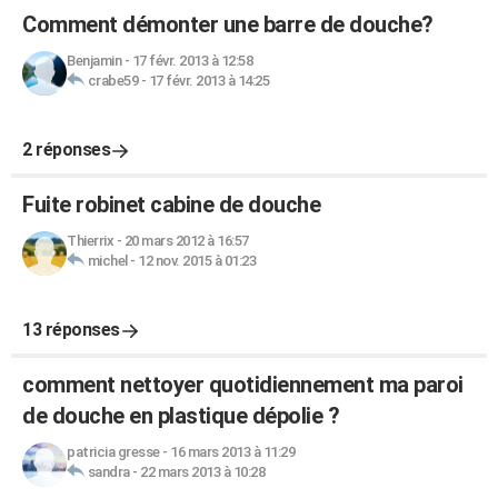
Comment démonter une barre de douche?
Benjamin
-
17 févr. 2013 à 12:58
crabe59
-
17 févr. 2013 à 14:25
2 réponses
Fuite robinet cabine de douche
Thierrix
-
20 mars 2012 à 16:57
michel
-
12 nov. 2015 à 01:23
13 réponses
comment nettoyer quotidiennement ma paroi
de douche en plastique dépolie ?
patricia gresse
-
16 mars 2013 à 11:29
sandra
-
22 mars 2013 à 10:28