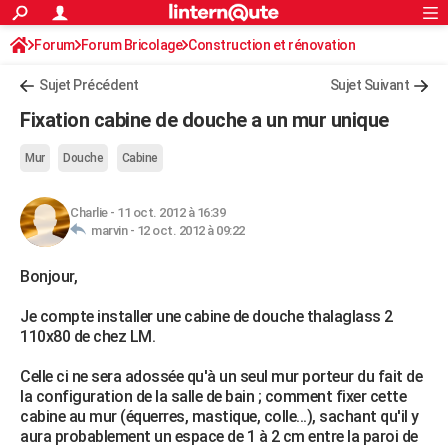
ACTUALITÉS
Forum
Forum Bricolage
Connexion
Construction et rénovation
S'inscrire
Rechercher
Société
Education
Villes
Politique
Faits Divers
Monde
+
SPORT
Sujet Précédent
Sujet Suivant
Football
Cyclisme
Forum
Coupe du monde 2026
Tennis
Rugby
CULTURE
Fixation cabine de douche a un mur unique
TNT
Cinéma
Musique
Programme TV
Streaming
Sorties cinéma
+
FINANCE
Mur
Douche
Cabine
Impôts
Immobilier
Banque
Crédit
Retraite
Epargne
Risques naturels par ville
Assurance
AUTO
Charlie
-
11 oct. 2012 à 16:39
Réserver un essai
Berlines
Forum auto
Essais
Citadines
SUV
+
HIGH-TECH
marvin -
12 oct. 2012 à 09:22
Meilleur smartphone
Ordinateurs
Guide high-tech
Mobiles
Internet
Jeux vidéo
+
BRICOLAGE
Bonjour,
Aménagement intérieur
Cuisine
Jardinage
+
Forum
Extérieur
Salle de bains
Rangement
WEEK-END
Je compte installer une cabine de douche thalaglass 2
110x80 de chez LM.
Escapades
Expositions
Week-end nature
Guides de France
Patrimoine
Musées
+
LIFESTYLE
Celle ci ne sera adossée qu'à un seul mur porteur du fait de
Bien-être
Mode
+
Art de vivre
Loisirs
Modes de vie
SANTE
la configuration de la salle de bain ; comment fixer cette
cabine au mur (équerres, mastique, colle...), sachant qu'il y
Guide de la santé
Médicaments
+
Alimentation
Maladies
Sommeil
VOYAGE
aura probablement un espace de 1 à 2 cm entre la paroi de