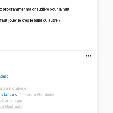
eux programmer ma chaudière pour la nuit
faut jouer le kreg le build ou autre ?
ndard
orum Plomberie
l standard
✓
-
Forum Plomberie
ectroménager
m Electricité