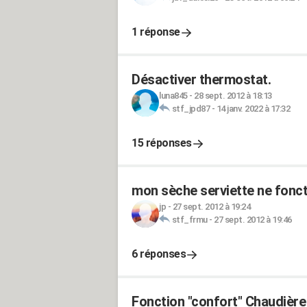
1 réponse
Désactiver thermostat.
luna845
-
28 sept. 2012 à 18:13
stf_jpd87
-
14 janv. 2022 à 17:32
15 réponses
mon sèche serviette ne fonc
jp
-
27 sept. 2012 à 19:24
stf_frmu
-
27 sept. 2012 à 19:46
6 réponses
Fonction "confort" Chaudièr