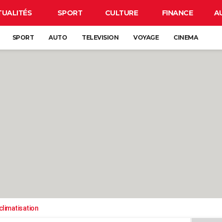
TUALITÉS
SPORT
CULTURE
FINANCE
A
SPORT
AUTO
TELEVISION
VOYAGE
CINEMA
climatisation