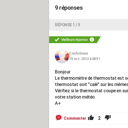
9 réponses
RÉPONSE 1 / 9
Meilleure réponse
ConfuSioux
15 oct. 2012 à 08:51
Bonjour
Le thermomètre de thermostat est sou
thermostat soit "calé" sur les même
Vérifiez si le thermostat coupe en s
votre station météo.
A+
2
Commenter