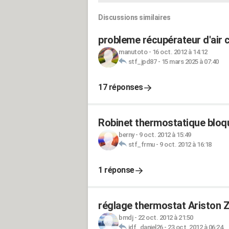
Discussions similaires
probleme récupérateur d'air 
manutoto
-
16 oct. 2012 à 14:12
stf_jpd87
-
15 mars 2025 à 07:40
17 réponses
Robinet thermostatique bloq
berny
-
9 oct. 2012 à 15:49
stf_frmu
-
9 oct. 2012 à 16:18
1 réponse
réglage thermostat Ariston 
bmdj
-
22 oct. 2012 à 21:50
jdf_daniel26
-
23 oct. 2012 à 06:24