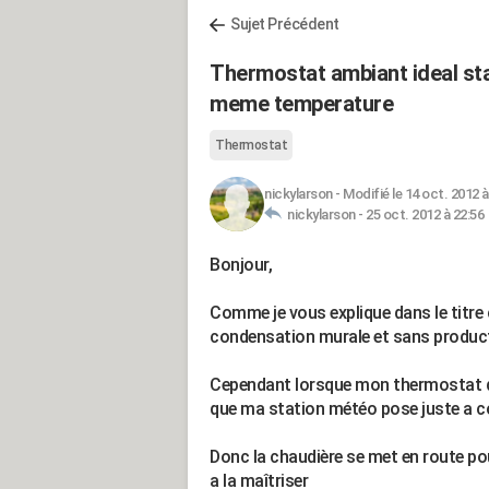
Sujet Précédent
Thermostat ambiant ideal sta
meme temperature
Thermostat
nickylarson
-
Modifié le 14 oct. 2012 à
nickylarson -
25 oct. 2012 à 22:56
Bonjour,
Comme je vous explique dans le titre ce
condensation murale et sans producti
Cependant lorsque mon thermostat d'a
que ma station météo pose juste a c
Donc la chaudière se met en route pou
a la maîtriser