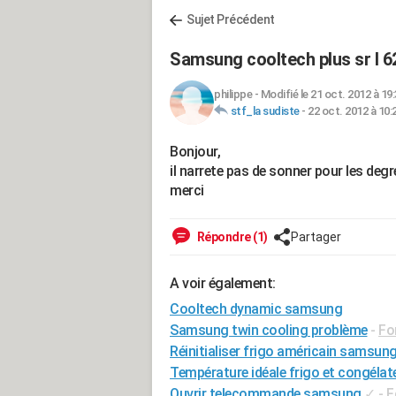
Sujet Précédent
Samsung cooltech plus sr l 6
philippe
-
Modifié le 21 oct. 2012 à 19
stf_la sudiste
-
22 oct. 2012 à 10:
Bonjour,
il narrete pas de sonner pour les degr
merci
Répondre (1)
Partager
A voir également:
Cooltech dynamic samsung
Samsung twin cooling problème
-
Fo
Réinitialiser frigo américain samsun
Température idéale frigo et congéla
Ouvrir telecommande samsung
✓
-
F