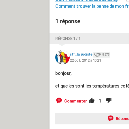
Comment trouver la panne de mon f
1 réponse
RÉPONSE 1 / 1
stf_la sudiste
8 275
22 oct. 2012 à 10:21
bonjour,
et quelles sont les températures coté
1
Commenter
Répond