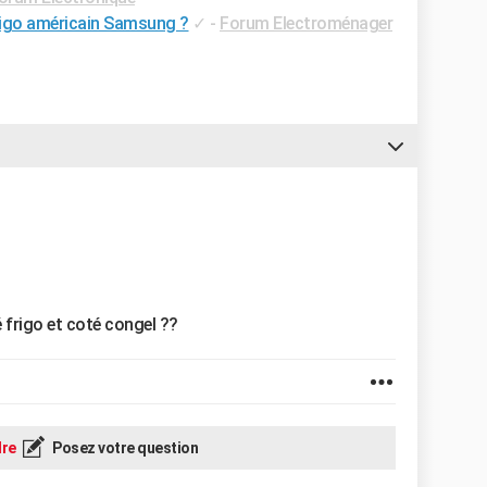
rigo américain Samsung ?
✓
-
Forum Electroménager
 frigo et coté congel ??
re
Posez votre question