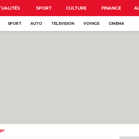
TUALITÉS
SPORT
CULTURE
FINANCE
A
SPORT
AUTO
TELEVISION
VOYAGE
CINEMA
ger