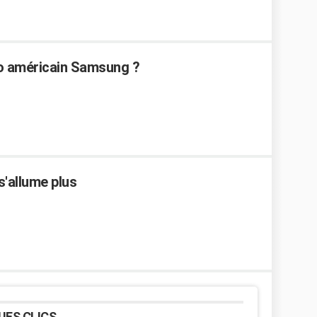
go américain Samsung ?
'allume plus
UES CLICS