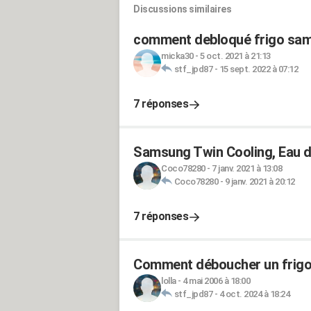
Discussions similaires
comment debloqué frigo sams
micka30
-
5 oct. 2021 à 21:13
stf_jpd87
-
15 sept. 2022 à 07:12
7 réponses
Samsung Twin Cooling, Eau 
Coco78280
-
7 janv. 2021 à 13:08
Coco78280
-
9 janv. 2021 à 20:12
7 réponses
Comment déboucher un frigo
lolla
-
4 mai 2006 à 18:00
stf_jpd87
-
4 oct. 2024 à 18:24