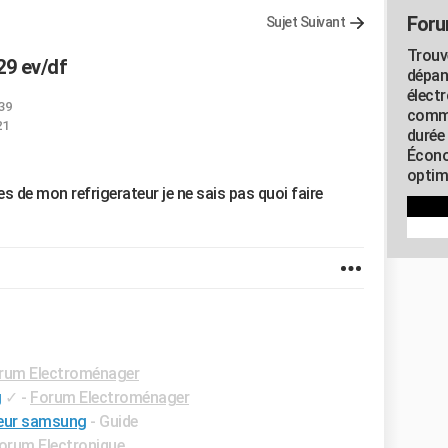
Foru
Sujet Suivant
Trouv
29 ev/df
dépan
élect
:39
commu
21
durée
Écono
optimi
es de mon refrigerateur je ne sais pas quoi faire
rum Electroménager
g
✓
-
Forum Electroménager
teur samsung
- Guide
orum Electronique