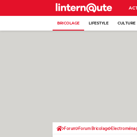
AC
BRICOLAGE
LIFESTYLE
CULTURE
Forum
Forum Bricolage
Electroména