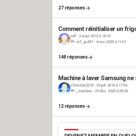
27 réponses
Comment réinitialiser un fri
mlf
-
2 août 2012 à 18:19
stf_jpd87
-
4 nov. 2025 à 11:01
148 réponses
Machine à laver Samsung ne s
Christine2210
-
29 juil. 2016 à 17:54
_mathieu
-
29 déc. 2025 à 09:26
12 réponses
DEVENEZ MEMBRE EN QUELQ