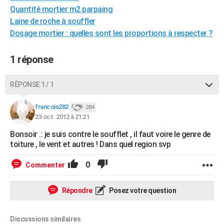
Quantité mortier m2 parpaing
City break
Voyage de noces
Climat
Destinations
Voyage nature
Forum
+
PHOTO
Laine de roche à souffler
GUIDES D'ACHAT
Dosage mortier : quelles sont les proportions à respecter ?
BONS PLANS
1 réponse
CARTE DE VOEUX
RÉPONSE 1 / 1
Carte Bonne année
Carte Pâques
Carte de Noël
Carte Saint-Valentin
Carte d'anniversaire
DICTIONNAIRE
francois282
284
Biographies
Expressions
Dictionnaire
Citations
Proverbes
PROGRAMME TV
23 oct. 2012 à 21:21
COPAINS D'AVANT
Bonsoir .: je suis contre le soufflet , il faut voire le genre de
toiture , le vent et autres ! Dans quel region svp
Se connecter
Collèges
Universités
Service militaire
S'inscrire
Lycées
Primaires
Entreprises
Avis de recherche
AVIS DE DÉCÈS
0
Commenter
FORUM
Répondre
Posez votre question
Lifestyle
Sport
Television
Cinema
Bricolage
Culture
Auto
Voyage
Discussions similaires