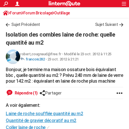
ACTUALITÉS
Forum
Forum Bricolage
Connexion
Outillage
S'inscrire
Rechercher
Société
Education
Villes
Politique
Faits Divers
Monde
+
SPORT
Sujet Précédent
Sujet Suivant
Football
Cyclisme
Forum
Coupe du monde 2026
Tennis
Rugby
CULTURE
Isolation des combles laine de roche: quelle
TNT
Cinéma
Musique
Programme TV
Streaming
Sorties cinéma
+
quantité au m2
FINANCE
Impôts
Immobilier
Banque
Crédit
Retraite
Epargne
Risques naturels par ville
Assurance
AUTO
robert,cougnaud@free.fr
-
Modifié le 23 oct. 2012 à 11:25
francois282
-
23 oct. 2012 à 21:21
Réserver un essai
Berlines
Forum auto
Essais
Citadines
SUV
+
HIGH-TECH
Bonjour, je termine ma maison ossature bois équivalant
bbc , quelle quantité au m2 ? Prévu 240 mm de laine de verre
Meilleur smartphone
Ordinateurs
Guide high-tech
Mobiles
Internet
Jeux vidéo
+
BRICOLAGE
pour 142 m2 : équivalant en laine de roche plus machine
Aménagement intérieur
Cuisine
Jardinage
+
Forum
Extérieur
Salle de bains
Rangement
WEEK-END
Répondre (1)
Partager
Escapades
Expositions
Week-end nature
Guides de France
Patrimoine
Musées
+
LIFESTYLE
A voir également:
Bien-être
Mode
+
Art de vivre
Loisirs
Modes de vie
SANTE
Laine de roche soufflée quantité au m2
Quantité de gravier décoratif au m2
Guide de la santé
Médicaments
+
Alimentation
Maladies
Sommeil
VOYAGE
Coller laine de roche
✓