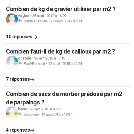
Combien de kg de gravier utiliser par m2 ?
valyloo
-
26 sept. 2012 à 16:29
Daniel LOISON
-
27 sept. 2012 à 20:15
10 réponses
Combien faut-il de kg de cailloux par m2 ?
cristelle
-
30 avr. 2013 à 15:15
Paul-Bernard
-
12 sept. 2015 à 22:24
7 réponses
Combien de sacs de mortier prédosé par m2
de parpaings ?
kayto
-
29 avr. 2010 à 03:35
bricoleur
-
19 mai 2019 à 19:34
4 réponses