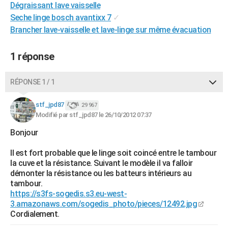
Dégraissant lave vaisselle
City break
Voyage de noces
Climat
Destinations
Voyage nature
Forum
+
PHOTO
Seche linge bosch avantixx 7
✓
Brancher lave-vaisselle et lave-linge sur même évacuation
GUIDES D'ACHAT
BONS PLANS
1 réponse
CARTE DE VOEUX
RÉPONSE 1 / 1
Carte Bonne année
Carte Pâques
Carte de Noël
Carte Saint-Valentin
Carte d'anniversaire
DICTIONNAIRE
stf_jpd87
29 967
Biographies
Expressions
Dictionnaire
Citations
Proverbes
Modifié par stf_jpd87 le 26/10/2012 07:37
PROGRAMME TV
Bonjour
COPAINS D'AVANT
Il est fort probable que le linge soit coincé entre le tambour
Se connecter
Collèges
Universités
Service militaire
S'inscrire
Lycées
Primaires
Entreprises
Avis de recherche
AVIS DE DÉCÈS
la cuve et la résistance. Suivant le modèle il va falloir
démonter la résistance ou les batteurs intérieurs au
FORUM
tambour.
https://s3fs-sogedis.s3.eu-west-
Lifestyle
Sport
Television
Cinema
Bricolage
Culture
Auto
Voyage
3.amazonaws.com/sogedis_photo/pieces/12492.jpg
Cordialement.