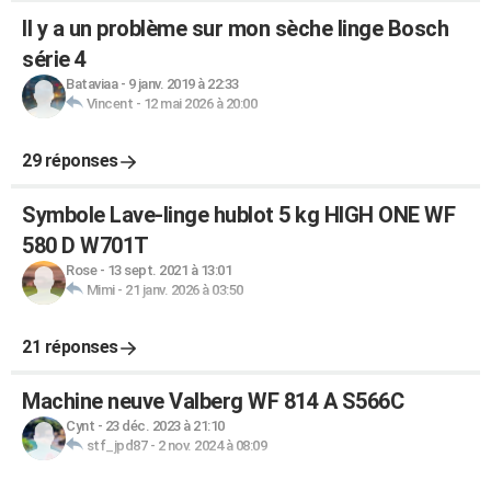
Il y a un problème sur mon sèche linge Bosch
série 4
Bataviaa
-
9 janv. 2019 à 22:33
Vincent
-
12 mai 2026 à 20:00
29 réponses
Symbole Lave-linge hublot 5 kg HIGH ONE WF
580 D W701T
Rose
-
13 sept. 2021 à 13:01
Mimi
-
21 janv. 2026 à 03:50
21 réponses
Machine neuve Valberg WF 814 A S566C
Cynt
-
23 déc. 2023 à 21:10
stf_jpd87
-
2 nov. 2024 à 08:09