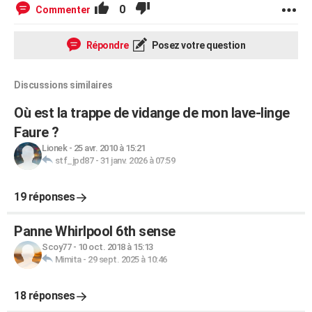
0
Commenter
Répondre
Posez votre question
Discussions similaires
Où est la trappe de vidange de mon lave-linge
Faure ?
Lionek
-
25 avr. 2010 à 15:21
stf_jpd87
-
31 janv. 2026 à 07:59
19 réponses
Panne Whirlpool 6th sense
Scoy77
-
10 oct. 2018 à 15:13
Mimita
-
29 sept. 2025 à 10:46
18 réponses