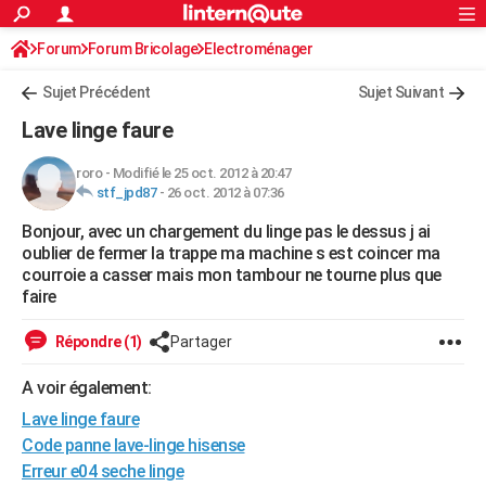
ACTUALITÉS
Forum
Forum Bricolage
Connexion
Electroménager
S'inscrire
Rechercher
Société
Education
Villes
Politique
Faits Divers
Monde
+
SPORT
Sujet Précédent
Sujet Suivant
Football
Cyclisme
Forum
Coupe du monde 2026
Tennis
Rugby
CULTURE
Lave linge faure
TNT
Cinéma
Musique
Programme TV
Streaming
Sorties cinéma
+
FINANCE
roro
-
Modifié le 25 oct. 2012 à 20:47
stf_jpd87
-
26 oct. 2012 à 07:36
Impôts
Immobilier
Banque
Crédit
Retraite
Epargne
Risques naturels par ville
Assurance
AUTO
Bonjour, avec un chargement du linge pas le dessus j ai
Réserver un essai
Berlines
Forum auto
Essais
Citadines
SUV
+
HIGH-TECH
oublier de fermer la trappe ma machine s est coincer ma
courroie a casser mais mon tambour ne tourne plus que
Meilleur smartphone
Ordinateurs
Guide high-tech
Mobiles
Internet
Jeux vidéo
+
BRICOLAGE
faire
Aménagement intérieur
Cuisine
Jardinage
+
Forum
Extérieur
Salle de bains
Rangement
WEEK-END
Répondre (1)
Partager
Escapades
Expositions
Week-end nature
Guides de France
Patrimoine
Musées
+
LIFESTYLE
A voir également:
Lave linge faure
Bien-être
Mode
+
Art de vivre
Loisirs
Modes de vie
SANTE
Code panne lave-linge hisense
Guide de la santé
Médicaments
+
Alimentation
Maladies
Sommeil
VOYAGE
Erreur e04 seche linge