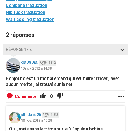
Donibane traduction
City break
Voyage de noces
Climat
Destinations
Voyage nature
Forum
+
PHOTO
Nip tuck traduction
GUIDES D'ACHAT
Wait cooling traduction
BONS PLANS
2 réponses
CARTE DE VOEUX
RÉPONSE 1 / 2
Carte Bonne année
Carte Pâques
Carte de Noël
Carte Saint-Valentin
Carte d'anniversaire
DICTIONNAIRE
KIDUGUEN
5 112
Biographies
Expressions
Dictionnaire
Citations
Proverbes
PROGRAMME TV
10 nov. 2012 à 14:38
COPAINS D'AVANT
Bonjour c'est un mot allemand qui veut dire : rincer ,laver
aucun mérite j'ai trouvé sur le net
Se connecter
Collèges
Universités
Service militaire
S'inscrire
Lycées
Primaires
Entreprises
Avis de recherche
AVIS DE DÉCÈS
0
Commenter
FORUM
Lifestyle
Sport
Television
Cinema
Bricolage
Culture
Auto
Voyage
jdf_daniel26
1 813
10 nov. 2012 à 16:28
Oui , mais sans le tréma sur le "u" spule = bobine