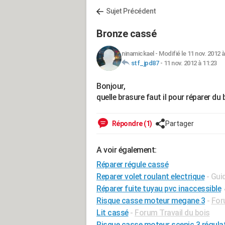
Sujet Précédent
Bronze cassé
ninamickael
-
Modifié le 11 nov. 2012 à
stf_jpd87
-
11 nov. 2012 à 11:23
Bonjour,
quelle brasure faut il pour réparer du
Répondre (1)
Partager
A voir également:
Réparer régule cassé
Reparer volet roulant electrique
- Gui
Réparer fuite tuyau pvc inaccessible
Risque casse moteur megane 3
-
For
Lit cassé
-
Forum Travail du bois
Risque casse moteur scenic 3 régulat