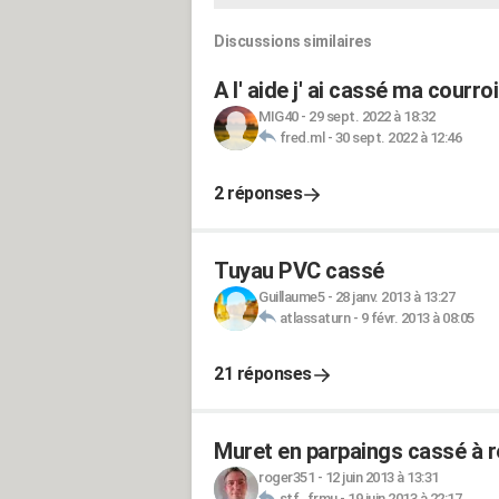
Discussions similaires
A l' aide j' ai cassé ma courro
MIG40
-
29 sept. 2022 à 18:32
fred.ml
-
30 sept. 2022 à 12:46
2 réponses
Tuyau PVC cassé
Guillaume5
-
28 janv. 2013 à 13:27
atlassaturn
-
9 févr. 2013 à 08:05
21 réponses
Muret en parpaings cassé à r
roger351
-
12 juin 2013 à 13:31
stf_frmu
-
19 juin 2013 à 22:17