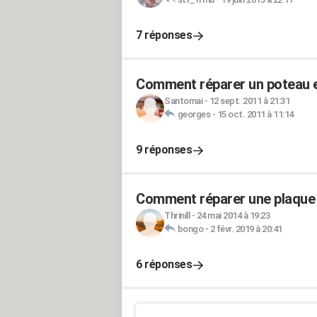
7 réponses
Comment réparer un poteau e
Santomai
-
12 sept. 2011 à 21:31
georges
-
15 oct. 2011 à 11:14
9 réponses
Comment réparer une plaque 
Thrinill
-
24 mai 2014 à 19:23
bongo
-
2 févr. 2019 à 20:41
6 réponses