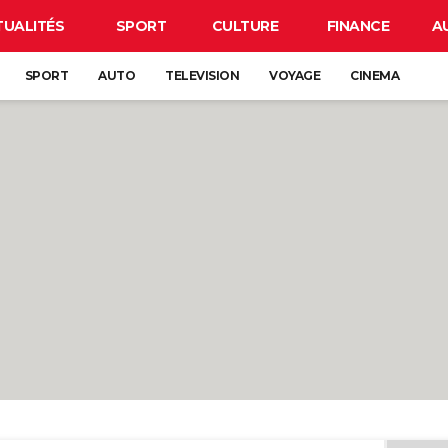
TUALITÉS
SPORT
CULTURE
FINANCE
A
SPORT
AUTO
TELEVISION
VOYAGE
CINEMA