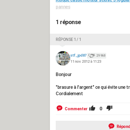
pannes
1 réponse
RÉPONSE 1 / 1
stf_jpd87
29 968
11 nov. 2012 à 11:23
Bonjour
"brasure à l'argent" ce qui évite une
Cordialement
0
Commenter
Répond