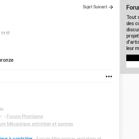
Foru
Sujet Suivant
Tout s
des c
discu
 11:17
proje
d'art
leur m
 bronze
de
✓
-
Forum Plomberie
um Mécanique, entretien et pannes
eur à contrôler
-
Forum Mécanique, entretien et