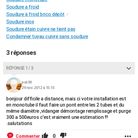
City break
Voyage de noces
Climat
Destinations
Voyage nature
Forum
+
Soudure a froid
PHOTO
Soudure à froid brico dépôt
✓
GUIDES D'ACHAT
Soudure inox
Soudure étain cuivre ne tient pas
BONS PLANS
Condamner tuyau cuivre sans soudure
CARTE DE VOEUX
3 réponses
Carte Bonne année
Carte Pâques
Carte de Noël
Carte Saint-Valentin
Carte d'anniversaire
DICTIONNAIRE
RÉPONSE 1 / 3
Biographies
Expressions
Dictionnaire
Citations
Proverbes
PROGRAMME TV
COPAINS D'AVANT
pat38
29 nov. 2012 à 15:15
Se connecter
Collèges
Universités
Service militaire
S'inscrire
Lycées
Primaires
Entreprises
Avis de recherche
AVIS DE DÉCÈS
bonjour difficile a distance, mais ci votre installation est
en monotube il faut faire un pont entre les 2 tubes et du
FORUM
même diamètre ,vidanger démontage remplissage et purge
300 a 500euros c'est vraiment une estimation !!!
Lifestyle
Sport
Television
Cinema
Bricolage
Culture
Auto
Voyage
.salutations
0
Commenter