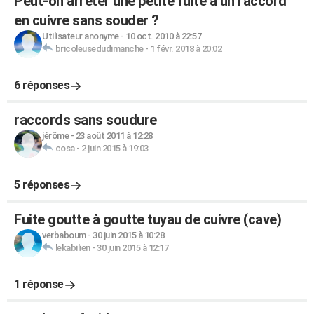
Peut-on arrêter une petite fuite à un raccord
en cuivre sans souder ?
Utilisateur anonyme
-
10 oct. 2010 à 22:57
bricoleusedudimanche
-
1 févr. 2018 à 20:02
6 réponses
raccords sans soudure
jérôme
-
23 août 2011 à 12:28
cosa
-
2 juin 2015 à 19:03
5 réponses
Fuite goutte à goutte tuyau de cuivre (cave)
verbaboum
-
30 juin 2015 à 10:28
lekabilien
-
30 juin 2015 à 12:17
1 réponse