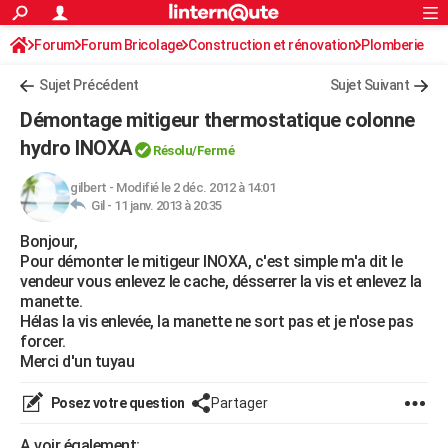
ACTUALITÉS
Forum
Forum Bricolage
Connexion
Construction et rénovation
S'inscrire
Plomberie
Rechercher
Société
Education
Villes
Politique
Faits Divers
Monde
+
SPORT
Sujet Précédent
Sujet Suivant
Football
Cyclisme
Forum
Coupe du monde 2026
Tennis
Rugby
CULTURE
Démontage mitigeur thermostatique colonne
TNT
Cinéma
Musique
Programme TV
Streaming
Sorties cinéma
+
hydro INOXA
FINANCE
Résolu/Fermé
Impôts
Immobilier
Banque
Crédit
Retraite
Epargne
Risques naturels par ville
Assurance
AUTO
gilbert
-
Modifié le 2 déc. 2012 à 14:01
Gil -
11 janv. 2013 à 20:35
Réserver un essai
Berlines
Forum auto
Essais
Citadines
SUV
+
HIGH-TECH
Bonjour,
Pour démonter le mitigeur INOXA, c'est simple m'a dit le
Meilleur smartphone
Ordinateurs
Guide high-tech
Mobiles
Internet
Jeux vidéo
+
BRICOLAGE
vendeur vous enlevez le cache, désserrer la vis et enlevez la
manette.
Aménagement intérieur
Cuisine
Jardinage
+
Forum
Extérieur
Salle de bains
Rangement
WEEK-END
Hélas la vis enlevée, la manette ne sort pas et je n'ose pas
forcer.
Escapades
Expositions
Week-end nature
Guides de France
Patrimoine
Musées
+
LIFESTYLE
Merci d'un tuyau
Bien-être
Mode
+
Art de vivre
Loisirs
Modes de vie
SANTE
Posez votre question
Partager
Guide de la santé
Médicaments
+
Alimentation
Maladies
Sommeil
VOYAGE
A voir également: