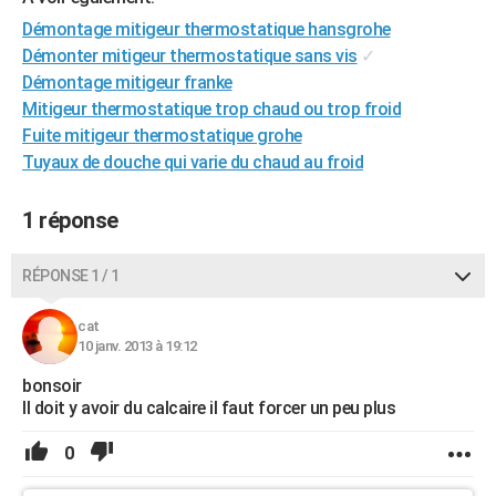
City break
Voyage de noces
Climat
Destinations
Voyage nature
Forum
+
PHOTO
Démontage mitigeur thermostatique hansgrohe
Démonter mitigeur thermostatique sans vis
✓
GUIDES D'ACHAT
Démontage mitigeur franke
Mitigeur thermostatique trop chaud ou trop froid
BONS PLANS
Fuite mitigeur thermostatique grohe
CARTE DE VOEUX
Tuyaux de douche qui varie du chaud au froid
Carte Bonne année
Carte Pâques
Carte de Noël
Carte Saint-Valentin
Carte d'anniversaire
DICTIONNAIRE
1 réponse
Biographies
Expressions
Dictionnaire
Citations
Proverbes
PROGRAMME TV
RÉPONSE 1 / 1
COPAINS D'AVANT
cat
Se connecter
Collèges
Universités
Service militaire
S'inscrire
Lycées
Primaires
Entreprises
Avis de recherche
AVIS DE DÉCÈS
10 janv. 2013 à 19:12
bonsoir
FORUM
Il doit y avoir du calcaire il faut forcer un peu plus
Lifestyle
Sport
Television
Cinema
Bricolage
Culture
Auto
Voyage
0