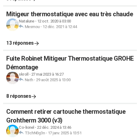
Mitigeur thermostatique avec eau très chaude
Natalune
-
12 oct. 2020 à 03:00
Mesmou
-
12 déc. 2021 à 12:44
13 réponses
Fuite Robinet Mitigeur Thermostatique GROHE
Démontage
skroll
-
27 mai 2023 à 16:27
Nath
-
29 août 2025 à 13:00
8 réponses
Comment retirer cartouche thermostatique
Grohtherm 3000 (v3)
Co-lionel
-
22 déc. 2024 à 13:46
T3chN0g3n
-
17 janv. 2025 à 13:51