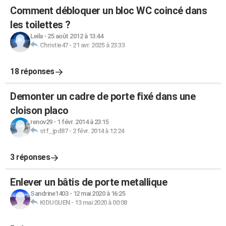
Comment débloquer un bloc WC coincé dans
les toilettes ?
Leila
-
25 août 2012 à 13:44
Christie47
-
21 avr. 2025 à 23:33
18 réponses
Demonter un cadre de porte fixé dans une
cloison placo
renov29
-
1 févr. 2014 à 23:15
stf_jpd87
-
2 févr. 2014 à 12:24
3 réponses
Enlever un bâtis de porte metallique
Sandrine1403
-
12 mai 2020 à 16:25
KIDUGUEN
-
13 mai 2020 à 00:08