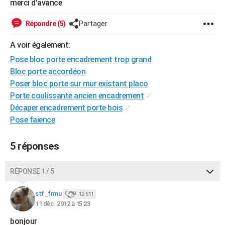
merci d'avance
City break
Voyage de noces
Climat
Destinations
Voyage nature
Forum
+
PHOTO
Répondre (5)
Partager
GUIDES D'ACHAT
A voir également:
BONS PLANS
Pose bloc porte encadrement trop grand
Bloc porte accordéon
CARTE DE VOEUX
Poser bloc porte sur mur existant placo
Carte Bonne année
Carte Pâques
Carte de Noël
Carte Saint-Valentin
Carte d'anniversaire
DICTIONNAIRE
Porte coulissante ancien encadrement
✓
Décaper encadrement porte bois
✓
Biographies
Expressions
Dictionnaire
Citations
Proverbes
PROGRAMME TV
Pose faience
COPAINS D'AVANT
5 réponses
Se connecter
Collèges
Universités
Service militaire
S'inscrire
Lycées
Primaires
Entreprises
Avis de recherche
AVIS DE DÉCÈS
RÉPONSE 1 / 5
FORUM
Lifestyle
Sport
Television
Cinema
Bricolage
Culture
Auto
Voyage
stf_frmu
12 511
11 déc. 2012 à 15:23
bonjour