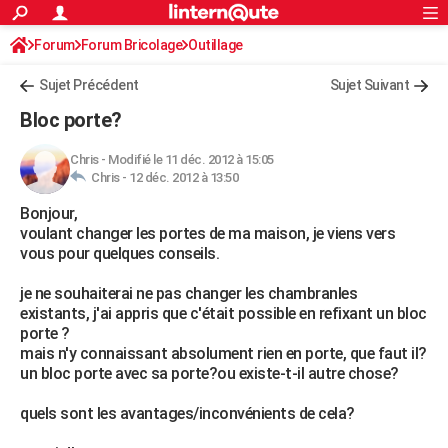
ACTUALITÉS
Forum
Forum Bricolage
Connexion
Outillage
S'inscrire
Rechercher
Société
Education
Villes
Politique
Faits Divers
Monde
+
SPORT
Sujet Précédent
Sujet Suivant
Football
Cyclisme
Forum
Coupe du monde 2026
Tennis
Rugby
CULTURE
Bloc porte?
TNT
Cinéma
Musique
Programme TV
Streaming
Sorties cinéma
+
FINANCE
Chris
-
Modifié le 11 déc. 2012 à 15:05
Chris -
12 déc. 2012 à 13:50
Impôts
Immobilier
Banque
Crédit
Retraite
Epargne
Risques naturels par ville
Assurance
AUTO
Bonjour,
Réserver un essai
Berlines
Forum auto
Essais
Citadines
SUV
+
HIGH-TECH
voulant changer les portes de ma maison, je viens vers
vous pour quelques conseils.
Meilleur smartphone
Ordinateurs
Guide high-tech
Mobiles
Internet
Jeux vidéo
+
BRICOLAGE
je ne souhaiterai ne pas changer les chambranles
Aménagement intérieur
Cuisine
Jardinage
+
Forum
Extérieur
Salle de bains
Rangement
WEEK-END
existants, j'ai appris que c'était possible en refixant un bloc
porte ?
Escapades
Expositions
Week-end nature
Guides de France
Patrimoine
Musées
+
LIFESTYLE
mais n'y connaissant absolument rien en porte, que faut il?
un bloc porte avec sa porte?ou existe-t-il autre chose?
Bien-être
Mode
+
Art de vivre
Loisirs
Modes de vie
SANTE
quels sont les avantages/inconvénients de cela?
Guide de la santé
Médicaments
+
Alimentation
Maladies
Sommeil
VOYAGE