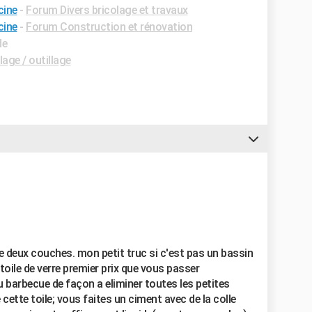
cine
-
Forum Divers bricolage et travaux
cine
-
Forum Construction et rénovation
de
age / outillage
e deux couches. mon petit truc si c'est pas un bassin
 toile de verre premier prix que vous passer
barbecue de façon a eliminer toutes les petites
 cette toile; vous faites un ciment avec de la colle