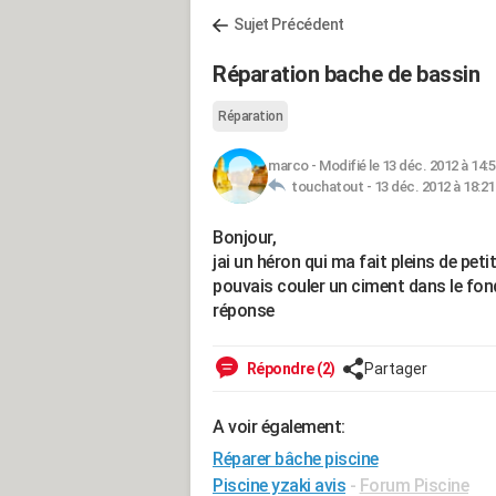
Sujet Précédent
Réparation bache de bassin
Réparation
marco
-
Modifié le 13 déc. 2012 à 14:
touchatout -
13 déc. 2012 à 18:21
Bonjour,
jai un héron qui ma fait pleins de pet
pouvais couler un ciment dans le fon
réponse
Répondre (2)
Partager
A voir également:
Réparer bâche piscine
Piscine yzaki avis
-
Forum Piscine