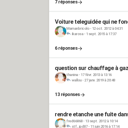
7 réponses
Voiture teleguidée qui ne fo
Mamanbricolo
-
12 oct. 2012 à 04:31
ikarosa
-
1 sept. 2015 à 17:37
6 réponses
question sur chauffage à g
thanina
-
17 févr. 2013 à 13:16
wallou
-
27 janv. 2019 à 20:48
13 réponses
rendre etanche une fuite dans
fred66868
-
13 sept. 2012 à 10:14
stf_jpd87
-
11 juin 2016 à 17:14