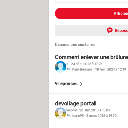
Affiche
Répond
Discussions similaires
Comment enlever une brûlure s
a
-
24 déc. 2012 à 17:25
Paul-Bernard
-
18 févr. 2024 à 12:19
9 réponses
devoilage portail
velo49
-
22 janv. 2013 à 15:01
Icare95
-
3 mars 2018 à 19:52