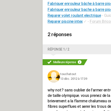
Fabriquer enrouleur bâche à barre pis
Fabriquer enrouleur bache a barre pis
Reparer volet roulant electrique
- Gui
Reparer piscine intex
✓
-
Forum Bricol
2 réponses
RÉPONSE 1 / 2
Meilleure réponse
touchatout
13 déc. 2012 à 17:39
why not? sans oublier de l'armer entr
de taille olympique. vous prenez de la
brievement a la flamme chalumeau ou 
fibres superflues et aerer les trous de