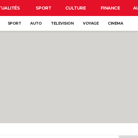
TUALITÉS
SPORT
CULTURE
FINANCE
A
SPORT
AUTO
TELEVISION
VOYAGE
CINEMA