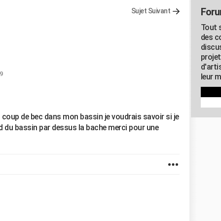
Foru
Sujet Suivant
Tout s
des c
discu
proje
d'art
59
leur m
it coup de bec dans mon bassin je voudrais savoir si je
d du bassin par dessus la bache merci pour une