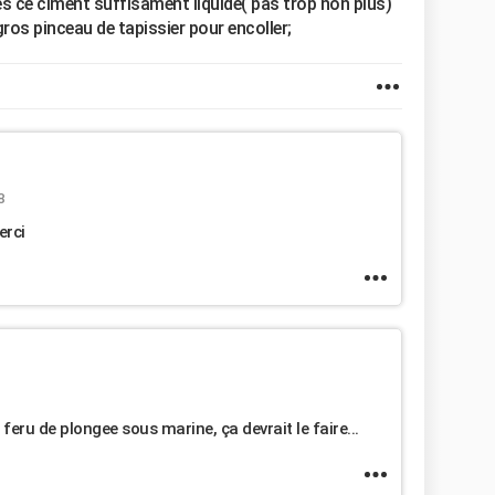
tes ce ciment suffisament liquide( pas trop non plus)
gros pinceau de tapissier pour encoller;
8
erci
 feru de plongee sous marine, ça devrait le faire...