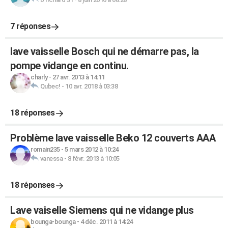
7 réponses
lave vaisselle Bosch qui ne démarre pas, la
pompe vidange en continu.
charly
-
27 avr. 2013 à 14:11
Qubec!
-
10 avr. 2018 à 03:38
18 réponses
Problème lave vaisselle Beko 12 couverts AAA
romain235
-
5 mars 2012 à 10:24
vanessa
-
8 févr. 2013 à 10:05
18 réponses
Lave vaiselle Siemens qui ne vidange plus
bounga-bounga
-
4 déc. 2011 à 14:24