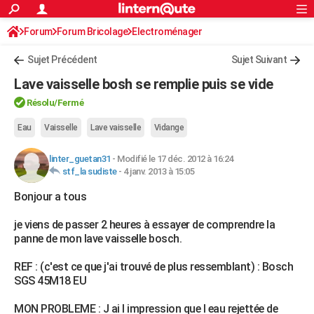
ACTUALITÉS
Forum
Forum Bricolage
Connexion
Electroménager
S'inscrire
Rechercher
Société
Education
Villes
Politique
Faits Divers
Monde
+
SPORT
Sujet Précédent
Sujet Suivant
Football
Cyclisme
Forum
Coupe du monde 2026
Tennis
Rugby
CULTURE
Lave vaisselle bosh se remplie puis se vide
TNT
Cinéma
Musique
Programme TV
Streaming
Sorties cinéma
+
FINANCE
Résolu/Fermé
Impôts
Immobilier
Banque
Crédit
Retraite
Epargne
Risques naturels par ville
Assurance
Eau
Vaisselle
Lave vaisselle
Vidange
AUTO
Réserver un essai
Berlines
Forum auto
Essais
Citadines
SUV
+
HIGH-TECH
linter_guetan31
-
Modifié le 17 déc. 2012 à 16:24
stf_la sudiste
-
4 janv. 2013 à 15:05
Meilleur smartphone
Ordinateurs
Guide high-tech
Mobiles
Internet
Jeux vidéo
+
BRICOLAGE
Bonjour a tous
Aménagement intérieur
Cuisine
Jardinage
+
Forum
Extérieur
Salle de bains
Rangement
WEEK-END
je viens de passer 2 heures à essayer de comprendre la
panne de mon lave vaisselle bosch.
Escapades
Expositions
Week-end nature
Guides de France
Patrimoine
Musées
+
LIFESTYLE
REF : (c'est ce que j'ai trouvé de plus ressemblant) : Bosch
Bien-être
Mode
+
Art de vivre
Loisirs
Modes de vie
SANTE
SGS 45M18 EU
Guide de la santé
Médicaments
+
Alimentation
Maladies
Sommeil
VOYAGE
MON PROBLEME : J ai l impression que l eau rejettée de