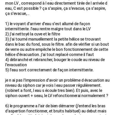
mon LV , correspond à l eau directement tirée de l arrivée d
City break
Voyage de noces
Climat
Destinations
Voyage nature
Forum
+
PHOTO
eau, C est possible ? ça s'aspire, ça s'evacue, ça s'aspire,
ça s'evacue,...
GUIDES D'ACHAT
1) le voyant d'arriver d'eau s'est allumé de façon
BONS PLANS
intermittente. l'eau rentre malgre tout dans le LV
2) j'ai nettoyé la cuve et le filtre
CARTE DE VOEUX
3) j'ai tourné manuellement la petite hélice se trouvant
dans le bac du fond, sous le filtre. afin de vérifier si un bout
Carte Bonne année
Carte Pâques
Carte de Noël
Carte Saint-Valentin
Carte d'anniversaire
DICTIONNAIRE
de verre ou autre empêche le bon fonctionnement de cette
hélice d'évacuation. j'ai tout replacé comme il faut
Biographies
Expressions
Dictionnaire
Citations
Proverbes
PROGRAMME TV
4) débranché et rebrancher, bouger le coude au niveau de
l'evacuation
COPAINS D'AVANT
5) l'eau sort correctement de façon intermittente.
Se connecter
Collèges
Universités
Service militaire
S'inscrire
Lycées
Primaires
Entreprises
Avis de recherche
AVIS DE DÉCÈS
je n ai pas l'impression d'avoir un problème d évacuation au
niveau du siphon car je vois l eau passer régulièrement.
FORUM
(robinet a font, l eau s écoule tres bien). Et puis, avec le
siphon ouvert + seau, le LV refonctionnerai normalement ?
Lifestyle
Sport
Television
Cinema
Bricolage
Culture
Auto
Voyage
6) le programme a l'air de bien démarrer (j'entend les bras
d'aspertion fonctionner, et bruits habituel) au debut mais