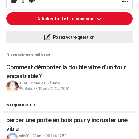
0
Afficher toute la discussion
Posez votre question
Discussions similaires
Comment démonter la double vitre d'un four
encastrable?
J.-M.
-
2 mai 2015 à 14:53
Babs7
-
12 juin 2020 à 10:51
5 réponses
percer une porte en bois pour y incruster une
vitre
mic30
-
22 août 2011 à 12:50