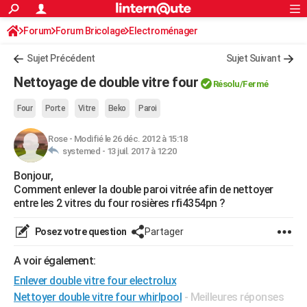
ACTUALITÉS
Forum
Forum Bricolage
Connexion
Electroménager
S'inscrire
Rechercher
Société
Education
Villes
Politique
Faits Divers
Monde
+
SPORT
Sujet Précédent
Sujet Suivant
Football
Cyclisme
Forum
Coupe du monde 2026
Tennis
Rugby
CULTURE
Nettoyage de double vitre four
Résolu/Fermé
TNT
Cinéma
Musique
Programme TV
Streaming
Sorties cinéma
+
FINANCE
Four
Porte
Vitre
Beko
Paroi
Impôts
Immobilier
Banque
Crédit
Retraite
Epargne
Risques naturels par ville
Assurance
AUTO
Rose
-
Modifié le 26 déc. 2012 à 15:18
systemed -
13 juil. 2017 à 12:20
Réserver un essai
Berlines
Forum auto
Essais
Citadines
SUV
+
HIGH-TECH
Bonjour,
Meilleur smartphone
Ordinateurs
Guide high-tech
Mobiles
Internet
Jeux vidéo
+
BRICOLAGE
Comment enlever la double paroi vitrée afin de nettoyer
entre les 2 vitres du four rosières rfi4354pn ?
Aménagement intérieur
Cuisine
Jardinage
+
Forum
Extérieur
Salle de bains
Rangement
WEEK-END
Posez votre question
Partager
Escapades
Expositions
Week-end nature
Guides de France
Patrimoine
Musées
+
LIFESTYLE
A voir également:
Bien-être
Mode
+
Art de vivre
Loisirs
Modes de vie
SANTE
Enlever double vitre four electrolux
Guide de la santé
Médicaments
+
Alimentation
Maladies
Sommeil
VOYAGE
Nettoyer double vitre four whirlpool
- Meilleures réponses