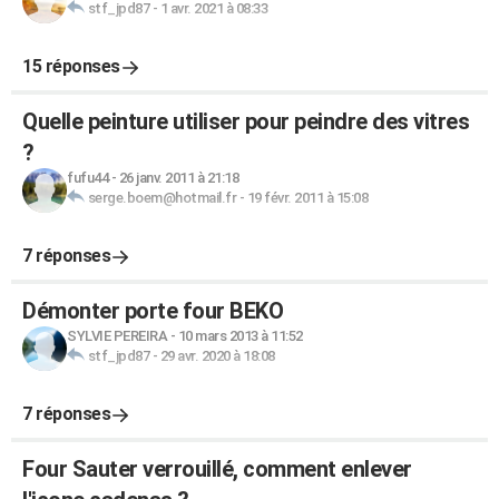
stf_jpd87
-
1 avr. 2021 à 08:33
15 réponses
Quelle peinture utiliser pour peindre des vitres
?
fufu44
-
26 janv. 2011 à 21:18
serge.boem@hotmail.fr
-
19 févr. 2011 à 15:08
7 réponses
Démonter porte four BEKO
SYLVIE PEREIRA
-
10 mars 2013 à 11:52
stf_jpd87
-
29 avr. 2020 à 18:08
7 réponses
Four Sauter verrouillé, comment enlever