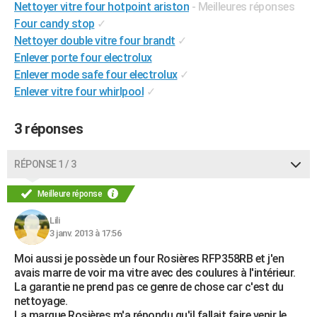
Nettoyer vitre four hotpoint ariston
- Meilleures réponses
City break
Voyage de noces
Climat
Destinations
Voyage nature
Forum
+
PHOTO
Four candy stop
✓
Nettoyer double vitre four brandt
✓
GUIDES D'ACHAT
Enlever porte four electrolux
Enlever mode safe four electrolux
✓
BONS PLANS
Enlever vitre four whirlpool
✓
CARTE DE VOEUX
3 réponses
Carte Bonne année
Carte Pâques
Carte de Noël
Carte Saint-Valentin
Carte d'anniversaire
DICTIONNAIRE
Biographies
Expressions
Dictionnaire
Citations
Proverbes
PROGRAMME TV
RÉPONSE 1 / 3
COPAINS D'AVANT
Meilleure réponse
Se connecter
Collèges
Universités
Service militaire
S'inscrire
Lycées
Primaires
Entreprises
Avis de recherche
AVIS DE DÉCÈS
Lili
3 janv. 2013 à 17:56
FORUM
Moi aussi je possède un four Rosières RFP358RB et j'en
Lifestyle
Sport
Television
Cinema
Bricolage
Culture
Auto
Voyage
avais marre de voir ma vitre avec des coulures à l'intérieur.
La garantie ne prend pas ce genre de chose car c'est du
nettoyage.
La marque Rosières m'a répondu qu'il fallait faire venir le