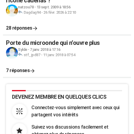
l'icone cadenas ?
natzou78
-
13 sept. 2009 à 18:56
Dagdag94
-
26 févr. 2026 à 22:10
28 réponses
Porte du microonde qui n’ouvre plus
Sylde
-
7 janv. 2018 à 17:16
stf_jpd87
-
11 janv. 2018 à 07:54
7 réponses
DEVENEZ MEMBRE EN QUELQUES CLICS
Connectez-vous simplement avec ceux qui
partagent vos intérêts
Suivez vos discussions facilement et