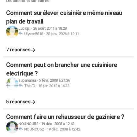
Discussions similaires
Comment surélever cuisinière même niveau
plan de travail
Lucopi
-
26 août 2011 à 18:28
Ulysse5818
-
28 janv. 2026 à 12:11
7 réponses
Comment peut on brancher une cuisiniere
electrique ?
supanama
-
5 févr. 2008 à 21:36
Thib'O
-
18 juin 2012 à 14:33
5 réponses
Comment faire un rehausseur de gaziniere ?
NOUNOU52
-
19 déc. 2008 à 12:42
NOUNOU52
-
19 déc. 2008 à 12:42