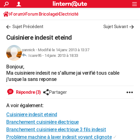
ACTUALITÉS
Forum
Forum Bricolage
Connexion
Electricité
S'inscrire
Rechercher
Société
Education
Villes
Politique
Faits Divers
Monde
+
SPORT
Sujet Précédent
Sujet Suivant
Football
Cyclisme
Forum
Coupe du monde 2026
Tennis
Rugby
CULTURE
Cuisiniere indesit eteind
TNT
Cinéma
Musique
Programme TV
Streaming
Sorties cinéma
+
FINANCE
yannick
-
Modifié le 14 janv. 2013 à 13:37
Icare95 -
14 janv. 2013 à 18:33
Impôts
Immobilier
Banque
Crédit
Retraite
Epargne
Risques naturels par ville
Assurance
AUTO
Bonjour,
Réserver un essai
Berlines
Forum auto
Essais
Citadines
SUV
+
HIGH-TECH
Ma cuisiniere indesit ne s'allume jai verifié tous cable
j'usque la sans reponse
Meilleur smartphone
Ordinateurs
Guide high-tech
Mobiles
Internet
Jeux vidéo
+
BRICOLAGE
Répondre (3)
Partager
Aménagement intérieur
Cuisine
Jardinage
+
Forum
Extérieur
Salle de bains
Rangement
WEEK-END
A voir également:
Escapades
Expositions
Week-end nature
Guides de France
Patrimoine
Musées
+
LIFESTYLE
Cuisiniere indesit eteind
Bien-être
Mode
+
Art de vivre
Loisirs
Modes de vie
Branchement cuisinière électrique
SANTE
Branchement cuisiniere electrique 3 fils indesit
Guide de la santé
Médicaments
+
Alimentation
Maladies
Sommeil
VOYAGE
Problème machine à laver indesit voyant clignote
✓