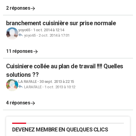
2 réponses
branchement cuisinière sur prise normale
yoyo65
-
1 oct. 2014 à 12:14
yoyo65
-
2 oct. 2014 à 17:01
11 réponses
Cuisiniere collée au plan de travail !!!! Quelles
solutions ??
LA RAFALE
-
30 sept. 2013 à 22:15
LARAFALE
-
1 oct. 2013 à 10:12
4 réponses
DEVENEZ MEMBRE EN QUELQUES CLICS