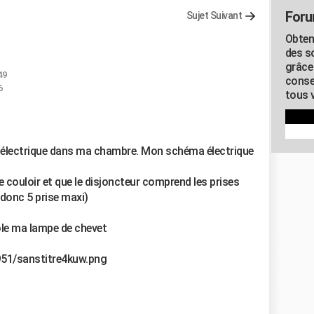
Foru
Sujet Suivant
Obten
des s
grâce
49
conse
6
tous v
e électrique dans ma chambre. Mon schéma électrique
le couloir et que le disjoncteur comprend les prises
 donc 5 prise maxi)
ôle ma lampe de chevet
951/sanstitre4kuw.png