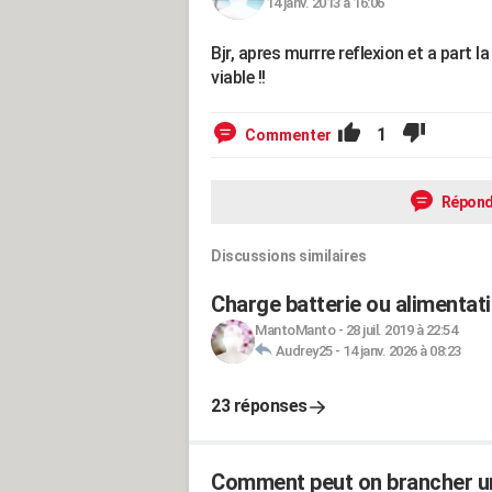
14 janv. 2013 à 16:06
Bjr, apres murrre reflexion et a part la
viable !!
1
Commenter
Répond
Discussions similaires
Charge batterie ou alimentati
MantoManto
-
28 juil. 2019 à 22:54
Audrey25
-
14 janv. 2026 à 08:23
23 réponses
Comment peut on brancher une