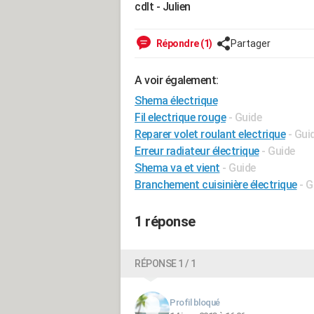
cdlt - Julien
Répondre (1)
Partager
A voir également:
Shema électrique
Fil electrique rouge
- Guide
Reparer volet roulant electrique
- Gui
Erreur radiateur électrique
- Guide
Shema va et vient
- Guide
Branchement cuisinière électrique
- G
1 réponse
RÉPONSE 1 / 1
Profil bloqué