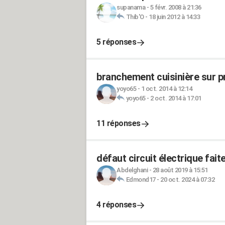
supanama
-
5 févr. 2008 à 21:36
Thib'O
-
18 juin 2012 à 14:33
5 réponses
branchement cuisinière sur p
yoyo65
-
1 oct. 2014 à 12:14
yoyo65
-
2 oct. 2014 à 17:01
11 réponses
défaut circuit électrique fait
Abdelghani
-
28 août 2019 à 15:51
Edmond17
-
20 oct. 2024 à 07:32
4 réponses