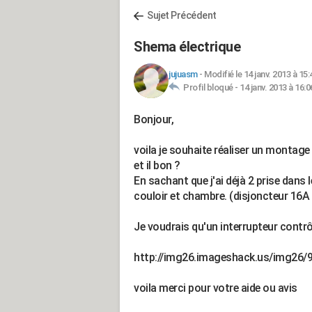
Sujet Précédent
Shema électrique
jujuasm
-
Modifié le 14 janv. 2013 à 15:
Profil bloqué -
14 janv. 2013 à 16:0
Bonjour,
voila je souhaite réaliser un montag
et il bon ?
En sachant que j'ai déjà 2 prise dans 
couloir et chambre. (disjoncteur 16A
Je voudrais qu'un interrupteur contr
http://img26.imageshack.us/img26/
voila merci pour votre aide ou avis