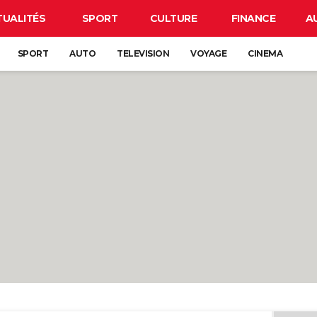
TUALITÉS
SPORT
CULTURE
FINANCE
A
SPORT
AUTO
TELEVISION
VOYAGE
CINEMA