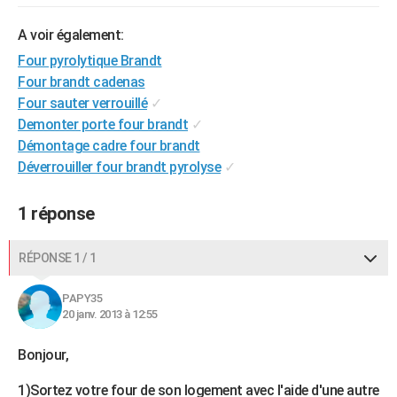
City break
Voyage de noces
Climat
Destinations
Voyage nature
Forum
+
PHOTO
A voir également:
GUIDES D'ACHAT
Four pyrolytique Brandt
Four brandt cadenas
BONS PLANS
Four sauter verrouillé
✓
Demonter porte four brandt
✓
CARTE DE VOEUX
Démontage cadre four brandt
Carte Bonne année
Carte Pâques
Carte de Noël
Carte Saint-Valentin
Carte d'anniversaire
DICTIONNAIRE
Déverrouiller four brandt pyrolyse
✓
Biographies
Expressions
Dictionnaire
Citations
Proverbes
PROGRAMME TV
1 réponse
COPAINS D'AVANT
RÉPONSE 1 / 1
Se connecter
Collèges
Universités
Service militaire
S'inscrire
Lycées
Primaires
Entreprises
Avis de recherche
AVIS DE DÉCÈS
PAPY35
FORUM
20 janv. 2013 à 12:55
Lifestyle
Sport
Television
Cinema
Bricolage
Culture
Auto
Voyage
Bonjour,
1)Sortez votre four de son logement avec l'aide d'une autre