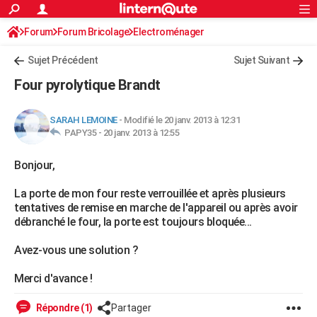
ACTUALITÉS
Forum
Forum Bricolage
Connexion
Electroménager
S'inscrire
Rechercher
Société
Education
Villes
Politique
Faits Divers
Monde
+
SPORT
Sujet Précédent
Sujet Suivant
Football
Cyclisme
Forum
Coupe du monde 2026
Tennis
Rugby
CULTURE
Four pyrolytique Brandt
TNT
Cinéma
Musique
Programme TV
Streaming
Sorties cinéma
+
FINANCE
SARAH LEMOINE
-
Modifié le 20 janv. 2013 à 12:31
Impôts
Immobilier
Banque
Crédit
Retraite
Epargne
Risques naturels par ville
Assurance
AUTO
PAPY35 -
20 janv. 2013 à 12:55
Réserver un essai
Berlines
Forum auto
Essais
Citadines
SUV
+
HIGH-TECH
Bonjour,
Meilleur smartphone
Ordinateurs
Guide high-tech
Mobiles
Internet
Jeux vidéo
+
BRICOLAGE
La porte de mon four reste verrouillée et après plusieurs
tentatives de remise en marche de l'appareil ou après avoir
Aménagement intérieur
Cuisine
Jardinage
+
Forum
Extérieur
Salle de bains
Rangement
WEEK-END
débranché le four, la porte est toujours bloquée...
Escapades
Expositions
Week-end nature
Guides de France
Patrimoine
Musées
+
LIFESTYLE
Avez-vous une solution ?
Bien-être
Mode
+
Art de vivre
Loisirs
Modes de vie
SANTE
Merci d'avance !
Guide de la santé
Médicaments
+
Alimentation
Maladies
Sommeil
VOYAGE
Répondre (1)
Partager