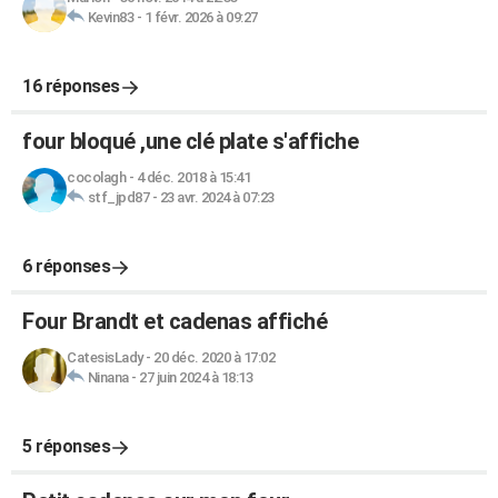
Kevin83
-
1 févr. 2026 à 09:27
16 réponses
four bloqué ,une clé plate s'affiche
cocolagh
-
4 déc. 2018 à 15:41
stf_jpd87
-
23 avr. 2024 à 07:23
6 réponses
Four Brandt et cadenas affiché
CatesisLady
-
20 déc. 2020 à 17:02
Ninana
-
27 juin 2024 à 18:13
5 réponses