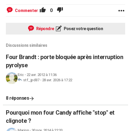
0
Commenter
Répondre
Posez votre question
Discussions similaires
Four Brandt : porte bloquée après interruption
pyrolyse
Eric
-
22 avr. 2012 à 11:36
stf_jpd87
-
28 avr. 2026 à 17:22
8 réponses
Pourquoi mon four Candy affiche "stop" et
clignote ?
Marion
-
30 nov. 2014 à 22:33