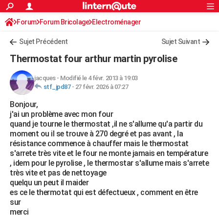
ACTUALITÉS
Forum
Forum Bricolage
Connexion
Electroménager
S'inscrire
Rechercher
Société
Education
Villes
Politique
Faits Divers
Monde
+
SPORT
Sujet Précédent
Sujet Suivant
Football
Cyclisme
Forum
Coupe du monde 2026
Tennis
Rugby
CULTURE
Thermostat four arthur martin pyrolise
TNT
Cinéma
Musique
Programme TV
Streaming
Sorties cinéma
+
FINANCE
jacques
-
Modifié le 4 févr. 2013 à 19:03
stf_jpd87
-
27 févr. 2026 à 07:27
Impôts
Immobilier
Banque
Crédit
Retraite
Epargne
Risques naturels par ville
Assurance
AUTO
Bonjour,
Réserver un essai
Berlines
Forum auto
Essais
Citadines
SUV
+
HIGH-TECH
j'ai un problème avec mon four
quand je tourne le thermostat ,il ne s'allume qu'a partir du
Meilleur smartphone
Ordinateurs
Guide high-tech
Mobiles
Internet
Jeux vidéo
+
BRICOLAGE
moment ou il se trouve à 270 degré et pas avant , la
résistance commence à chauffer mais le thermostat
Aménagement intérieur
Cuisine
Jardinage
+
Forum
Extérieur
Salle de bains
Rangement
WEEK-END
s'arrete très vite et le four ne monte jamais en température
, idem pour le pyrolise , le thermostar s'allume mais s'arrete
Escapades
Expositions
Week-end nature
Guides de France
Patrimoine
Musées
+
LIFESTYLE
très vite et pas de nettoyage
quelqu un peut il maider
Bien-être
Mode
+
Art de vivre
Loisirs
Modes de vie
SANTE
es ce le thermotat qui est défectueux , comment en être
sur
Guide de la santé
Médicaments
+
Alimentation
Maladies
Sommeil
VOYAGE
merci