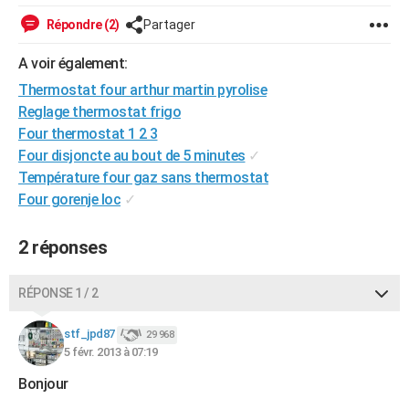
City break
Voyage de noces
Climat
Destinations
Voyage nature
Forum
+
PHOTO
Répondre (2)
Partager
GUIDES D'ACHAT
A voir également:
Thermostat four arthur martin pyrolise
BONS PLANS
Reglage thermostat frigo
CARTE DE VOEUX
Four thermostat 1 2 3
Four disjoncte au bout de 5 minutes
✓
Carte Bonne année
Carte Pâques
Carte de Noël
Carte Saint-Valentin
Carte d'anniversaire
DICTIONNAIRE
Température four gaz sans thermostat
Four gorenje loc
✓
Biographies
Expressions
Dictionnaire
Citations
Proverbes
PROGRAMME TV
COPAINS D'AVANT
2 réponses
Se connecter
Collèges
Universités
Service militaire
S'inscrire
Lycées
Primaires
Entreprises
Avis de recherche
AVIS DE DÉCÈS
RÉPONSE 1 / 2
FORUM
stf_jpd87
29 968
Lifestyle
Sport
Television
Cinema
Bricolage
Culture
Auto
Voyage
5 févr. 2013 à 07:19
Bonjour