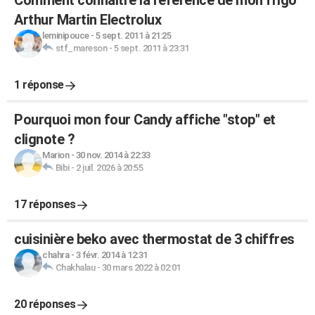
Comment connaître la référence de mon frigo
Arthur Martin Electrolux
leminipouce
-
5 sept. 2011 à 21:25
stf_mareson
-
5 sept. 2011 à 23:31
1 réponse
Pourquoi mon four Candy affiche "stop" et
clignote ?
Marion
-
30 nov. 2014 à 22:33
Bibi
-
2 juil. 2026 à 20:55
17 réponses
cuisinière beko avec thermostat de 3 chiffres
chahra
-
3 févr. 2014 à 12:31
Chakhalau
-
30 mars 2022 à 02:01
20 réponses