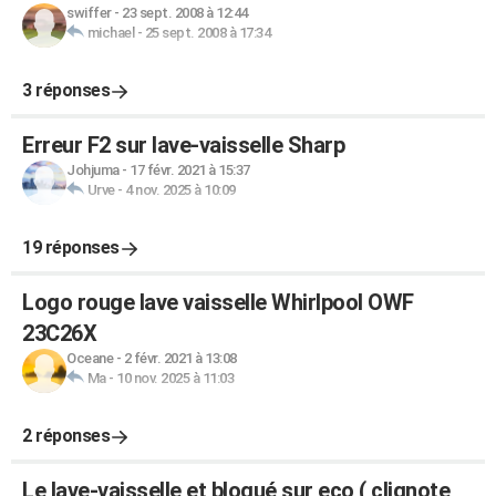
swiffer
-
23 sept. 2008 à 12:44
michael
-
25 sept. 2008 à 17:34
3 réponses
Erreur F2 sur lave-vaisselle Sharp
Johjuma
-
17 févr. 2021 à 15:37
Urve
-
4 nov. 2025 à 10:09
19 réponses
Logo rouge lave vaisselle Whirlpool OWF
23C26X
Oceane
-
2 févr. 2021 à 13:08
Ma
-
10 nov. 2025 à 11:03
2 réponses
Le lave-vaisselle et bloqué sur eco ( clignote