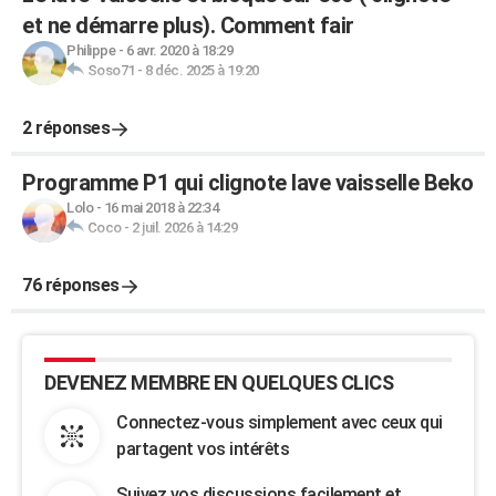
et ne démarre plus). Comment fair
Philippe
-
6 avr. 2020 à 18:29
Soso71
-
8 déc. 2025 à 19:20
2 réponses
Programme P1 qui clignote lave vaisselle Beko
Lolo
-
16 mai 2018 à 22:34
Coco
-
2 juil. 2026 à 14:29
76 réponses
DEVENEZ MEMBRE EN QUELQUES CLICS
Connectez-vous simplement avec ceux qui
partagent vos intérêts
Suivez vos discussions facilement et