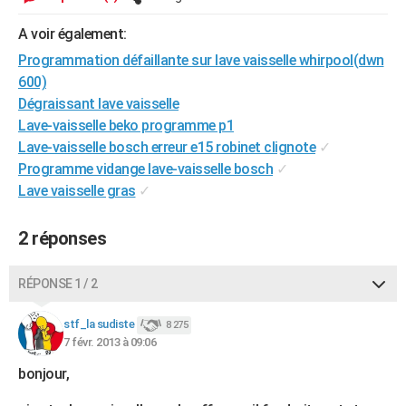
City break
Voyage de noces
Climat
Destinations
Voyage nature
Forum
+
PHOTO
A voir également:
GUIDES D'ACHAT
Programmation défaillante sur lave vaisselle whirpool(dwn
600)
BONS PLANS
Dégraissant lave vaisselle
Lave-vaisselle beko programme p1
CARTE DE VOEUX
Lave-vaisselle bosch erreur e15 robinet clignote
✓
Carte Bonne année
Carte Pâques
Carte de Noël
Carte Saint-Valentin
Carte d'anniversaire
Programme vidange lave-vaisselle bosch
✓
DICTIONNAIRE
Lave vaisselle gras
✓
Biographies
Expressions
Dictionnaire
Citations
Proverbes
PROGRAMME TV
2 réponses
COPAINS D'AVANT
Se connecter
Collèges
Universités
Service militaire
S'inscrire
Lycées
Primaires
Entreprises
Avis de recherche
AVIS DE DÉCÈS
RÉPONSE 1 / 2
FORUM
stf_la sudiste
8 275
7 févr. 2013 à 09:06
Lifestyle
Sport
Television
Cinema
Bricolage
Culture
Auto
Voyage
bonjour,