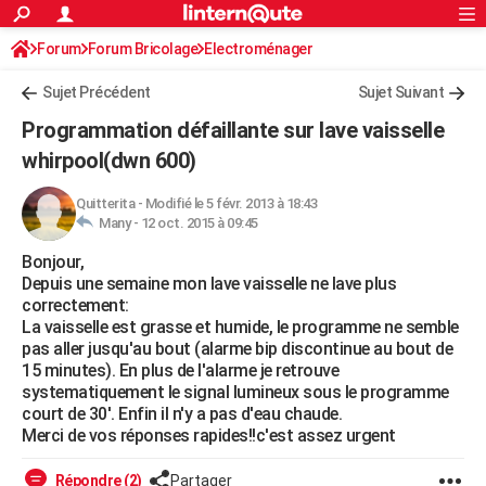
ACTUALITÉS
Forum
Forum Bricolage
Connexion
Electroménager
S'inscrire
Rechercher
Société
Education
Villes
Politique
Faits Divers
Monde
+
SPORT
Sujet Précédent
Sujet Suivant
Football
Cyclisme
Forum
Coupe du monde 2026
Tennis
Rugby
CULTURE
Programmation défaillante sur lave vaisselle
TNT
Cinéma
Musique
Programme TV
Streaming
Sorties cinéma
+
whirpool(dwn 600)
FINANCE
Impôts
Immobilier
Banque
Crédit
Retraite
Epargne
Risques naturels par ville
Assurance
AUTO
Quitterita
-
Modifié le 5 févr. 2013 à 18:43
Many -
12 oct. 2015 à 09:45
Réserver un essai
Berlines
Forum auto
Essais
Citadines
SUV
+
HIGH-TECH
Bonjour,
Depuis une semaine mon lave vaisselle ne lave plus
Meilleur smartphone
Ordinateurs
Guide high-tech
Mobiles
Internet
Jeux vidéo
+
BRICOLAGE
correctement:
La vaisselle est grasse et humide, le programme ne semble
Aménagement intérieur
Cuisine
Jardinage
+
Forum
Extérieur
Salle de bains
Rangement
WEEK-END
pas aller jusqu'au bout (alarme bip discontinue au bout de
15 minutes). En plus de l'alarme je retrouve
Escapades
Expositions
Week-end nature
Guides de France
Patrimoine
Musées
+
LIFESTYLE
systematiquement le signal lumineux sous le programme
court de 30'. Enfin il n'y a pas d'eau chaude.
Bien-être
Mode
+
Art de vivre
Loisirs
Modes de vie
SANTE
Merci de vos réponses rapides!!c'est assez urgent
Guide de la santé
Médicaments
+
Alimentation
Maladies
Sommeil
VOYAGE
Répondre (2)
Partager