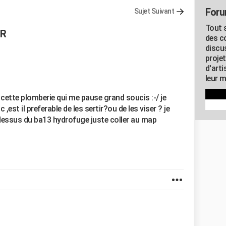
Foru
Sujet Suivant
Tout s
.R
des c
discu
proje
d'art
leur m
t cette plomberie qui me pause grand soucis :-/ je
,est il preferable de les sertir?ou de les viser ? je
 dessus du ba13 hydrofuge juste coller au map