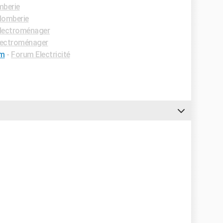
mberie
lomberie
lectroménager
lectroménager
um
-
Forum Electricité