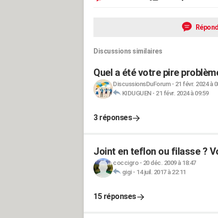
Répond
Discussions similaires
Quel a été votre pire problèm
DiscussionsDuForum
-
21 févr. 2024 à 0
KIDUGUEN
-
21 févr. 2024 à 09:59
3 réponses
Joint en teflon ou filasse ? V
coccigro
-
20 déc. 2009 à 18:47
gigi
-
14 juil. 2017 à 22:11
15 réponses