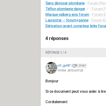
Sens dévisser plomberie
-
Forum Plo
Téflon plomberie danger
✓
-
Forum P
Marque valberg avis forum
-
Forum E
Laurastar -- forum+panne
-
Forum E
Dérivation avant compteur linky for
4 réponses
RÉPONSE 1 / 4
stf_jpd87
29 967
10 févr. 2013 à 07:22
Bonjour
Si ce document peut vous aider. à lire
Cordialement