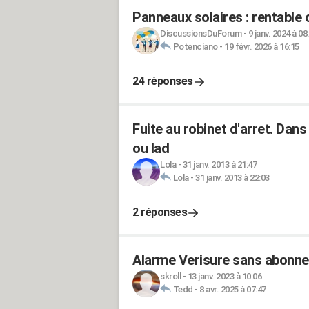
Panneaux solaires : rentable 
DiscussionsDuForum
-
9 janv. 2024 à 08
Potenciano
-
19 févr. 2026 à 16:15
24 réponses
Fuite au robinet d'arret. Dans
ou lad
Lola
-
31 janv. 2013 à 21:47
Lola
-
31 janv. 2013 à 22:03
2 réponses
Alarme Verisure sans abonnem
skroll
-
13 janv. 2023 à 10:06
Tedd
-
8 avr. 2025 à 07:47