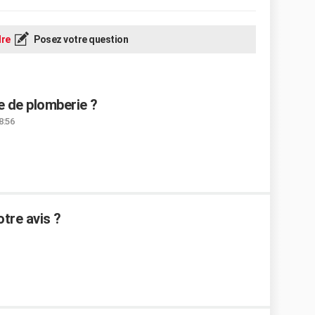
re
Posez votre question
e de plomberie ?
8:56
otre avis ?