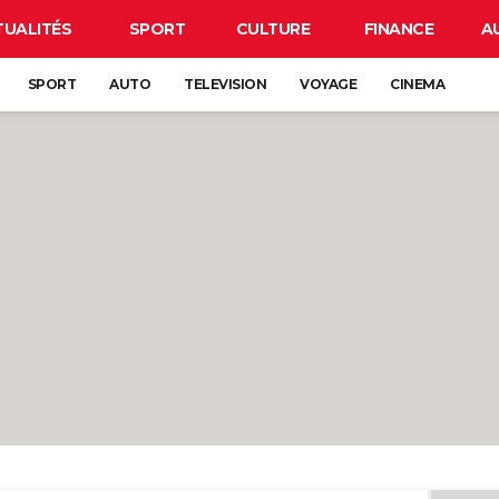
TUALITÉS
SPORT
CULTURE
FINANCE
A
SPORT
AUTO
TELEVISION
VOYAGE
CINEMA